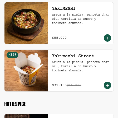
YAKIMESHI
arroz a la piedra, panceta char 
siu, tortilla de huevo y 
tocineta ahumada.
$55.000
-
15
%
Yakimeshi Street
Arroz a la piedra, panceta char 
siu, tortilla de huevo y 
tocineta ahumada.
$39.100
$46.000
HOT & SPICE