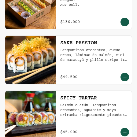
Dragon.

ACV Roll.
$136.000
SAKE PASSION
Langostinos crocantes, queso 
crema, láminas de salmón, miel 
de maracuyá y phillo strips (10 
Unidades)
$49.500
SPICY TARTAR
Salmón o atún, langostinos 
crocantes, aguacate y mayo  
sriracha (ligeramente picante).
(10 Unidades)
$45.000