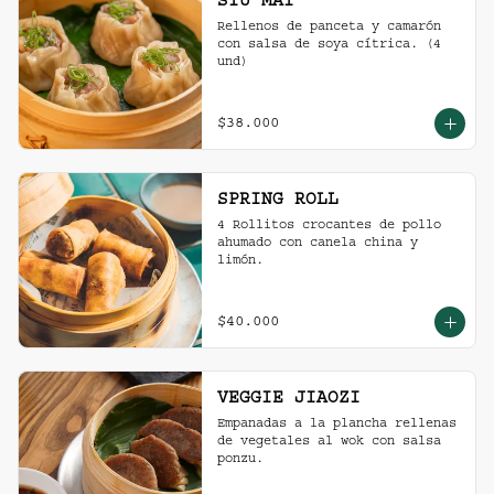
SIU MAI
Rellenos de panceta y camarón 
con salsa de soya cítrica. (4 
und)
$38.000
SPRING ROLL
4 Rollitos crocantes de pollo 
ahumado con canela china y 
limón.
$40.000
VEGGIE JIAOZI
Empanadas a la plancha rellenas 
de vegetales al wok con salsa 
ponzu.