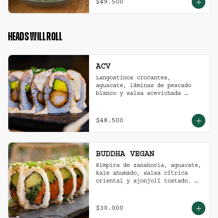
$49.500
HEADS WILL ROLL
ACV
Langostinos crocantes, 
aguacate, láminas de pescado 
blanco y salsa acevichada 
ligeramente picante. (10 
unidades)
$48.500
BUDDHA VEGAN
Kimpira de zanahoria, aguacate, 
kale ahumado, salsa cítrica 
oriental y ajonjolí tostado. 
(10 unidades)
$30.000