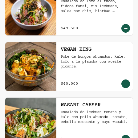
Ensalada de lomo al fuego, 
fideos fansi, mix lechugas, 
salsa nam chim, hierbas 
aromáticas, ají limo, cebolla 
ocañera, rábano fresco y maní 
tostado.
$49.500
VEGAN KING
Poke de hongos ahumados, kale, 
tofu a la plancha con aceite 
picante.
$40.000
WASABI CAESAR
Ensalada de lechuga romana y 
kale con pollo ahumado, tomate, 
cebolla crocante y mayo wasabi.