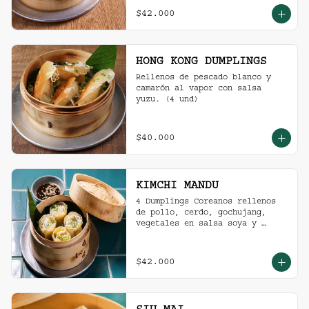
$42.000
HONG KONG DUMPLINGS
Rellenos de pescado blanco y 
camarón al vapor con salsa 
yuzu. (4 und)
$40.000
KIMCHI MANDU
4 Dumplings Coreanos rellenos 
de pollo, cerdo, gochujang, 
vegetales en salsa soya y 
vinagre de arroz.
$42.000