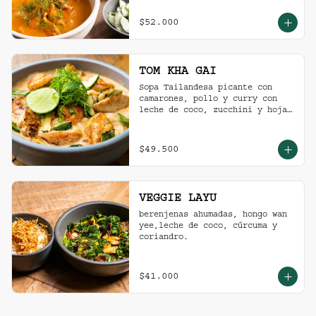
$52.000
TOM KHA GAI
Sopa Tailandesa picante con 
camarones, pollo y curry con 
leche de coco, zucchini y hojas 
de albahaca.
$49.500
VEGGIE LAYU
berenjenas ahumadas, hongo wan 
yee,leche de coco, cúrcuma y 
coriandro.
$41.000