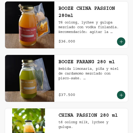
BOOZE CHINA PASSION
280ml
Té oolong, lychee y gulupa 
mezclado con vodka finlandia. 

Recomendación: agitar la 
preparación y servir en vaso 
$36.000
con hielo al gusto.
BOOZE FARANG 280 ml
Bebida limonaria, piña y miel 
de cardamomo mezclado con 
pisco-sake. 

Recomendación: agitar la 
preparación y servir en vaso 
con hielo al gusto.
$37.500
CHINA PASSION 280 ml
té oolong milk, lychee y 
gulupa.