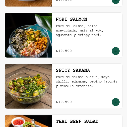
$49.500
NORI SALMON
Poke de Salmon, salsa 
acevichada, maíz al wok, 
aguacate y crispy nori.
$49.500
SPICY SAKANA
Poke de salmón o atún, mayo 
chilli, edamame, pepino japonés 
y cebolla crocante.
$49.500
THAI BEEF SALAD