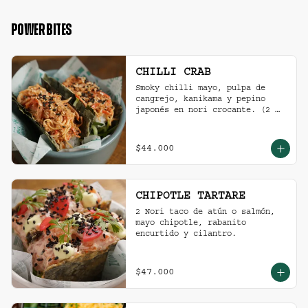
2 Und Sriracha Chicken.
POWER BITES
CHILLI CRAB
Smoky chilli mayo, pulpa de 
cangrejo, kanikama y pepino 
japonés en nori crocante. (2 
und)
$44.000
CHIPOTLE TARTARE
2 Nori taco de atún o salmón, 
mayo chipotle, rabanito 
encurtido y cilantro.
$47.000