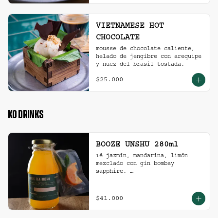
VIETNAMESE HOT
CHOCOLATE
mousse de chocolate caliente, 
helado de jengibre con arequipe 
y nuez del brasil tostada.
$25.000
KO DRINKS
BOOZE UNSHU 280ml
Té jazmín, mandarina, limón 
mezclado con gin bombay 
sapphire. 

Recomendación: agitar la 
preparación y servir en vaso 
con hielo al gusto.
$41.000