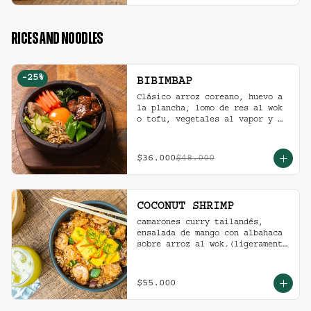
RICES AND NOODLES
-
25
%
BIBIMBAP
Clásico arroz coreano, huevo a 
la plancha, lomo de res al wok 
o tofu, vegetales al vapor y 
ají coreano.
$36.000
$48.000
COCONUT SHRIMP
camarones curry tailandés, 
ensalada de mango con albahaca 
sobre arroz al wok.(ligeramente 
picante).
$55.000