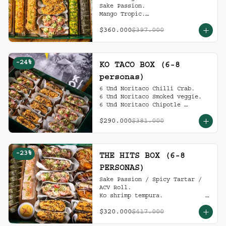
Sake Passion.

Mango Tropic.

Spicy Tartar.

$360.000
$397.000
Dragon.

ACV Roll.

2 Und Noritaco Chipotle 
Tartare.

-
24
%
2 Und Noritaco Chilli Crab.

KO TACO BOX (6-8
2 Und Noritaco Smoked Veggie.

personas)
(6-8 personas).
6 Und Noritaco Chilli Crab.                                          

6 Und Noritaco Smoked veggie.                                                             

6 Und Noritaco Chipotle 
Tartare.
$290.000
$381.000
-
23
%
THE HITS BOX (6-8
PERSONAS)
Sake Passion / Spicy Tartar / 
ACV Roll.  

Ko shrimp tempura.                                                  

4 Und Noritaco Chipotle 
$320.000
$417.000
Tartare.                                          

4 Und Noritaco Chilli Crab.                                                                                                                                  
