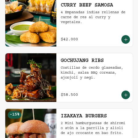
CURRY BEEF SAMOSA
4 Empanadas indias rellenas de 
carne de res al curry y 
vegetales.
$42.000
GOCHUJANG RIBS
Costillas de cerdo glaseadas, 
kimchi, salsa BBQ coreana, 
ajonjolí y negi.
$58.500
-
15
%
IZAKAYA BURGERS
2 Mini hamburguesas de shiromi 
o atún a la parrilla y alioli 
de ajo crocante en bao frito.