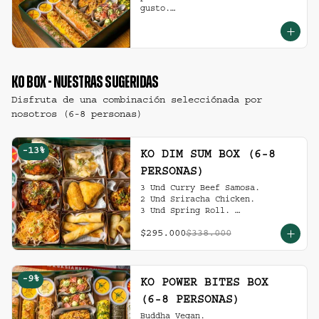
gusto.

(6-8 personas).
KO BOX - NUESTRAS SUGERIDAS
Disfruta de una combinación selecciónada por
nosotros (6-8 personas)
-
13
%
KO DIM SUM BOX (6-8
PERSONAS)
3 Und Curry Beef Samosa.

2 Und Sriracha Chicken.

3 Und Spring Roll. 

3 Und Chilli Dumpling.

$295.000
$338.000
3 Und Cha Siu Roll.

3 Und Crab Rangoon.

3 Und Hong Kong Dumplings.

Ko Shrimp Tempura.

-
9
%
Gochujang Ribs.

KO POWER BITES BOX
(6-8 personas).
(6-8 PERSONAS)
Buddha Vegan.
