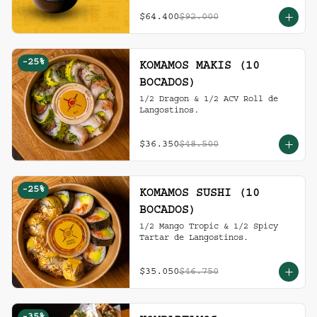
ensalada de repollo y mayo 
picante en bao buns.
$64.400
$92.000
-
25
%
KOMAMOS MAKIS (10
BOCADOS)
1/2 Dragon & 1/2 ACV Roll de 
Langostinos.
$36.350
$48.500
-
25
%
KOMAMOS SUSHI (10
BOCADOS)
1/2 Mango Tropic & 1/2 Spicy 
Tartar de Langostinos.
$35.050
$46.750