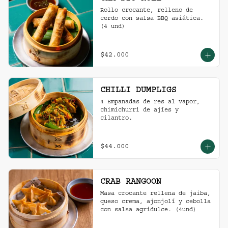
Rollo crocante, relleno de 
cerdo con salsa BBQ asiática. 
(4 und)
$42.000
CHILLI DUMPLIGS
4 Empanadas de res al vapor, 
chimichurri de ajíes y 
cilantro.
$44.000
CRAB RANGOON
Masa crocante rellena de jaiba, 
queso crema, ajonjolí y cebolla 
con salsa agridulce. (4und)