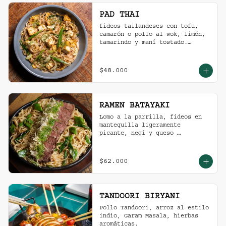
PAD THAI
fideos tailandeses con tofu, 
camarón o pollo al wok, limón, 
tamarindo y maní tostado.
(ligeramente picante).
$48.000
RAMEN BATAYAKI
Lomo a la parrilla, fideos en 
mantequilla ligeramente 
picante, negi y queso 
parmesano.

(No lleva caldo).
$62.000
TANDOORI BIRYANI
Pollo Tandoori, arroz al estilo 
indio, Garam Masala, hierbas 
aromáticas.