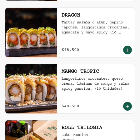
DRAGON
Tartar salmón o atún, pepino 
japonés, langostinos crocantes, 
aguacate y mayo spicy (10 
unidades).
$48.500
MANGO TROPIC
Langostinos crocantes, queso 
crema, láminas de mango y salsa 
spicy passion. (10 Unidades)
$48.500
ROLL TRILOGIA
Sake Passion.
