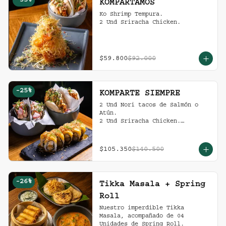
-
35
%
KOMPARTAMOS
Ko Shrimp Tempura.

2 Und Sriracha Chicken.
$59.800
$92.000
-
25
%
KOMPARTE SIEMPRE
2 Und Nori tacos de Salmón o 
Atún.

2 Und Sriracha Chicken.

 Mango Tropic.
$105.350
$140.500
-
26
%
Tikka Masala + Spring
Roll
Nuestro imperdible Tikka 
Masala, acompañado de 04 
Unidades de Spring Roll.