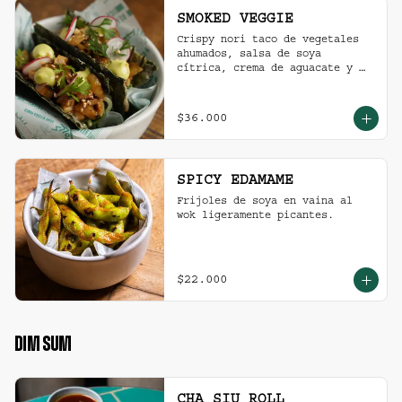
SMOKED VEGGIE
Crispy nori taco de vegetales 
ahumados, salsa de soya 
cítrica, crema de aguacate y 
shari. (2 und)
$36.000
SPICY EDAMAME
Frijoles de soya en vaina al 
wok ligeramente picantes.
$22.000
DIM SUM
CHA SIU ROLL