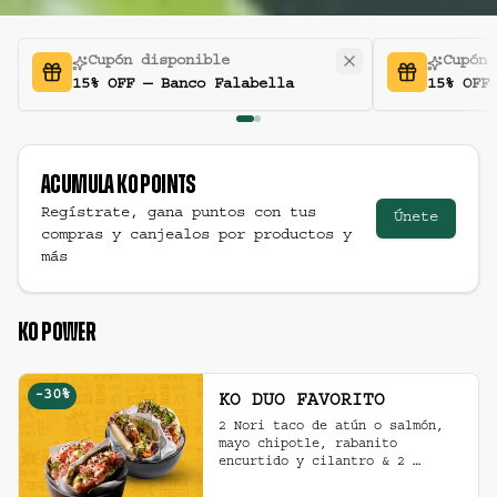
Cupón disponible
Cupón 
15% OFF — Banco Falabella
15% OFF
Acumula
Ko Points
Regístrate, gana puntos con tus
Únete
compras y canjealos por productos y
más
KO POWER
-
30
%
KO DUO FAVORITO
2 Nori taco de atún o salmón, 
mayo chipotle, rabanito 
encurtido y cilantro & 2 
Unidades de pollo crocante con 