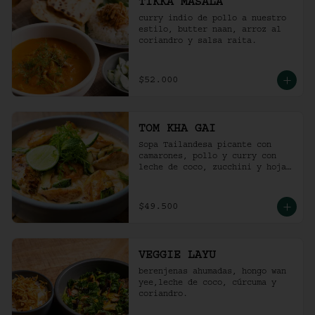
TIKKA MASALA
curry indio de pollo a nuestro 
estilo, butter naan, arroz al 
coriandro y salsa raita.
$52.000
TOM KHA GAI
Sopa Tailandesa picante con 
camarones, pollo y curry con 
leche de coco, zucchini y hojas 
de albahaca.
$49.500
VEGGIE LAYU
berenjenas ahumadas, hongo wan 
yee,leche de coco, cúrcuma y 
coriandro.