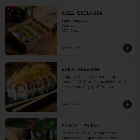
ROLL TRILOGIA
Sake Passion.

Dragon.

ACV Roll.
$136.000
SAKE PASSION
Langostinos crocantes, queso 
crema, láminas de salmón, miel 
de maracuyá y phillo strips (10 
Unidades)
$49.500
SPICY TARTAR
Salmón o atún, langostinos 
crocantes, aguacate y mayo  