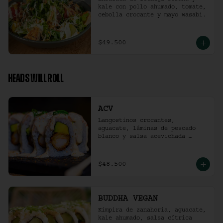
kale con pollo ahumado, tomate, 
cebolla crocante y mayo wasabi.
$49.500
HEADS WILL ROLL
ACV
Langostinos crocantes, 
aguacate, láminas de pescado 
blanco y salsa acevichada 
ligeramente picante. (10 
unidades)
$48.500
BUDDHA VEGAN
Kimpira de zanahoria, aguacate, 
kale ahumado, salsa cítrica 