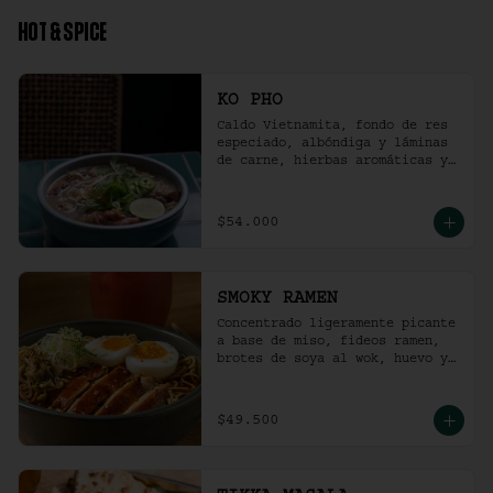
HOT & SPICE
KO PHO
Caldo Vietnamita, fondo de res 
especiado, albóndiga y láminas 
de carne, hierbas aromáticas y 
jalapeño.
$54.000
SMOKY RAMEN
Concentrado ligeramente picante 
a base de miso, fideos ramen, 
brotes de soya al wok, huevo y 
pollo ahumado.
$49.500