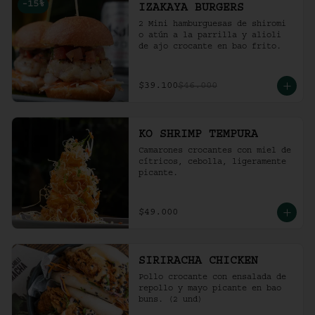
-
15
%
IZAKAYA BURGERS
2 Mini hamburguesas de shiromi 
o atún a la parrilla y alioli 
de ajo crocante en bao frito.
$39.100
$46.000
KO SHRIMP TEMPURA
Camarones crocantes con miel de 
cítricos, cebolla, ligeramente 
picante.
$49.000
SIRIRACHA CHICKEN
Pollo crocante con ensalada de 
repollo y mayo picante en bao 
buns. (2 und)