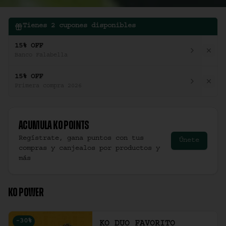
Tienes
2
cupones disponibles
15% OFF
Banco Falabella
15% OFF
Primera compra 2026
Acumula
Ko Points
Regístrate, gana puntos con tus
Únete
compras y canjealos por productos y
más
KO POWER
-
30
%
KO DUO FAVORITO