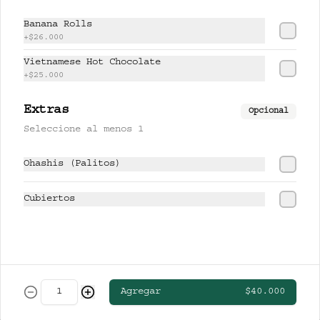
CERVEZAS
Banana Rolls
+
$26.000
Vietnamese Hot Chocolate
CLUB COLOMBIA RUBIA
+
$25.000
Extras
Opcional
Seleccione al menos 1
$13.000
Ohashis (Palitos)
STELLA ARTOIS
Cubiertos
$19.000
Agregar
$40.000