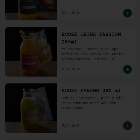
Recomendación: agitar la 
preparación y servir en vaso 
con hielo al gusto.
$41.000
BOOZE CHINA PASSION
280ml
Té oolong, lychee y gulupa 
mezclado con vodka finlandia. 

Recomendación: agitar la 
preparación y servir en vaso 
$36.000
con hielo al gusto.
BOOZE FARANG 280 ml
Bebida limonaria, piña y miel 
de cardamomo mezclado con 
pisco-sake. 

Recomendación: agitar la 
preparación y servir en vaso 
con hielo al gusto.
$37.500