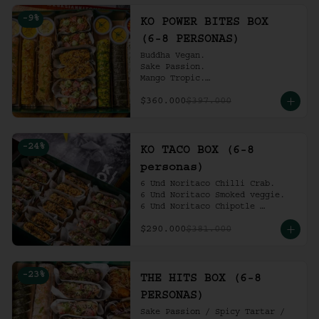
Ko Shrimp Tempura.

-
9
%
Gochujang Ribs.

KO POWER BITES BOX
(6-8 personas).
(6-8 PERSONAS)
Buddha Vegan.

Sake Passion.

Mango Tropic.

Spicy Tartar.

$360.000
$397.000
Dragon.

ACV Roll.

2 Und Noritaco Chipotle 
Tartare.

-
24
%
2 Und Noritaco Chilli Crab.

KO TACO BOX (6-8
2 Und Noritaco Smoked Veggie.

personas)
(6-8 personas).
6 Und Noritaco Chilli Crab.                                          

6 Und Noritaco Smoked veggie.                                                             

6 Und Noritaco Chipotle 
Tartare.
$290.000
$381.000
-
23
%
THE HITS BOX (6-8
PERSONAS)
Sake Passion / Spicy Tartar / 