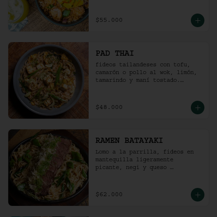
picante).
$55.000
PAD THAI
fideos tailandeses con tofu, 
camarón o pollo al wok, limón, 
tamarindo y maní tostado.
(ligeramente picante).
$48.000
RAMEN BATAYAKI
Lomo a la parrilla, fideos en 
mantequilla ligeramente 
picante, negi y queso 
parmesano.

(No lleva caldo).
$62.000