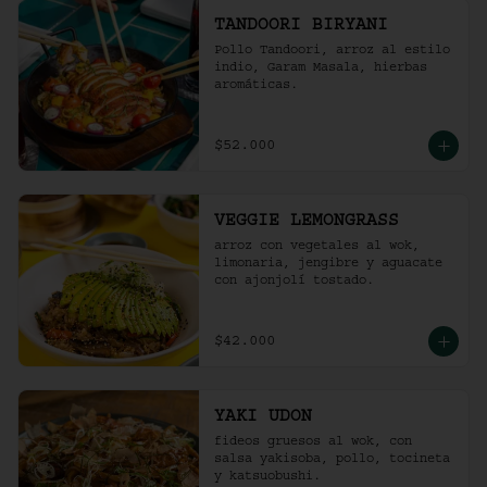
TANDOORI BIRYANI
Pollo Tandoori, arroz al estilo 
indio, Garam Masala, hierbas 
aromáticas.
$52.000
VEGGIE LEMONGRASS
arroz con vegetales al wok, 
limonaria, jengibre y aguacate 
con ajonjolí tostado.
$42.000
YAKI UDON
fideos gruesos al wok, con 
salsa yakisoba, pollo, tocineta 
y katsuobushi.