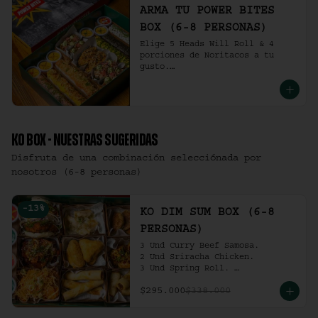
ARMA TU POWER BITES
BOX (6-8 PERSONAS)
Elige 5 Heads Will Roll & 4 
porciones de Noritacos a tu 
gusto.

(6-8 personas).
KO BOX - NUESTRAS SUGERIDAS
Disfruta de una combinación selecciónada por
nosotros (6-8 personas)
-
13
%
KO DIM SUM BOX (6-8
PERSONAS)
3 Und Curry Beef Samosa.

2 Und Sriracha Chicken.

3 Und Spring Roll. 

3 Und Chilli Dumpling.

$295.000
$338.000
3 Und Cha Siu Roll.

3 Und Crab Rangoon.

3 Und Hong Kong Dumplings.
