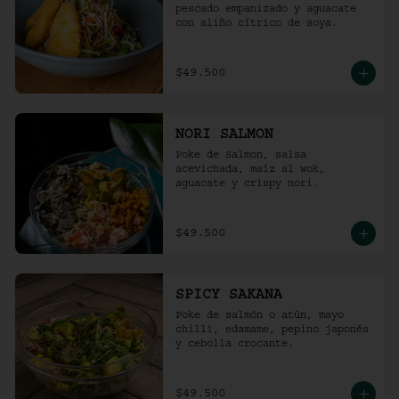
pescado empanizado y aguacate 
con aliño cítrico de soya.
$49.500
NORI SALMON
Poke de Salmon, salsa 
acevichada, maíz al wok, 
aguacate y crispy nori.
$49.500
SPICY SAKANA
Poke de salmón o atún, mayo 
chilli, edamame, pepino japonés 
y cebolla crocante.
$49.500