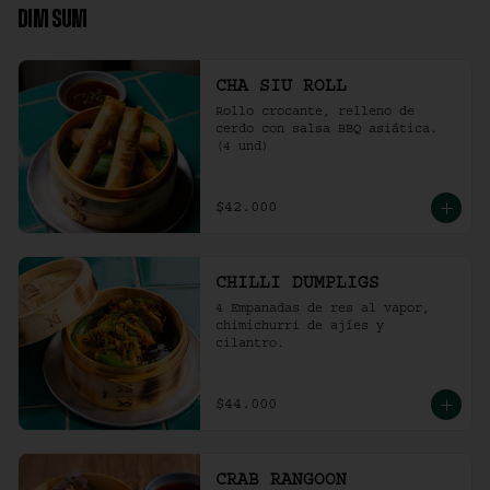
DIM SUM
CHA SIU ROLL
Rollo crocante, relleno de 
cerdo con salsa BBQ asiática. 
(4 und)
$42.000
CHILLI DUMPLIGS
4 Empanadas de res al vapor, 
chimichurri de ajíes y 
cilantro.
$44.000
CRAB RANGOON