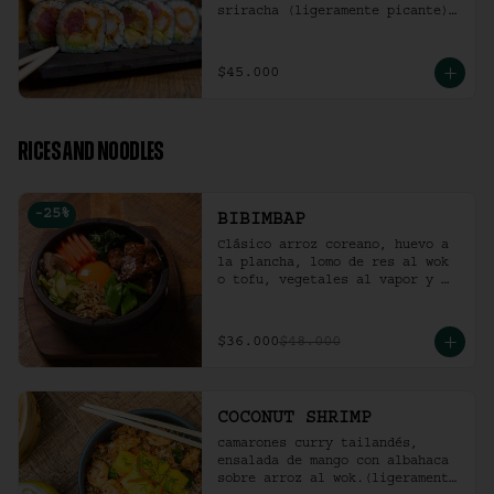
sriracha (ligeramente picante).
(10 Unidades)
$45.000
RICES AND NOODLES
-
25
%
BIBIMBAP
Clásico arroz coreano, huevo a 
la plancha, lomo de res al wok 
o tofu, vegetales al vapor y 
ají coreano.
$36.000
$48.000
COCONUT SHRIMP
camarones curry tailandés, 
ensalada de mango con albahaca 
sobre arroz al wok.(ligeramente 