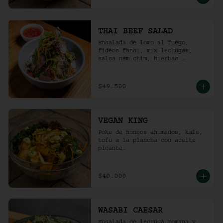
THAI BEEF SALAD
Ensalada de lomo al fuego, 
fideos fansi, mix lechugas, 
salsa nam chim, hierbas 
aromáticas, ají limo, cebolla 
ocañera, rábano fresco y maní 
tostado.
$49.500
VEGAN KING
Poke de hongos ahumados, kale, 
tofu a la plancha con aceite 
picante.
$40.000
WASABI CAESAR
Ensalada de lechuga romana y 