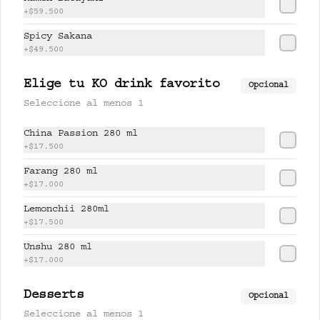
+
$59.500
$17.500
Spicy Sakana
+
$49.500
PISCO LEMONCHI 280 ml
Elige tu KO drink favorito
Opcional
Jugo de lychee y lemongrass 
Seleccione al menos 1
mezclado con pisco.
China Passion 280 ml
+
$17.500
$37.500
Farang 280 ml
+
$17.000
Lemonchii 280ml
UNSHU 280 ml
+
$17.500
té jazmín, mandarina y limón.
Unshu 280 ml
+
$17.000
$17.000
Desserts
Opcional
Seleccione al menos 1