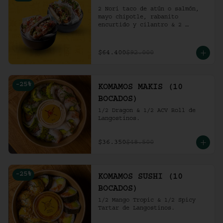
2 Nori taco de atún o salmón, 
mayo chipotle, rabanito 
encurtido y cilantro & 2 
Unidades de pollo crocante con 
ensalada de repollo y mayo 
picante en bao buns.
$64.400
$92.000
-
25
%
KOMAMOS MAKIS (10
BOCADOS)
1/2 Dragon & 1/2 ACV Roll de 
Langostinos.
$36.350
$48.500
-
25
%
KOMAMOS SUSHI (10
BOCADOS)
1/2 Mango Tropic & 1/2 Spicy 
Tartar de Langostinos.