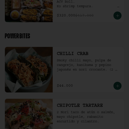
ACV Roll.  

Ko shrimp tempura.                                                  

4 Und Noritaco Chipotle 
$320.000
$417.000
Tartare.                                          

4 Und Noritaco Chilli Crab.                                                                                                                                  

2 Und Sriracha Chicken.
POWER BITES
CHILLI CRAB
Smoky chilli mayo, pulpa de 
cangrejo, kanikama y pepino 
japonés en nori crocante. (2 
und)
$44.000
CHIPOTLE TARTARE
2 Nori taco de atún o salmón, 
mayo chipotle, rabanito 
encurtido y cilantro.