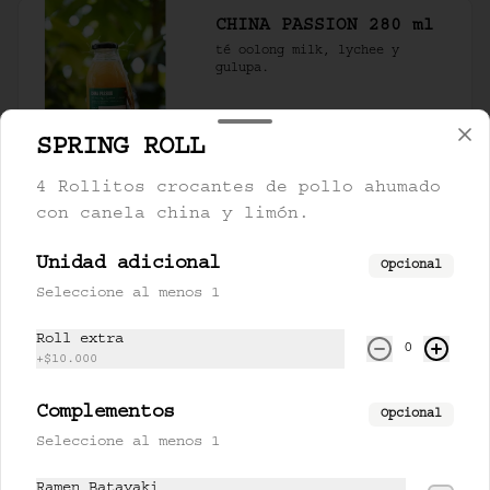
CHINA PASSION 280 ml
té oolong milk, lychee y 
gulupa.
SPRING ROLL
$17.500
4 Rollitos crocantes de pollo ahumado
con canela china y limón.
FARANG 280 ml
limonaria, piña y miel de 
Unidad adicional
cardamomo.
Opcional
Seleccione al menos 1
Roll extra
$17.000
0
+
$10.000
Complementos
Opcional
LEMONCHII 280 ml
Seleccione al menos 1
lychee, limón y lemongrass.
Ramen Batayaki