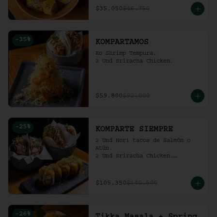
$35.050
$46.750
-
35
%
KOMPARTAMOS
Ko Shrimp Tempura.

2 Und Sriracha Chicken.
$59.800
$92.000
-
25
%
KOMPARTE SIEMPRE
2 Und Nori tacos de Salmón o 
Atún.

2 Und Sriracha Chicken.

 Mango Tropic.
$105.350
$140.500
-
26
%