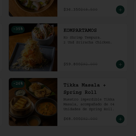
$36.350
$48.500
-
35
%
KOMPARTAMOS
Ko Shrimp Tempura.

2 Und Sriracha Chicken.
$59.800
$92.000
-
26
%
Tikka Masala +
Spring Roll
Nuestro imperdible Tikka 
Masala, acompañado de 04 
Unidades de Spring Roll.
$68.000
$92.000