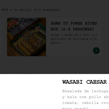
 BOX a tu estilo (6-8 personas)
ARMA TU POWER BITES
BOX (6-8 PERSONAS)
Elige 5 Heads Will Roll & 4 
porciones de Noritacos a tu 
gusto.

(6-8 personas).
otros (6-8 personas)
WASABI CAESAR
-
9
%
KO POWER BITES BOX
Ensalada de lechuga
(6-8 PERSONAS)
y kale con pollo ah
Buddha Vegan.

tomate, cebolla cro
Sake Passion.

Mango Tropic.
