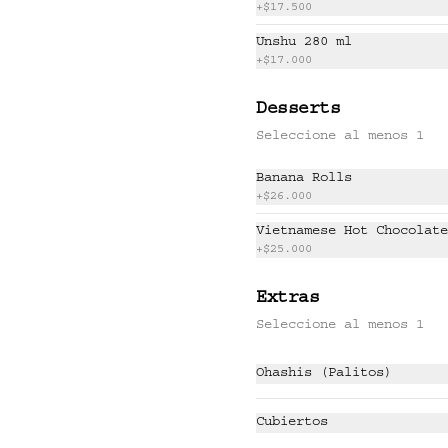
$47.000
+
$17.500
Unshu 280 ml
+
$17.000
GOCHUJANG RIBS
Costillas de cerdo 
Desserts
glaseadas, kimchi, salsa BBQ 
coreana, ajonjolí y negi.
Seleccione al menos 1
Banana Rolls
$58.500
+
$26.000
Vietnamese Hot Chocolate
KO SHRIMP TEMPURA
+
$25.000
Camarones crocantes con miel 
de cítricos, cebolla, 
Extras
ligeramente picante.
Seleccione al menos 1
$49.000
Ohashis (Palitos)
Cubiertos
SMOKED VEGGIE