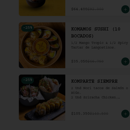
pollo crocante con ensalada 
de repollo y mayo picante en 
$64.400
$92.000
bao buns.
-
25
%
KOMAMOS SUSHI (10
BOCADOS)
1/2 Mango Tropic & 1/2 Spicy 
Tartar de Langostinos.
$35.050
$46.750
-
25
%
KOMPARTE SIEMPRE
2 Und Nori tacos de Salmón o 
Atún.

2 Und Sriracha Chicken.

 Mango Tropic.
$105.350
$140.500