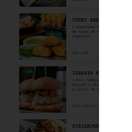
$44.000
CURRY BEEF SAMOSA
4 Empanadas indias rellenas 
de carne de res al curry y 
vegetales.
$42.000
-
15
%
IZAKAYA BURGERS
2 Mini hamburguesas de 
shiromi o atún a la parrilla 
y alioli de ajo crocante en 
bao frito.
$39.100
$46.000
SIRIRACHA CHICKEN