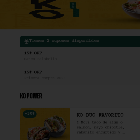
Tienes
2
cupones disponibles
15% OFF
Banco Falabella
15% OFF
Primera compra 2026
KO POWER
-
30
%
KO DUO FAVORITO
2 Nori taco de atún o 
salmón, mayo chipotle, 
rabanito encurtido y 
cilantro & 2 Unidades de 