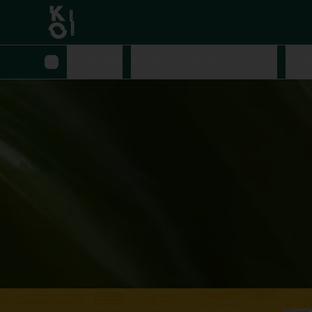
KO POWER
KO BOX - ARMA LA TUYA
KO 