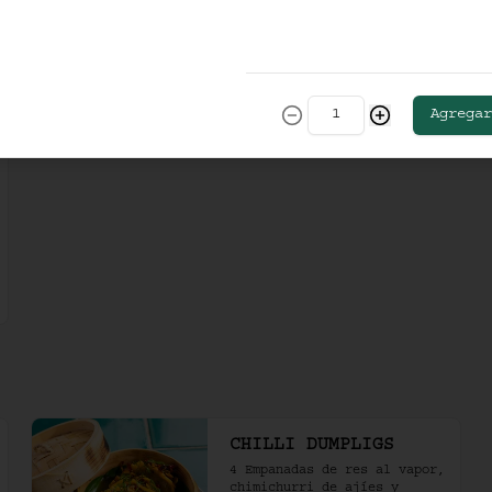
Crispy nori taco de 
vegetales ahumados, salsa de 
soya cítrica, crema de 
aguacate y shari. (2 und)
$36.000
Agregar
CHILLI DUMPLIGS
4 Empanadas de res al vapor, 
chimichurri de ajíes y 