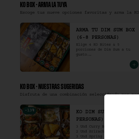
KO BOX - ARMA LA TUYA
Escoge tus nueve opciones favoritas y arma la KO
ARMA TU DIM SUM BOX
(6-8 PERSONAS)
Elige 4 KO Bites & 5 
porciones de Dim Sum a tu 
gusto.

(6-8 personas).
KO BOX - NUESTRAS SUGERIDAS
Disfruta de una combinación selecciónada por nos
-
13
%
KO DIM SUM BOX (6-8
PERSONAS)
3 Und Curry Beef Samosa.

2 Und Sriracha Chicken.

3 Und Spring Roll. 
