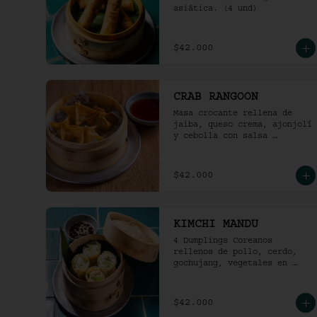
asiática. (4 und)
$42.000
CRAB RANGOON
Masa crocante rellena de 
jaiba, queso crema, ajonjolí 
y cebolla con salsa 
agridulce. (4und)
$42.000
KIMCHI MANDU
4 Dumplings Coreanos 
rellenos de pollo, cerdo, 
gochujang, vegetales en 
salsa soya y vinagre de 
arroz.
$42.000