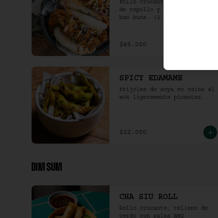
Pollo crocante con ensalada 
de repollo y mayo picante en 
bao buns. (2 und)
$45.000
SPICY EDAMAME
Frijoles de soya en vaina al 
wok ligeramente picantes.
$22.000
DIM SUM
CHA SIU ROLL
Rollo crocante, relleno de 
cerdo con salsa BBQ 