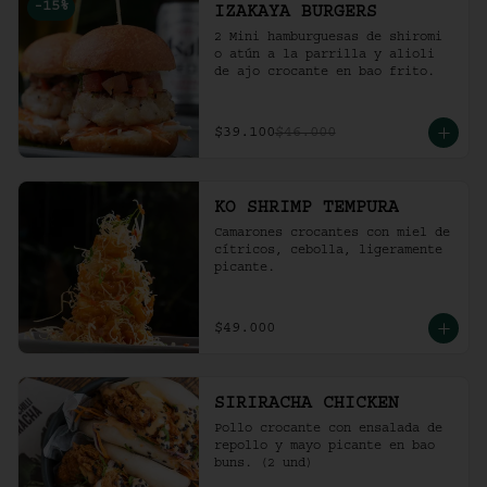
-
15
%
IZAKAYA BURGERS
2 Mini hamburguesas de shiromi 
o atún a la parrilla y alioli 
de ajo crocante en bao frito.
$39.100
$46.000
KO SHRIMP TEMPURA
Camarones crocantes con miel de 
cítricos, cebolla, ligeramente 
picante.
$49.000
SIRIRACHA CHICKEN
Pollo crocante con ensalada de 
repollo y mayo picante en bao 
buns. (2 und)