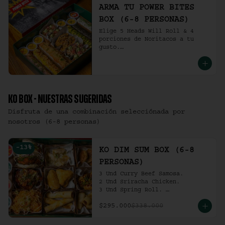
ARMA TU POWER BITES
BOX (6-8 PERSONAS)
Elige 5 Heads Will Roll & 4 
porciones de Noritacos a tu 
gusto.

(6-8 personas).
KO BOX - NUESTRAS SUGERIDAS
Disfruta de una combinación selecciónada por
nosotros (6-8 personas)
-
13
%
KO DIM SUM BOX (6-8
PERSONAS)
3 Und Curry Beef Samosa.

2 Und Sriracha Chicken.

3 Und Spring Roll. 

3 Und Chilli Dumpling.

$295.000
$338.000
3 Und Cha Siu Roll.

3 Und Crab Rangoon.

3 Und Hong Kong Dumplings.
