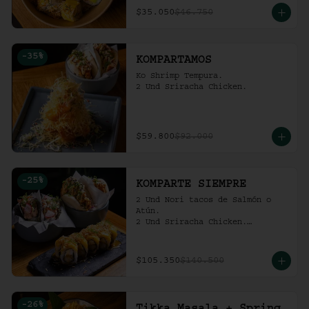
$35.050
$46.750
-
35
%
KOMPARTAMOS
Ko Shrimp Tempura.

2 Und Sriracha Chicken.
$59.800
$92.000
-
25
%
KOMPARTE SIEMPRE
2 Und Nori tacos de Salmón o 
Atún.

2 Und Sriracha Chicken.

 Mango Tropic.
$105.350
$140.500
-
26
%