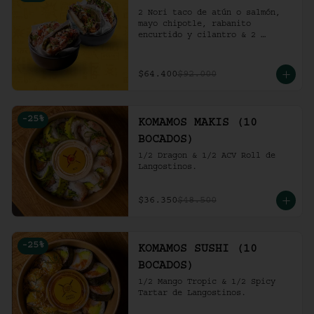
2 Nori taco de atún o salmón, 
mayo chipotle, rabanito 
encurtido y cilantro & 2 
Unidades de pollo crocante con 
ensalada de repollo y mayo 
picante en bao buns.
$64.400
$92.000
-
25
%
KOMAMOS MAKIS (10
BOCADOS)
1/2 Dragon & 1/2 ACV Roll de 
Langostinos.
$36.350
$48.500
-
25
%
KOMAMOS SUSHI (10
BOCADOS)
1/2 Mango Tropic & 1/2 Spicy 
Tartar de Langostinos.