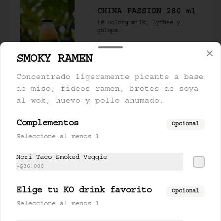
CHINA PASSION 280 ml
té oolong milk, lychee y 
gulupa.
SMOKY RAMEN
$17.500
Concentrado ligeramente picante a base
de miso, fideos ramen, brotes de soya
FARANG 280 ml
al wok, huevo y pollo ahumado.
limonaria, piña y miel de 
cardamomo.
Complementos
Opcional
Seleccione al menos 1
$17.000
Nori Taco Smoked Veggie
+
$36.000
LEMONCHII 280 ml
Elige tu KO drink favorito
Opcional
lychee, limón y lemongrass.
Seleccione al menos 1