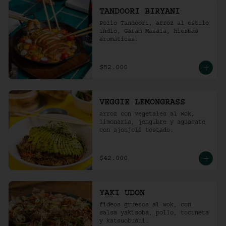
TANDOORI BIRYANI
Pollo Tandoori, arroz al estilo 
indio, Garam Masala, hierbas 
aromáticas.
$52.000
VEGGIE LEMONGRASS
arroz con vegetales al wok, 
limonaria, jengibre y aguacate 
con ajonjolí tostado.
$42.000
YAKI UDON
fideos gruesos al wok, con 
salsa yakisoba, pollo, tocineta 
y katsuobushi.