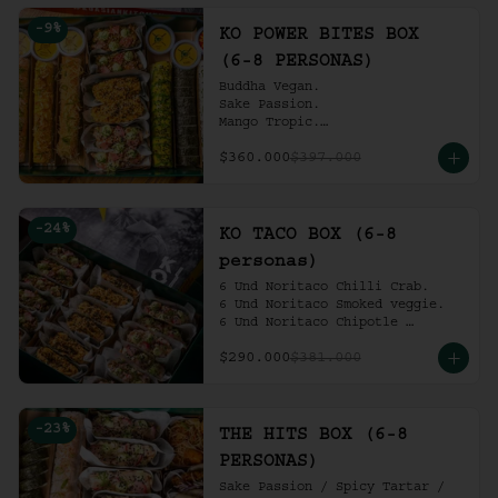
Ko Shrimp Tempura.

-
9
%
Gochujang Ribs.

KO POWER BITES BOX
(6-8 personas).
(6-8 PERSONAS)
Buddha Vegan.

Sake Passion.

Mango Tropic.

Spicy Tartar.

$360.000
$397.000
Dragon.

ACV Roll.

2 Und Noritaco Chipotle 
Tartare.

-
24
%
2 Und Noritaco Chilli Crab.

KO TACO BOX (6-8
2 Und Noritaco Smoked Veggie.

personas)
(6-8 personas).
6 Und Noritaco Chilli Crab.                                          

6 Und Noritaco Smoked veggie.                                                             

6 Und Noritaco Chipotle 
Tartare.
$290.000
$381.000
-
23
%
THE HITS BOX (6-8
PERSONAS)
Sake Passion / Spicy Tartar / 