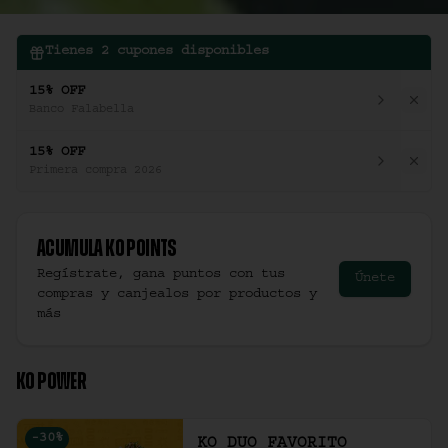
Tienes
2
cupones disponibles
15% OFF
Banco Falabella
15% OFF
Primera compra 2026
Acumula
Ko Points
Regístrate, gana puntos con tus
Únete
compras y canjealos por productos y
más
KO POWER
-
30
%
KO DUO FAVORITO