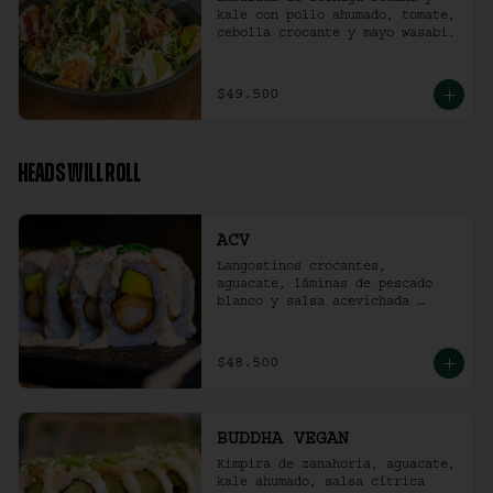
kale con pollo ahumado, tomate, 
cebolla crocante y mayo wasabi.
$49.500
HEADS WILL ROLL
ACV
Langostinos crocantes, 
aguacate, láminas de pescado 
blanco y salsa acevichada 
ligeramente picante. (10 
unidades)
$48.500
BUDDHA VEGAN
Kimpira de zanahoria, aguacate, 
kale ahumado, salsa cítrica 