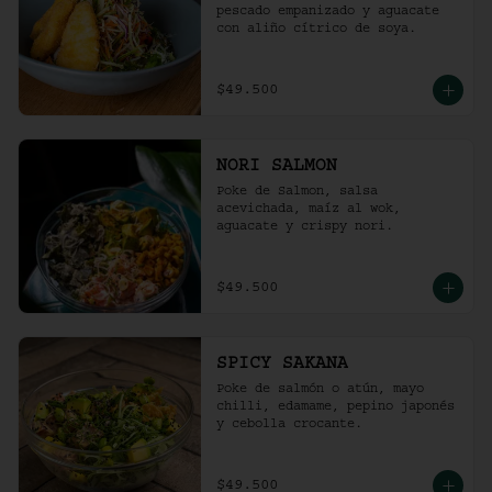
pescado empanizado y aguacate 
con aliño cítrico de soya.
$49.500
NORI SALMON
Poke de Salmon, salsa 
acevichada, maíz al wok, 
aguacate y crispy nori.
$49.500
SPICY SAKANA
Poke de salmón o atún, mayo 
chilli, edamame, pepino japonés 
y cebolla crocante.
$49.500