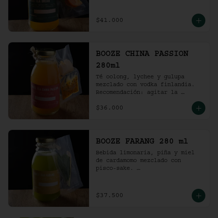
Recomendación: agitar la 
preparación y servir en vaso 
con hielo al gusto.
$41.000
BOOZE CHINA PASSION
280ml
Té oolong, lychee y gulupa 
mezclado con vodka finlandia. 

Recomendación: agitar la 
preparación y servir en vaso 
$36.000
con hielo al gusto.
BOOZE FARANG 280 ml
Bebida limonaria, piña y miel 
de cardamomo mezclado con 
pisco-sake. 

Recomendación: agitar la 
preparación y servir en vaso 
con hielo al gusto.
$37.500