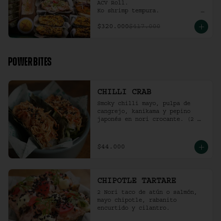
ACV Roll.  

Ko shrimp tempura.                                                  

4 Und Noritaco Chipotle 
$320.000
$417.000
Tartare.                                          

4 Und Noritaco Chilli Crab.                                                                                                                                  

2 Und Sriracha Chicken.
POWER BITES
CHILLI CRAB
Smoky chilli mayo, pulpa de 
cangrejo, kanikama y pepino 
japonés en nori crocante. (2 
und)
$44.000
CHIPOTLE TARTARE
2 Nori taco de atún o salmón, 
mayo chipotle, rabanito 
encurtido y cilantro.