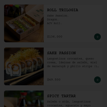
ROLL TRILOGIA
Sake Passion.

Dragon.

ACV Roll.
$136.000
SAKE PASSION
Langostinos crocantes, queso 
crema, láminas de salmón, miel 
de maracuyá y phillo strips (10 
Unidades)
$49.500
SPICY TARTAR
Salmón o atún, langostinos 
crocantes, aguacate y mayo  