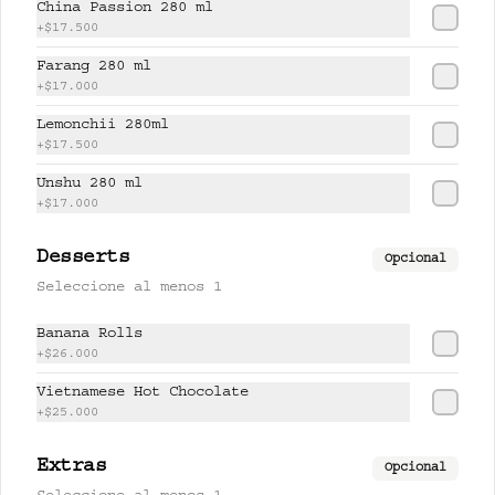
China Passion 280 ml
+
$17.500
$17.500
Farang 280 ml
+
$17.000
Lemonchii 280ml
PISCO LEMONCHI 280 ml
+
$17.500
Jugo de lychee y lemongrass 
mezclado con pisco.
Unshu 280 ml
+
$17.000
$37.500
Desserts
Opcional
Seleccione al menos 1
UNSHU 280 ml
Banana Rolls
té jazmín, mandarina y limón.
+
$26.000
Vietnamese Hot Chocolate
+
$25.000
$17.000
Extras
Opcional