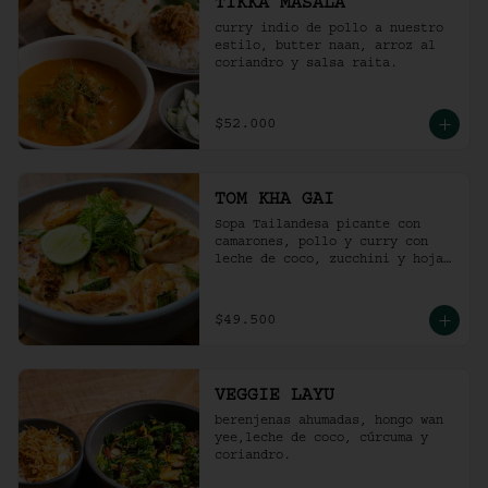
TIKKA MASALA
curry indio de pollo a nuestro 
estilo, butter naan, arroz al 
coriandro y salsa raita.
$52.000
TOM KHA GAI
Sopa Tailandesa picante con 
camarones, pollo y curry con 
leche de coco, zucchini y hojas 
de albahaca.
$49.500
VEGGIE LAYU
berenjenas ahumadas, hongo wan 
yee,leche de coco, cúrcuma y 
coriandro.