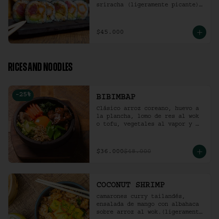
sriracha (ligeramente picante).
(10 Unidades)
$45.000
RICES AND NOODLES
-
25
%
BIBIMBAP
Clásico arroz coreano, huevo a 
la plancha, lomo de res al wok 
o tofu, vegetales al vapor y 
ají coreano.
$36.000
$48.000
COCONUT SHRIMP
camarones curry tailandés, 
ensalada de mango con albahaca 
sobre arroz al wok.(ligeramente 