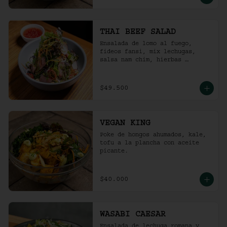
THAI BEEF SALAD
Ensalada de lomo al fuego, 
fideos fansi, mix lechugas, 
salsa nam chim, hierbas 
aromáticas, ají limo, cebolla 
ocañera, rábano fresco y maní 
tostado.
$49.500
VEGAN KING
Poke de hongos ahumados, kale, 
tofu a la plancha con aceite 
picante.
$40.000
WASABI CAESAR
Ensalada de lechuga romana y 