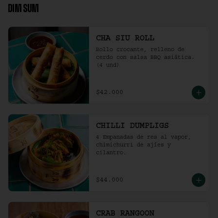
DIM SUM
CHA SIU ROLL
Rollo crocante, relleno de 
cerdo con salsa BBQ asiática. 
(4 und)
$42.000
CHILLI DUMPLIGS
4 Empanadas de res al vapor, 
chimichurri de ajíes y 
cilantro.
$44.000
CRAB RANGOON