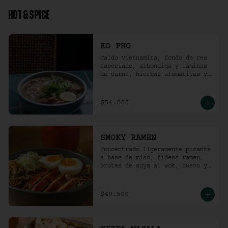
HOT & SPICE
KO PHO
Caldo Vietnamita, fondo de res 
especiado, albóndiga y láminas 
de carne, hierbas aromáticas y 
jalapeño.
$54.000
SMOKY RAMEN
Concentrado ligeramente picante 
a base de miso, fideos ramen, 
brotes de soya al wok, huevo y 
pollo ahumado.
$49.500