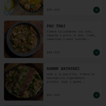
picante).
$55.000
PAD THAI
fideos tailandeses con tofu, 
camarón o pollo al wok, limón, 
tamarindo y maní tostado.
(ligeramente picante).
$48.000
RAMEN BATAYAKI
Lomo a la parrilla, fideos en 
mantequilla ligeramente 
picante, negi y queso 
parmesano.

(No lleva caldo).
$62.000