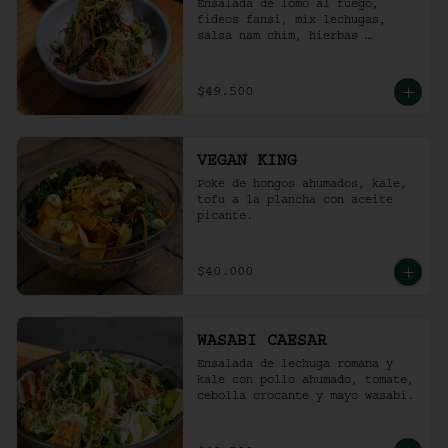
Ensalada de lomo al fuego, 
fideos fansi, mix lechugas, 
salsa nam chim, hierbas 
aromáticas, ají limo, cebolla 
ocañera, rábano fresco y maní 
tostado.
$49.500
VEGAN KING
Poke de hongos ahumados, kale, 
tofu a la plancha con aceite 
picante.
$40.000
WASABI CAESAR
Ensalada de lechuga romana y 
kale con pollo ahumado, tomate, 
cebolla crocante y mayo wasabi.