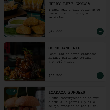
CURRY BEEF SAMOSA
4 Empanadas indias rellenas de 
carne de res al curry y 
vegetales.
$42.000
GOCHUJANG RIBS
Costillas de cerdo glaseadas, 
kimchi, salsa BBQ coreana, 
ajonjolí y negi.
$58.500
-
15
%
IZAKAYA BURGERS
2 Mini hamburguesas de shiromi 
o atún a la parrilla y alioli 
de ajo crocante en bao frito.