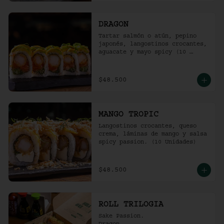
DRAGON
Tartar salmón o atún, pepino 
japonés, langostinos crocantes, 
aguacate y mayo spicy (10 
unidades).
$48.500
MANGO TROPIC
Langostinos crocantes, queso 
crema, láminas de mango y salsa 
spicy passion. (10 Unidades)
$48.500
ROLL TRILOGIA
Sake Passion.
