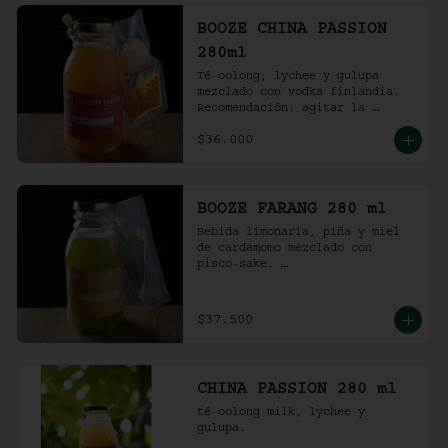
BOOZE CHINA PASSION
280ml
Té oolong, lychee y gulupa 
mezclado con vodka finlandia. 

Recomendación: agitar la 
preparación y servir en vaso 
$36.000
con hielo al gusto.
BOOZE FARANG 280 ml
Bebida limonaria, piña y miel 
de cardamomo mezclado con 
pisco-sake. 

Recomendación: agitar la 
preparación y servir en vaso 
con hielo al gusto.
$37.500
CHINA PASSION 280 ml
té oolong milk, lychee y 
gulupa.