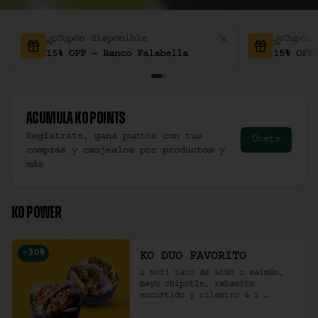
Cupón disponible
Cupón 
15% OFF — Banco Falabella
15% OFF
Acumula
Ko Points
Regístrate, gana puntos con tus
Únete
compras y canjealos por productos y
más
KO POWER
-
30
%
KO DUO FAVORITO
2 Nori taco de atún o salmón, 
mayo chipotle, rabanito 
encurtido y cilantro & 2 
Unidades de pollo crocante con 