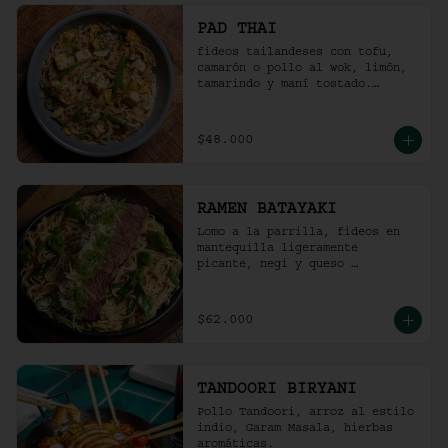
PAD THAI
fideos tailandeses con tofu, 
camarón o pollo al wok, limón, 
tamarindo y maní tostado.
(ligeramente picante).
$48.000
RAMEN BATAYAKI
Lomo a la parrilla, fideos en 
mantequilla ligeramente 
picante, negi y queso 
parmesano.

(No lleva caldo).
$62.000
TANDOORI BIRYANI
Pollo Tandoori, arroz al estilo 
indio, Garam Masala, hierbas 
aromáticas.