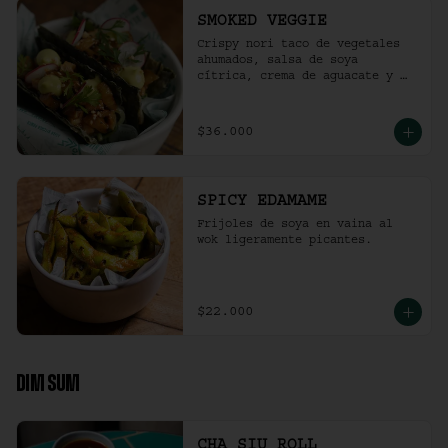
SMOKED VEGGIE
Crispy nori taco de vegetales 
ahumados, salsa de soya 
cítrica, crema de aguacate y 
shari. (2 und)
$36.000
SPICY EDAMAME
Frijoles de soya en vaina al 
wok ligeramente picantes.
$22.000
DIM SUM
CHA SIU ROLL