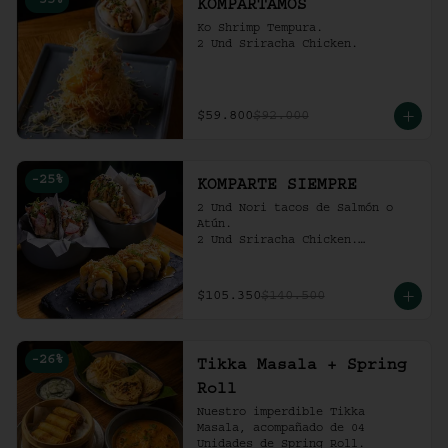
-
35
%
KOMPARTAMOS
Ko Shrimp Tempura.

2 Und Sriracha Chicken.
$59.800
$92.000
-
25
%
KOMPARTE SIEMPRE
2 Und Nori tacos de Salmón o 
Atún.

2 Und Sriracha Chicken.

 Mango Tropic.
$105.350
$140.500
-
26
%
Tikka Masala + Spring
Roll
Nuestro imperdible Tikka 
Masala, acompañado de 04 
Unidades de Spring Roll.