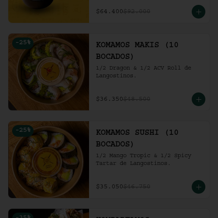
ensalada de repollo y mayo 
picante en bao buns.
$64.400
$92.000
-
25
%
KOMAMOS MAKIS (10
BOCADOS)
1/2 Dragon & 1/2 ACV Roll de 
Langostinos.
$36.350
$48.500
-
25
%
KOMAMOS SUSHI (10
BOCADOS)
1/2 Mango Tropic & 1/2 Spicy 
Tartar de Langostinos.
$35.050
$46.750