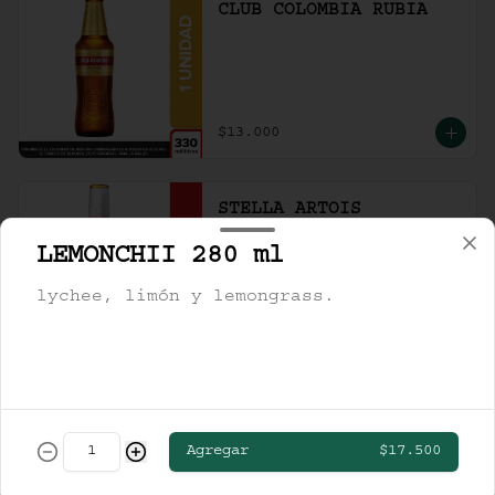
CLUB COLOMBIA RUBIA
$13.000
STELLA ARTOIS
LEMONCHII 280 ml
lychee, limón y lemongrass.
$19.000
TSINGTAO
Agregar
$17.500