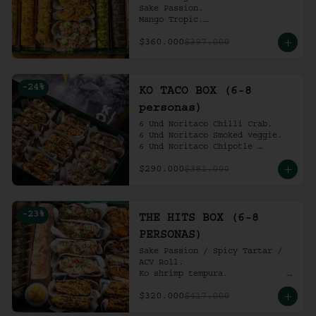
Sake Passion.

Mango Tropic.

Spicy Tartar.

$360.000
$397.000
Dragon.

ACV Roll.

2 Und Noritaco Chipotle 
Tartare.

-
24
%
2 Und Noritaco Chilli Crab.

KO TACO BOX (6-8
2 Und Noritaco Smoked Veggie.

personas)
(6-8 personas).
6 Und Noritaco Chilli Crab.                                          

6 Und Noritaco Smoked veggie.                                                             

6 Und Noritaco Chipotle 
Tartare.
$290.000
$381.000
-
23
%
THE HITS BOX (6-8
PERSONAS)
Sake Passion / Spicy Tartar / 
ACV Roll.  

Ko shrimp tempura.                                                  

4 Und Noritaco Chipotle 
$320.000
$417.000
Tartare.                                          

4 Und Noritaco Chilli Crab.                                                                                                                                  
