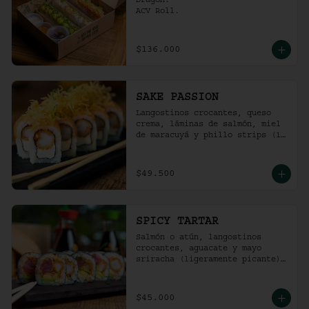
Dragon.

ACV Roll.
$136.000
SAKE PASSION
Langostinos crocantes, queso 
crema, láminas de salmón, miel 
de maracuyá y phillo strips (10 
Unidades)
$49.500
SPICY TARTAR
Salmón o atún, langostinos 
crocantes, aguacate y mayo  
sriracha (ligeramente picante).
(10 Unidades)
$45.000