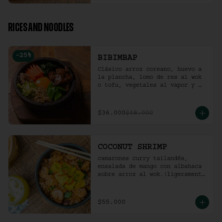
RICES AND NOODLES
-
25
%
BIBIMBAP
Clásico arroz coreano, huevo a 
la plancha, lomo de res al wok 
o tofu, vegetales al vapor y 
ají coreano.
$36.000
$48.000
COCONUT SHRIMP
camarones curry tailandés, 
ensalada de mango con albahaca 
sobre arroz al wok.(ligeramente 
picante).
$55.000