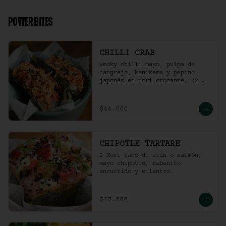
2 Und Sriracha Chicken.
POWER BITES
CHILLI CRAB
Smoky chilli mayo, pulpa de 
cangrejo, kanikama y pepino 
japonés en nori crocante. (2 
und)
$44.000
CHIPOTLE TARTARE
2 Nori taco de atún o salmón, 
mayo chipotle, rabanito 
encurtido y cilantro.
$47.000