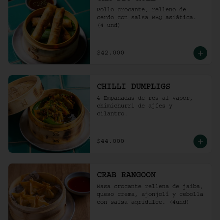
Rollo crocante, relleno de 
cerdo con salsa BBQ asiática. 
(4 und)
$42.000
CHILLI DUMPLIGS
4 Empanadas de res al vapor, 
chimichurri de ajíes y 
cilantro.
$44.000
CRAB RANGOON
Masa crocante rellena de jaiba, 
queso crema, ajonjolí y cebolla 
con salsa agridulce. (4und)