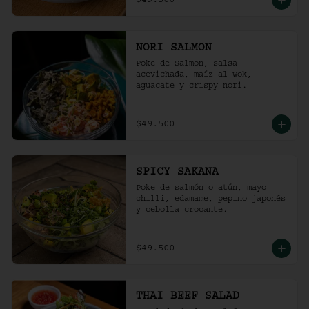
$49.500
NORI SALMON
Poke de Salmon, salsa 
acevichada, maíz al wok, 
aguacate y crispy nori.
$49.500
SPICY SAKANA
Poke de salmón o atún, mayo 
chilli, edamame, pepino japonés 
y cebolla crocante.
$49.500
THAI BEEF SALAD