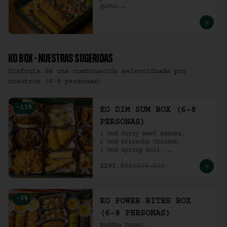
gusto.

(6-8 personas).
KO BOX - NUESTRAS SUGERIDAS
Disfruta de una combinación selecciónada por
nosotros (6-8 personas)
-
13
%
KO DIM SUM BOX (6-8
PERSONAS)
3 Und Curry Beef Samosa.

2 Und Sriracha Chicken.

3 Und Spring Roll. 

3 Und Chilli Dumpling.

$295.000
$338.000
3 Und Cha Siu Roll.

3 Und Crab Rangoon.

3 Und Hong Kong Dumplings.

Ko Shrimp Tempura.

-
9
%
Gochujang Ribs.

KO POWER BITES BOX
(6-8 personas).
(6-8 PERSONAS)
Buddha Vegan.
