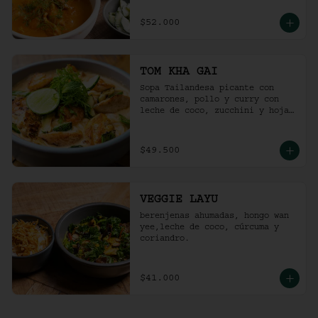
$52.000
TOM KHA GAI
Sopa Tailandesa picante con 
camarones, pollo y curry con 
leche de coco, zucchini y hojas 
de albahaca.
$49.500
VEGGIE LAYU
berenjenas ahumadas, hongo wan 
yee,leche de coco, cúrcuma y 
coriandro.
$41.000