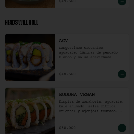
$49.500
HEADS WILL ROLL
ACV
Langostinos crocantes, 
aguacate, láminas de pescado 
blanco y salsa acevichada 
ligeramente picante. (10 
unidades)
$48.500
BUDDHA VEGAN
Kimpira de zanahoria, aguacate, 
kale ahumado, salsa cítrica 
oriental y ajonjolí tostado. 
(10 unidades)
$30.000