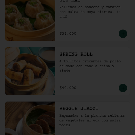
SIU MAI
Rellenos de panceta y camarón 
con salsa de soya cítrica. (4 
und)
$38.000
SPRING ROLL
4 Rollitos crocantes de pollo 
ahumado con canela china y 
limón.
$40.000
VEGGIE JIAOZI
Empanadas a la plancha rellenas 
de vegetales al wok con salsa 
ponzu.