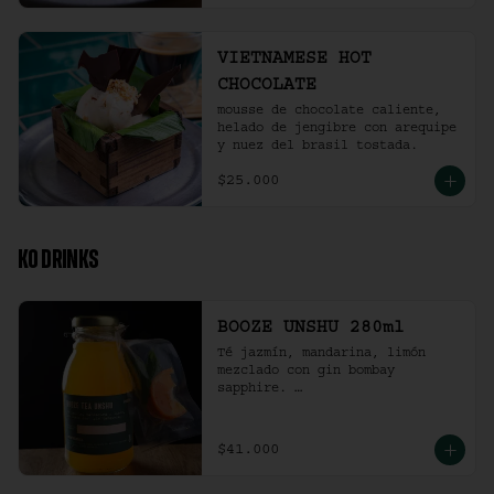
VIETNAMESE HOT
CHOCOLATE
mousse de chocolate caliente, 
helado de jengibre con arequipe 
y nuez del brasil tostada.
$25.000
KO DRINKS
BOOZE UNSHU 280ml
Té jazmín, mandarina, limón 
mezclado con gin bombay 
sapphire. 

Recomendación: agitar la 
preparación y servir en vaso 
con hielo al gusto.
$41.000