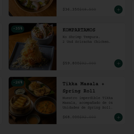
$36.350
$48.500
-
35
%
KOMPARTAMOS
Ko Shrimp Tempura.

2 Und Sriracha Chicken.
$59.800
$92.000
-
26
%
Tikka Masala +
Spring Roll
Nuestro imperdible Tikka 
Masala, acompañado de 04 
Unidades de Spring Roll.
$68.000
$92.000