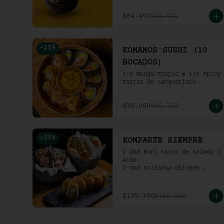
pollo crocante con ensalada 
de repollo y mayo picante en 
$64.400
$92.000
bao buns.
-
25
%
KOMAMOS SUSHI (10
BOCADOS)
1/2 Mango Tropic & 1/2 Spicy 
Tartar de Langostinos.
$35.050
$46.750
-
25
%
KOMPARTE SIEMPRE
2 Und Nori tacos de Salmón o 
Atún.

2 Und Sriracha Chicken.

 Mango Tropic.
$105.350
$140.500