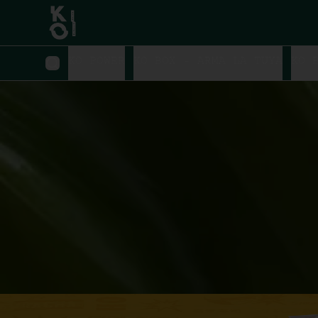
KO POWER
KO BOX - ARMA LA TUYA
KO 