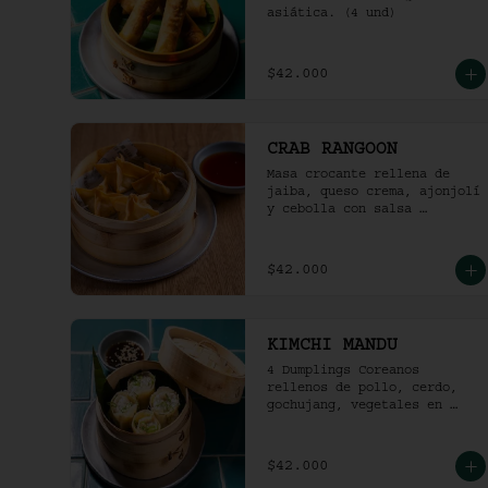
asiática. (4 und)
$42.000
CRAB RANGOON
Masa crocante rellena de 
jaiba, queso crema, ajonjolí 
y cebolla con salsa 
agridulce. (4und)
$42.000
KIMCHI MANDU
4 Dumplings Coreanos 
rellenos de pollo, cerdo, 
gochujang, vegetales en 
salsa soya y vinagre de 
arroz.
$42.000