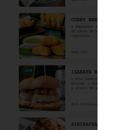
$44.000
CURRY BEEF SAMOSA
4 Empanadas indias rellenas 
de carne de res al curry y 
vegetales.
$42.000
-
15
%
IZAKAYA BURGERS
2 Mini hamburguesas de 
shiromi o atún a la parrilla 
y alioli de ajo crocante en 
bao frito.
$39.100
$46.000
SIRIRACHA CHICKEN