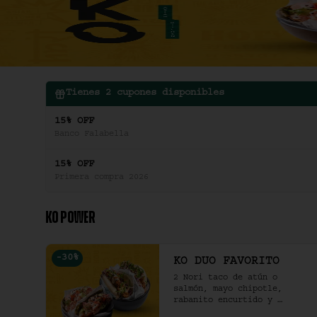
Tienes
2
cupones disponibles
15% OFF
Banco Falabella
15% OFF
Primera compra 2026
KO POWER
-
30
%
KO DUO FAVORITO
2 Nori taco de atún o 
salmón, mayo chipotle, 
rabanito encurtido y 
cilantro & 2 Unidades de 