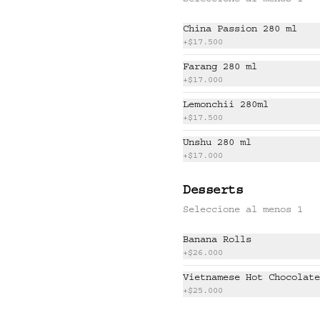
Seleccione al menos 1
$47.000
China Passion 280 ml
+
$17.500
GOCHUJANG RIBS
Costillas de cerdo 
Farang 280 ml
glaseadas, kimchi, salsa BBQ 
+
$17.000
coreana, ajonjolí y negi.
Lemonchii 280ml
+
$17.500
$58.500
Unshu 280 ml
+
$17.000
KO SHRIMP TEMPURA
Desserts
Camarones crocantes con miel 
de cítricos, cebolla, 
Seleccione al menos 1
ligeramente picante.
Banana Rolls
+
$26.000
$49.000
Vietnamese Hot Chocolate
+
$25.000
SMOKED VEGGIE