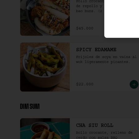
Pollo crocante con ensalada 
de repollo y mayo picante en 
bao buns. (2 und)
$45.000
SPICY EDAMAME
Frijoles de soya en vaina al 
wok ligeramente picantes.
$22.000
DIM SUM
CHA SIU ROLL
Rollo crocante, relleno de 
cerdo con salsa BBQ 