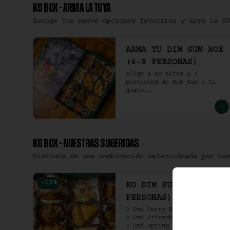
KO BOX - ARMA LA TUYA
Escoge tus nueve opciones favoritas y arma la KO
ARMA TU DIM SUM BOX
(6-8 PERSONAS)
Elige 4 KO Bites & 5 
porciones de Dim Sum a tu 
gusto.

(6-8 personas).
KO BOX - NUESTRAS SUGERIDAS
Disfruta de una combinación selecciónada por nos
-
13
%
KO DIM SUM BOX (6-8
PERSONAS)
3 Und Curry Beef Samosa.

2 Und Sriracha Chicken.

3 Und Spring Roll. 
