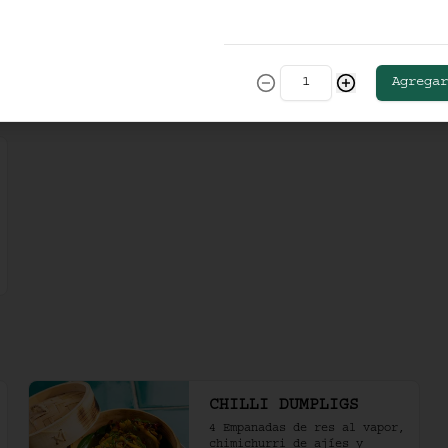
Crispy nori taco de 
vegetales ahumados, salsa de 
soya cítrica, crema de 
aguacate y shari. (2 und)
Agregar
$36.000
CHILLI DUMPLIGS
4 Empanadas de res al vapor, 
chimichurri de ajíes y 