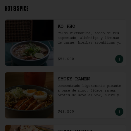
HOT & SPICE
KO PHO
Caldo Vietnamita, fondo de res 
especiado, albóndiga y láminas 
de carne, hierbas aromáticas y 
jalapeño.
$54.000
SMOKY RAMEN
Concentrado ligeramente picante 
a base de miso, fideos ramen, 
brotes de soya al wok, huevo y 
pollo ahumado.
$49.500