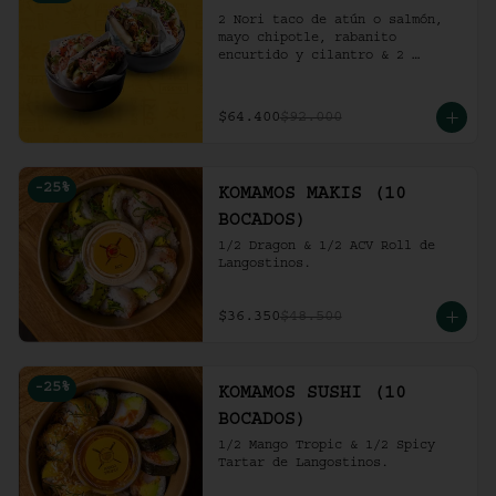
2 Nori taco de atún o salmón, 
mayo chipotle, rabanito 
encurtido y cilantro & 2 
Unidades de pollo crocante con 
ensalada de repollo y mayo 
picante en bao buns.
$64.400
$92.000
-
25
%
KOMAMOS MAKIS (10
BOCADOS)
1/2 Dragon & 1/2 ACV Roll de 
Langostinos.
$36.350
$48.500
-
25
%
KOMAMOS SUSHI (10
BOCADOS)
1/2 Mango Tropic & 1/2 Spicy 
Tartar de Langostinos.