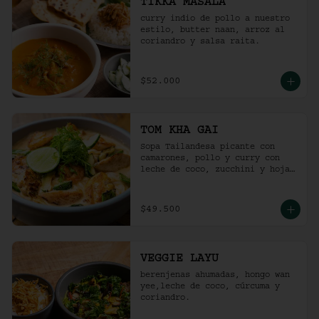
TIKKA MASALA
curry indio de pollo a nuestro 
estilo, butter naan, arroz al 
coriandro y salsa raita.
$52.000
TOM KHA GAI
Sopa Tailandesa picante con 
camarones, pollo y curry con 
leche de coco, zucchini y hojas 
de albahaca.
$49.500
VEGGIE LAYU
berenjenas ahumadas, hongo wan 
yee,leche de coco, cúrcuma y 
coriandro.