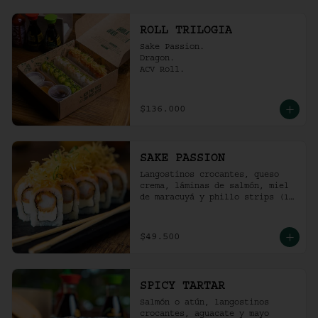
ROLL TRILOGIA
Sake Passion.

Dragon.

ACV Roll.
$136.000
SAKE PASSION
Langostinos crocantes, queso 
crema, láminas de salmón, miel 
de maracuyá y phillo strips (10 
Unidades)
$49.500
SPICY TARTAR
Salmón o atún, langostinos 
crocantes, aguacate y mayo  