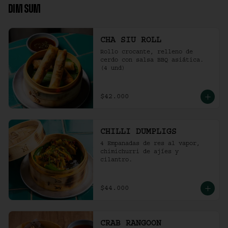
DIM SUM
CHA SIU ROLL
Rollo crocante, relleno de 
cerdo con salsa BBQ asiática. 
(4 und)
$42.000
CHILLI DUMPLIGS
4 Empanadas de res al vapor, 
chimichurri de ajíes y 
cilantro.
$44.000
CRAB RANGOON