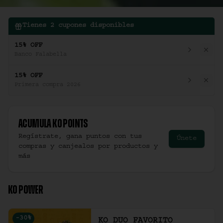
Tienes
2
cupones disponibles
15% OFF
Banco Falabella
15% OFF
Primera compra 2026
Acumula
Ko Points
Regístrate, gana puntos con tus
Únete
compras y canjealos por productos y
más
KO POWER
-
30
%
KO DUO FAVORITO