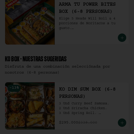
ARMA TU POWER BITES
BOX (6-8 PERSONAS)
Elige 5 Heads Will Roll & 4 
porciones de Noritacos a tu 
gusto.

(6-8 personas).
KO BOX - NUESTRAS SUGERIDAS
Disfruta de una combinación selecciónada por
nosotros (6-8 personas)
-
13
%
KO DIM SUM BOX (6-8
PERSONAS)
3 Und Curry Beef Samosa.

2 Und Sriracha Chicken.

3 Und Spring Roll. 

3 Und Chilli Dumpling.

$295.000
$338.000
3 Und Cha Siu Roll.

3 Und Crab Rangoon.

3 Und Hong Kong Dumplings.
