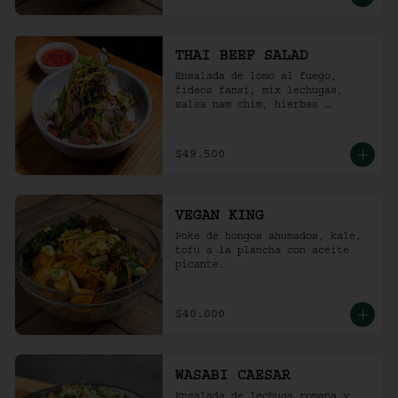
THAI BEEF SALAD
Ensalada de lomo al fuego, 
fideos fansi, mix lechugas, 
salsa nam chim, hierbas 
aromáticas, ají limo, cebolla 
ocañera, rábano fresco y maní 
tostado.
$49.500
VEGAN KING
Poke de hongos ahumados, kale, 
tofu a la plancha con aceite 
picante.
$40.000
WASABI CAESAR
Ensalada de lechuga romana y 