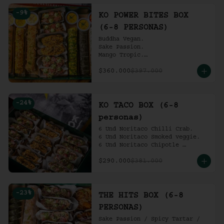
Ko Shrimp Tempura.

-
9
%
Gochujang Ribs.

KO POWER BITES BOX
(6-8 personas).
(6-8 PERSONAS)
Buddha Vegan.

Sake Passion.

Mango Tropic.

Spicy Tartar.

$360.000
$397.000
Dragon.

ACV Roll.

2 Und Noritaco Chipotle 
Tartare.

-
24
%
2 Und Noritaco Chilli Crab.

KO TACO BOX (6-8
2 Und Noritaco Smoked Veggie.

personas)
(6-8 personas).
6 Und Noritaco Chilli Crab.                                          

6 Und Noritaco Smoked veggie.                                                             

6 Und Noritaco Chipotle 
Tartare.
$290.000
$381.000
-
23
%
THE HITS BOX (6-8
PERSONAS)
Sake Passion / Spicy Tartar / 