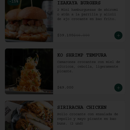
-
15
%
IZAKAYA BURGERS
2 Mini hamburguesas de shiromi 
o atún a la parrilla y alioli 
de ajo crocante en bao frito.
$39.100
$46.000
KO SHRIMP TEMPURA
Camarones crocantes con miel de 
cítricos, cebolla, ligeramente 
picante.
$49.000
SIRIRACHA CHICKEN
Pollo crocante con ensalada de 
repollo y mayo picante en bao 
buns. (2 und)