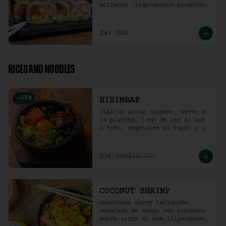
sriracha (ligeramente picante).
(10 Unidades)
$45.000
RICES AND NOODLES
-
25
%
BIBIMBAP
Clásico arroz coreano, huevo a 
la plancha, lomo de res al wok 
o tofu, vegetales al vapor y 
ají coreano.
$36.000
$48.000
COCONUT SHRIMP
camarones curry tailandés, 
ensalada de mango con albahaca 
sobre arroz al wok.(ligeramente 