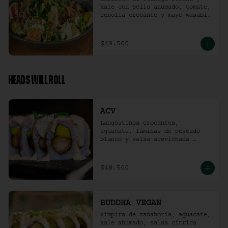
kale con pollo ahumado, tomate, 
cebolla crocante y mayo wasabi.
$49.500
HEADS WILL ROLL
ACV
Langostinos crocantes, 
aguacate, láminas de pescado 
blanco y salsa acevichada 
ligeramente picante. (10 
unidades)
$48.500
BUDDHA VEGAN
Kimpira de zanahoria, aguacate, 
kale ahumado, salsa cítrica 