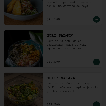
pescado empanizado y aguacate 
con aliño cítrico de soya.
$49.500
NORI SALMON
Poke de Salmon, salsa 
acevichada, maíz al wok, 
aguacate y crispy nori.
$49.500
SPICY SAKANA
Poke de salmón o atún, mayo 
chilli, edamame, pepino japonés 
y cebolla crocante.
$49.500