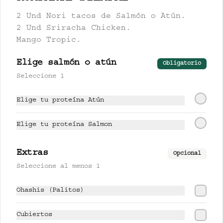
2 Und Nori tacos de Salmón o Atún.
$17.500
2 Und Sriracha Chicken.
Mango Tropic.
PISCO LEMONCHI 280 ml
Elige salmón o atún
Obligatorio
Jugo de lychee y lemongrass 
Seleccione 1
mezclado con pisco.
Elige tu proteína Atún
$37.500
Elige tu proteína Salmon
UNSHU 280 ml
Extras
Opcional
té jazmín, mandarina y limón.
Seleccione al menos 1
Ohashis (Palitos)
$17.000
Cubiertos