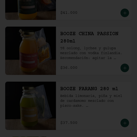
Recomendación: agitar la 
preparación y servir en vaso 
con hielo al gusto.
$41.000
BOOZE CHINA PASSION
280ml
Té oolong, lychee y gulupa 
mezclado con vodka finlandia. 

Recomendación: agitar la 
preparación y servir en vaso 
$36.000
con hielo al gusto.
BOOZE FARANG 280 ml
Bebida limonaria, piña y miel 
de cardamomo mezclado con 
pisco-sake. 

Recomendación: agitar la 
preparación y servir en vaso 
con hielo al gusto.
$37.500