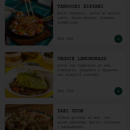
TANDOORI BIRYANI
Pollo Tandoori, arroz al estilo 
indio, Garam Masala, hierbas 
aromáticas.
$52.000
VEGGIE LEMONGRASS
arroz con vegetales al wok, 
limonaria, jengibre y aguacate 
con ajonjolí tostado.
$42.000
YAKI UDON
fideos gruesos al wok, con 
salsa yakisoba, pollo, tocineta 
y katsuobushi.