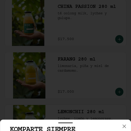
CHINA PASSION 280 ml
té oolong milk, lychee y 
gulupa.
$17.500
FARANG 280 ml
limonaria, piña y miel de 
cardamomo.
$17.000
LEMONCHII 280 ml
lychee, limón y lemongrass.
KOMPARTE SIEMPRE