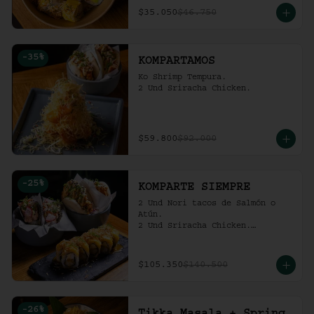
$35.050
$46.750
-
35
%
KOMPARTAMOS
Ko Shrimp Tempura.

2 Und Sriracha Chicken.
$59.800
$92.000
-
25
%
KOMPARTE SIEMPRE
2 Und Nori tacos de Salmón o 
Atún.

2 Und Sriracha Chicken.

 Mango Tropic.
$105.350
$140.500
-
26
%