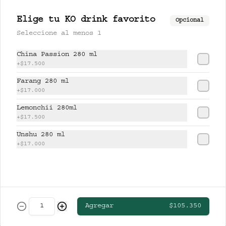
CERVEZAS
Elige tu KO drink favorito
Opcional
Seleccione al menos 1
CLUB COLOMBIA RUBIA
China Passion 280 ml
+
$17.500
Farang 280 ml
+
$17.000
$13.000
Lemonchii 280ml
+
$17.500
Unshu 280 ml
STELLA ARTOIS
+
$17.000
$19.000
Agregar
$105.350