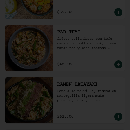
picante).
$55.000
PAD THAI
fideos tailandeses con tofu, 
camarón o pollo al wok, limón, 
tamarindo y maní tostado.
(ligeramente picante).
$48.000
RAMEN BATAYAKI
Lomo a la parrilla, fideos en 
mantequilla ligeramente 
picante, negi y queso 
parmesano.

(No lleva caldo).
$62.000