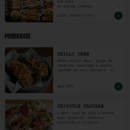
ACV Roll.  

Ko shrimp tempura.                                                  

4 Und Noritaco Chipotle 
$320.000
$417.000
Tartare.                                          

4 Und Noritaco Chilli Crab.                                                                                                                                  

2 Und Sriracha Chicken.
POWER BITES
CHILLI CRAB
Smoky chilli mayo, pulpa de 
cangrejo, kanikama y pepino 
japonés en nori crocante. (2 
und)
$44.000
CHIPOTLE TARTARE
2 Nori taco de atún o salmón, 
mayo chipotle, rabanito 
encurtido y cilantro.