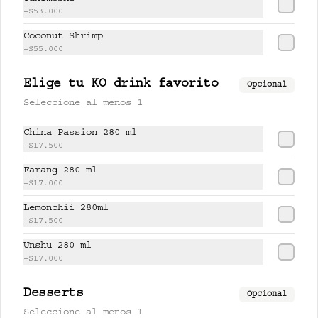
+
$53.000
$17.500
Coconut Shrimp
+
$55.000
PISCO LEMONCHI 280 ml
Elige tu KO drink favorito
Opcional
Jugo de lychee y lemongrass 
Seleccione al menos 1
mezclado con pisco.
China Passion 280 ml
+
$17.500
$37.500
Farang 280 ml
+
$17.000
Lemonchii 280ml
UNSHU 280 ml
+
$17.500
té jazmín, mandarina y limón.
Unshu 280 ml
+
$17.000
$17.000
Desserts
Opcional
Seleccione al menos 1