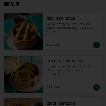
DIM SUM
CHA SIU ROLL
Rollo crocante, relleno de 
cerdo con salsa BBQ asiática. 
(4 und)
$42.000
CHILLI DUMPLIGS
4 Empanadas de res al vapor, 
chimichurri de ajíes y 
cilantro.
$44.000
CRAB RANGOON