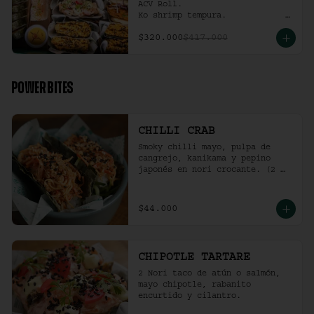
ACV Roll.  

Ko shrimp tempura.                                                  

4 Und Noritaco Chipotle 
$320.000
$417.000
Tartare.                                          

4 Und Noritaco Chilli Crab.                                                                                                                                  

2 Und Sriracha Chicken.
POWER BITES
CHILLI CRAB
Smoky chilli mayo, pulpa de 
cangrejo, kanikama y pepino 
japonés en nori crocante. (2 
und)
$44.000
CHIPOTLE TARTARE
2 Nori taco de atún o salmón, 
mayo chipotle, rabanito 
encurtido y cilantro.