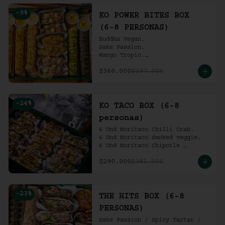
Ko Shrimp Tempura.

-
9
%
Gochujang Ribs.

KO POWER BITES BOX
(6-8 personas).
(6-8 PERSONAS)
Buddha Vegan.

Sake Passion.

Mango Tropic.

Spicy Tartar.

$360.000
$397.000
Dragon.

ACV Roll.

2 Und Noritaco Chipotle 
Tartare.

-
24
%
2 Und Noritaco Chilli Crab.

KO TACO BOX (6-8
2 Und Noritaco Smoked Veggie.

personas)
(6-8 personas).
6 Und Noritaco Chilli Crab.                                          

6 Und Noritaco Smoked veggie.                                                             

6 Und Noritaco Chipotle 
Tartare.
$290.000
$381.000
-
23
%
THE HITS BOX (6-8
PERSONAS)
Sake Passion / Spicy Tartar / 