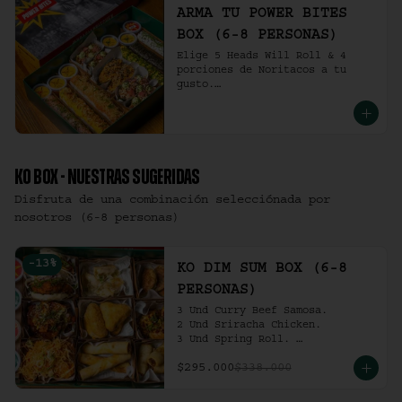
ARMA TU POWER BITES
BOX (6-8 PERSONAS)
Elige 5 Heads Will Roll & 4 
porciones de Noritacos a tu 
gusto.

(6-8 personas).
KO BOX - NUESTRAS SUGERIDAS
Disfruta de una combinación selecciónada por
nosotros (6-8 personas)
-
13
%
KO DIM SUM BOX (6-8
PERSONAS)
3 Und Curry Beef Samosa.

2 Und Sriracha Chicken.

3 Und Spring Roll. 

3 Und Chilli Dumpling.

$295.000
$338.000
3 Und Cha Siu Roll.

3 Und Crab Rangoon.

3 Und Hong Kong Dumplings.
