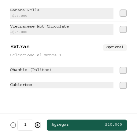
CERVEZAS
Banana Rolls
+
$26.000
Vietnamese Hot Chocolate
CLUB COLOMBIA RUBIA
+
$25.000
Extras
Opcional
Seleccione al menos 1
$13.000
Ohashis (Palitos)
STELLA ARTOIS
Cubiertos
$19.000
Agregar
$40.000