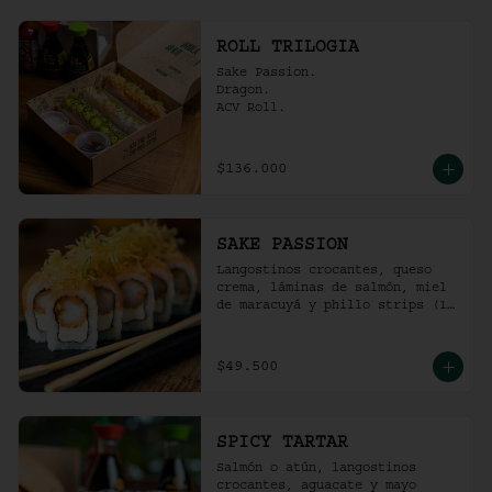
ROLL TRILOGIA
Sake Passion.

Dragon.

ACV Roll.
$136.000
SAKE PASSION
Langostinos crocantes, queso 
crema, láminas de salmón, miel 
de maracuyá y phillo strips (10 
Unidades)
$49.500
SPICY TARTAR
Salmón o atún, langostinos 
crocantes, aguacate y mayo  