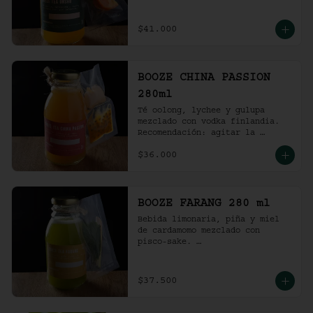
Recomendación: agitar la 
preparación y servir en vaso 
con hielo al gusto.
$41.000
BOOZE CHINA PASSION
280ml
Té oolong, lychee y gulupa 
mezclado con vodka finlandia. 

Recomendación: agitar la 
preparación y servir en vaso 
$36.000
con hielo al gusto.
BOOZE FARANG 280 ml
Bebida limonaria, piña y miel 
de cardamomo mezclado con 
pisco-sake. 

Recomendación: agitar la 
preparación y servir en vaso 
con hielo al gusto.
$37.500