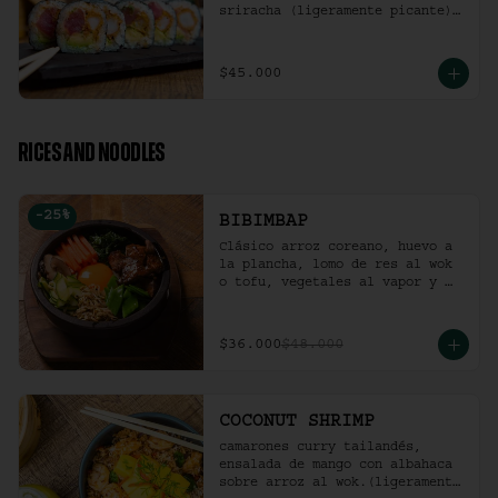
sriracha (ligeramente picante).
(10 Unidades)
$45.000
RICES AND NOODLES
-
25
%
BIBIMBAP
Clásico arroz coreano, huevo a 
la plancha, lomo de res al wok 
o tofu, vegetales al vapor y 
ají coreano.
$36.000
$48.000
COCONUT SHRIMP
camarones curry tailandés, 
ensalada de mango con albahaca 
sobre arroz al wok.(ligeramente 