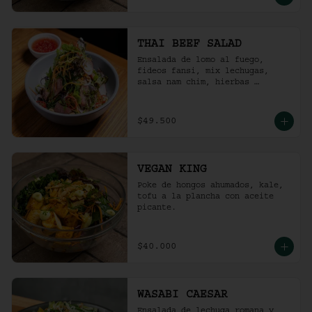
THAI BEEF SALAD
Ensalada de lomo al fuego, 
fideos fansi, mix lechugas, 
salsa nam chim, hierbas 
aromáticas, ají limo, cebolla 
ocañera, rábano fresco y maní 
tostado.
$49.500
VEGAN KING
Poke de hongos ahumados, kale, 
tofu a la plancha con aceite 
picante.
$40.000
WASABI CAESAR
Ensalada de lechuga romana y 