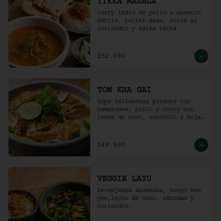
TIKKA MASALA
curry indio de pollo a nuestro 
estilo, butter naan, arroz al 
coriandro y salsa raita.
$52.000
TOM KHA GAI
Sopa Tailandesa picante con 
camarones, pollo y curry con 
leche de coco, zucchini y hojas 
de albahaca.
$49.500
VEGGIE LAYU
berenjenas ahumadas, hongo wan 
yee,leche de coco, cúrcuma y 
coriandro.