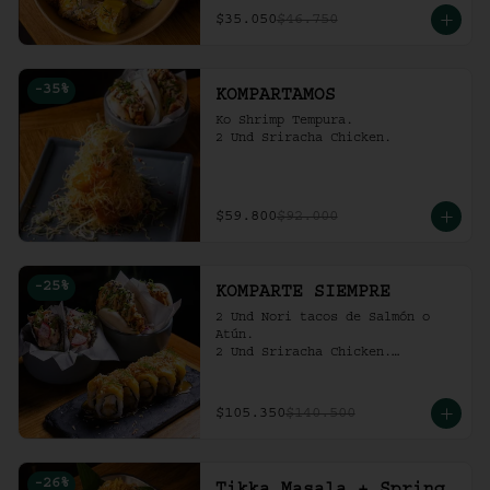
$35.050
$46.750
-
35
%
KOMPARTAMOS
Ko Shrimp Tempura.

2 Und Sriracha Chicken.
$59.800
$92.000
-
25
%
KOMPARTE SIEMPRE
2 Und Nori tacos de Salmón o 
Atún.

2 Und Sriracha Chicken.

 Mango Tropic.
$105.350
$140.500
-
26
%