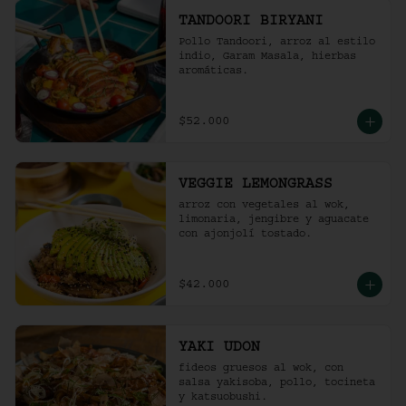
TANDOORI BIRYANI
Pollo Tandoori, arroz al estilo 
indio, Garam Masala, hierbas 
aromáticas.
$52.000
VEGGIE LEMONGRASS
arroz con vegetales al wok, 
limonaria, jengibre y aguacate 
con ajonjolí tostado.
$42.000
YAKI UDON
fideos gruesos al wok, con 
salsa yakisoba, pollo, tocineta 
y katsuobushi.