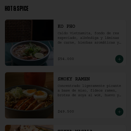
HOT & SPICE
KO PHO
Caldo Vietnamita, fondo de res 
especiado, albóndiga y láminas 
de carne, hierbas aromáticas y 
jalapeño.
$54.000
SMOKY RAMEN
Concentrado ligeramente picante 
a base de miso, fideos ramen, 
brotes de soya al wok, huevo y 
pollo ahumado.
$49.500