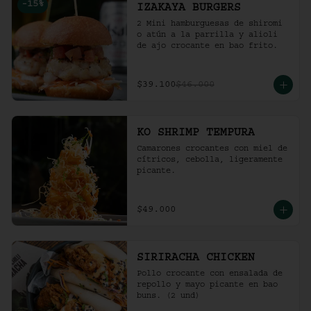
-
15
%
IZAKAYA BURGERS
2 Mini hamburguesas de shiromi 
o atún a la parrilla y alioli 
de ajo crocante en bao frito.
$39.100
$46.000
KO SHRIMP TEMPURA
Camarones crocantes con miel de 
cítricos, cebolla, ligeramente 
picante.
$49.000
SIRIRACHA CHICKEN
Pollo crocante con ensalada de 
repollo y mayo picante en bao 
buns. (2 und)