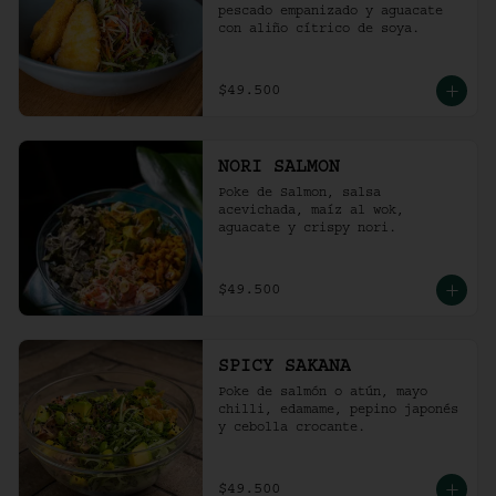
pescado empanizado y aguacate 
con aliño cítrico de soya.
$49.500
NORI SALMON
Poke de Salmon, salsa 
acevichada, maíz al wok, 
aguacate y crispy nori.
$49.500
SPICY SAKANA
Poke de salmón o atún, mayo 
chilli, edamame, pepino japonés 
y cebolla crocante.
$49.500