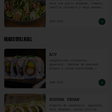
kale con pollo ahumado, tomate, 
cebolla crocante y mayo wasabi.
$49.500
HEADS WILL ROLL
ACV
Langostinos crocantes, 
aguacate, láminas de pescado 
blanco y salsa acevichada 
ligeramente picante. (10 
unidades)
$48.500
BUDDHA VEGAN
Kimpira de zanahoria, aguacate, 
kale ahumado, salsa cítrica 