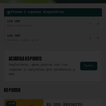
Tienes
2
cupones disponibles
15% OFF
Banco Falabella
15% OFF
Primera compra 2026
Acumula
Ko Points
Regístrate, gana puntos con tus
Únete
compras y canjealos por productos y
más
KO POWER
-
30
%
KO DUO FAVORITO