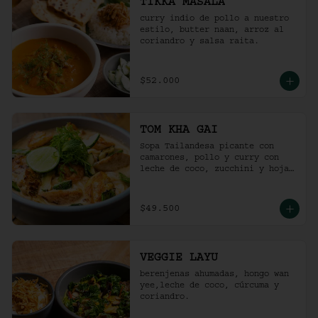
TIKKA MASALA
curry indio de pollo a nuestro 
estilo, butter naan, arroz al 
coriandro y salsa raita.
$52.000
TOM KHA GAI
Sopa Tailandesa picante con 
camarones, pollo y curry con 
leche de coco, zucchini y hojas 
de albahaca.
$49.500
VEGGIE LAYU
berenjenas ahumadas, hongo wan 
yee,leche de coco, cúrcuma y 
coriandro.