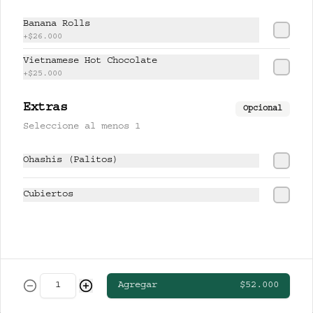
CERVEZAS
Banana Rolls
+
$26.000
Vietnamese Hot Chocolate
CLUB COLOMBIA RUBIA
+
$25.000
Extras
Opcional
Seleccione al menos 1
$13.000
Ohashis (Palitos)
STELLA ARTOIS
Cubiertos
$19.000
Agregar
$52.000