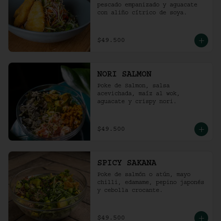
pescado empanizado y aguacate 
con aliño cítrico de soya.
$49.500
NORI SALMON
Poke de Salmon, salsa 
acevichada, maíz al wok, 
aguacate y crispy nori.
$49.500
SPICY SAKANA
Poke de salmón o atún, mayo 
chilli, edamame, pepino japonés 
y cebolla crocante.
$49.500