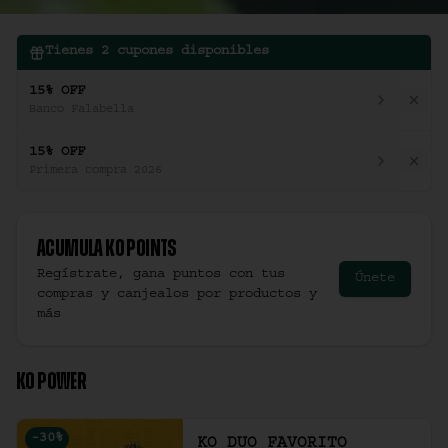
Tienes
2
cupones disponibles
15% OFF
Banco Falabella
15% OFF
Primera compra 2026
Acumula
Ko Points
Regístrate, gana puntos con tus
Únete
compras y canjealos por productos y
más
KO POWER
-
30
%
KO DUO FAVORITO