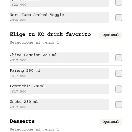
+
$22.000
$17.500
Nori Taco Smoked Veggie
+
$36.000
PISCO LEMONCHI 280 ml
Elige tu KO drink favorito
Opcional
Jugo de lychee y lemongrass 
Seleccione al menos 1
mezclado con pisco.
China Passion 280 ml
+
$17.500
$37.500
Farang 280 ml
+
$17.000
Lemonchii 280ml
UNSHU 280 ml
+
$17.500
té jazmín, mandarina y limón.
Unshu 280 ml
+
$17.000
$17.000
Desserts
Opcional
Seleccione al menos 1