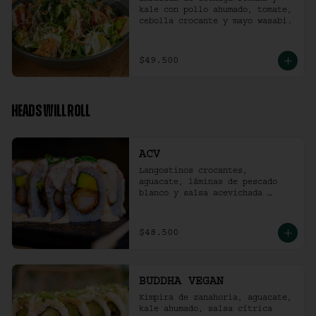
kale con pollo ahumado, tomate, 
cebolla crocante y mayo wasabi.
$49.500
HEADS WILL ROLL
ACV
Langostinos crocantes, 
aguacate, láminas de pescado 
blanco y salsa acevichada 
ligeramente picante. (10 
unidades)
$48.500
BUDDHA VEGAN
Kimpira de zanahoria, aguacate, 
kale ahumado, salsa cítrica 