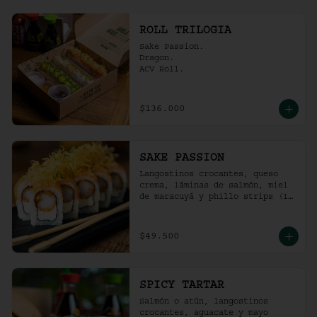
ROLL TRILOGIA
Sake Passion.

Dragon.

ACV Roll.
$136.000
SAKE PASSION
Langostinos crocantes, queso 
crema, láminas de salmón, miel 
de maracuyá y phillo strips (10 
Unidades)
$49.500
SPICY TARTAR
Salmón o atún, langostinos 
crocantes, aguacate y mayo  