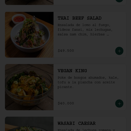
THAI BEEF SALAD
Ensalada de lomo al fuego, 
fideos fansi, mix lechugas, 
salsa nam chim, hierbas 
aromáticas, ají limo, cebolla 
ocañera, rábano fresco y maní 
tostado.
$49.500
VEGAN KING
Poke de hongos ahumados, kale, 
tofu a la plancha con aceite 
picante.
$40.000
WASABI CAESAR
Ensalada de lechuga romana y 