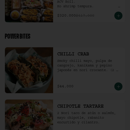
ACV Roll.  

Ko shrimp tempura.                                                  

4 Und Noritaco Chipotle 
$320.000
$417.000
Tartare.                                          

4 Und Noritaco Chilli Crab.                                                                                                                                  

2 Und Sriracha Chicken.
POWER BITES
CHILLI CRAB
Smoky chilli mayo, pulpa de 
cangrejo, kanikama y pepino 
japonés en nori crocante. (2 
und)
$44.000
CHIPOTLE TARTARE
2 Nori taco de atún o salmón, 
mayo chipotle, rabanito 
encurtido y cilantro.