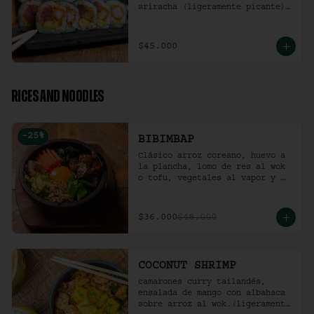
sriracha (ligeramente picante).
(10 Unidades)
$45.000
RICES AND NOODLES
-
25
%
BIBIMBAP
Clásico arroz coreano, huevo a 
la plancha, lomo de res al wok 
o tofu, vegetales al vapor y 
ají coreano.
$36.000
$48.000
COCONUT SHRIMP
camarones curry tailandés, 
ensalada de mango con albahaca 
sobre arroz al wok.(ligeramente 