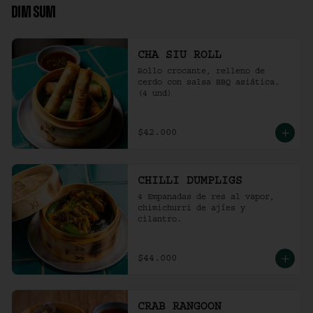
DIM SUM
CHA SIU ROLL
Rollo crocante, relleno de 
cerdo con salsa BBQ asiática. 
(4 und)
$42.000
CHILLI DUMPLIGS
4 Empanadas de res al vapor, 
chimichurri de ajíes y 
cilantro.
$44.000
CRAB RANGOON