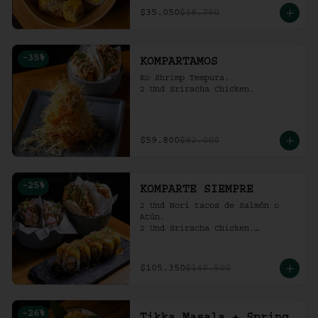
$35.050
$46.750
-
35
%
KOMPARTAMOS
Ko Shrimp Tempura.

2 Und Sriracha Chicken.
$59.800
$92.000
-
25
%
KOMPARTE SIEMPRE
2 Und Nori tacos de Salmón o 
Atún.

2 Und Sriracha Chicken.

 Mango Tropic.
$105.350
$140.500
-
26
%