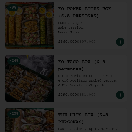
Ko Shrimp Tempura.

-
9
%
Gochujang Ribs.

KO POWER BITES BOX
(6-8 personas).
(6-8 PERSONAS)
Buddha Vegan.

Sake Passion.

Mango Tropic.

Spicy Tartar.

$360.000
$397.000
Dragon.

ACV Roll.

2 Und Noritaco Chipotle 
Tartare.

-
24
%
2 Und Noritaco Chilli Crab.

KO TACO BOX (6-8
2 Und Noritaco Smoked Veggie.

personas)
(6-8 personas).
6 Und Noritaco Chilli Crab.                                          

6 Und Noritaco Smoked veggie.                                                             

6 Und Noritaco Chipotle 
Tartare.
$290.000
$381.000
-
23
%
THE HITS BOX (6-8
PERSONAS)
Sake Passion / Spicy Tartar / 