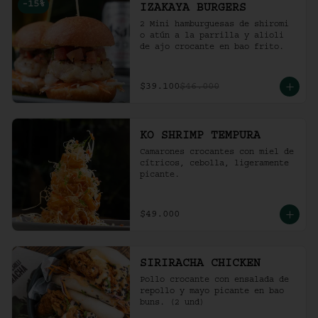
-
15
%
IZAKAYA BURGERS
2 Mini hamburguesas de shiromi 
o atún a la parrilla y alioli 
de ajo crocante en bao frito.
$39.100
$46.000
KO SHRIMP TEMPURA
Camarones crocantes con miel de 
cítricos, cebolla, ligeramente 
picante.
$49.000
SIRIRACHA CHICKEN
Pollo crocante con ensalada de 
repollo y mayo picante en bao 
buns. (2 und)