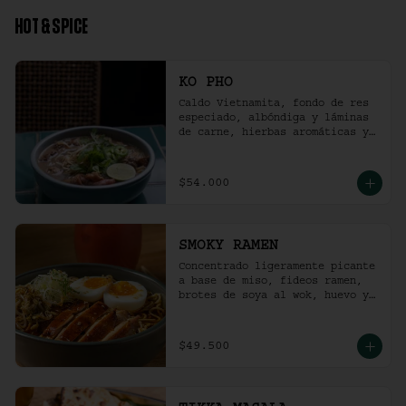
HOT & SPICE
KO PHO
Caldo Vietnamita, fondo de res 
especiado, albóndiga y láminas 
de carne, hierbas aromáticas y 
jalapeño.
$54.000
SMOKY RAMEN
Concentrado ligeramente picante 
a base de miso, fideos ramen, 
brotes de soya al wok, huevo y 
pollo ahumado.
$49.500