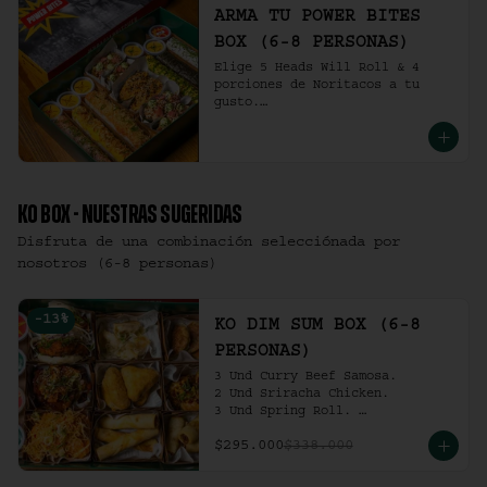
ARMA TU POWER BITES
BOX (6-8 PERSONAS)
Elige 5 Heads Will Roll & 4 
porciones de Noritacos a tu 
gusto.

(6-8 personas).
KO BOX - NUESTRAS SUGERIDAS
Disfruta de una combinación selecciónada por
nosotros (6-8 personas)
-
13
%
KO DIM SUM BOX (6-8
PERSONAS)
3 Und Curry Beef Samosa.

2 Und Sriracha Chicken.

3 Und Spring Roll. 

3 Und Chilli Dumpling.

$295.000
$338.000
3 Und Cha Siu Roll.

3 Und Crab Rangoon.

3 Und Hong Kong Dumplings.
