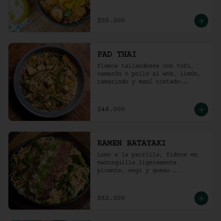
picante).
$55.000
PAD THAI
fideos tailandeses con tofu, 
camarón o pollo al wok, limón, 
tamarindo y maní tostado.
(ligeramente picante).
$48.000
RAMEN BATAYAKI
Lomo a la parrilla, fideos en 
mantequilla ligeramente 
picante, negi y queso 
parmesano.

(No lleva caldo).
$62.000