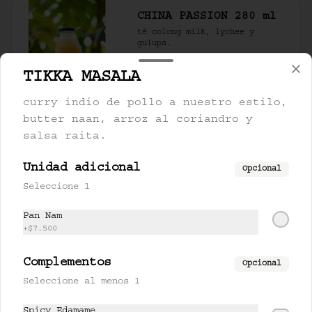
CHINA PASSION 280 ml
té oolong milk, lychee y 
gulupa.
TIKKA MASALA
$17.500
curry indio de pollo a nuestro estilo,
butter naan, arroz al coriandro y
salsa raita.
FARANG 280 ml
limonaria, piña y miel de 
Unidad adicional
cardamomo.
Opcional
Seleccione 1
Pan Nam
$17.000
+
$7.500
Complementos
Opcional
LEMONCHII 280 ml
Seleccione al menos 1
lychee, limón y lemongrass.
Spicy Edamame