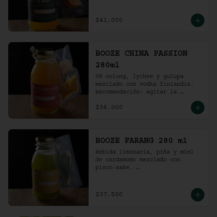
Recomendación: agitar la 
preparación y servir en vaso 
con hielo al gusto.
$41.000
BOOZE CHINA PASSION
280ml
Té oolong, lychee y gulupa 
mezclado con vodka finlandia. 

Recomendación: agitar la 
preparación y servir en vaso 
$36.000
con hielo al gusto.
BOOZE FARANG 280 ml
Bebida limonaria, piña y miel 
de cardamomo mezclado con 
pisco-sake. 

Recomendación: agitar la 
preparación y servir en vaso 
con hielo al gusto.
$37.500