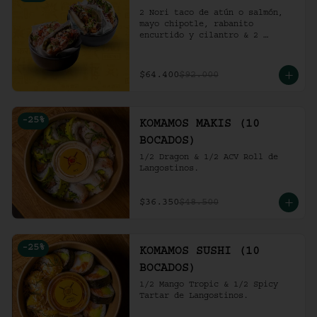
2 Nori taco de atún o salmón, 
mayo chipotle, rabanito 
encurtido y cilantro & 2 
Unidades de pollo crocante con 
ensalada de repollo y mayo 
picante en bao buns.
$64.400
$92.000
-
25
%
KOMAMOS MAKIS (10
BOCADOS)
1/2 Dragon & 1/2 ACV Roll de 
Langostinos.
$36.350
$48.500
-
25
%
KOMAMOS SUSHI (10
BOCADOS)
1/2 Mango Tropic & 1/2 Spicy 
Tartar de Langostinos.