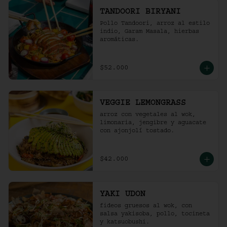
TANDOORI BIRYANI
Pollo Tandoori, arroz al estilo 
indio, Garam Masala, hierbas 
aromáticas.
$52.000
VEGGIE LEMONGRASS
arroz con vegetales al wok, 
limonaria, jengibre y aguacate 
con ajonjolí tostado.
$42.000
YAKI UDON
fideos gruesos al wok, con 
salsa yakisoba, pollo, tocineta 
y katsuobushi.