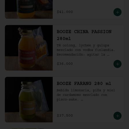
Recomendación: agitar la 
preparación y servir en vaso 
con hielo al gusto.
$41.000
BOOZE CHINA PASSION
280ml
Té oolong, lychee y gulupa 
mezclado con vodka finlandia. 

Recomendación: agitar la 
preparación y servir en vaso 
$36.000
con hielo al gusto.
BOOZE FARANG 280 ml
Bebida limonaria, piña y miel 
de cardamomo mezclado con 
pisco-sake. 

Recomendación: agitar la 
preparación y servir en vaso 
con hielo al gusto.
$37.500