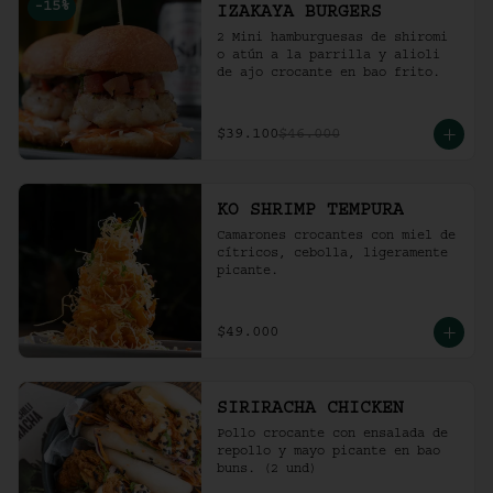
-
15
%
IZAKAYA BURGERS
2 Mini hamburguesas de shiromi 
o atún a la parrilla y alioli 
de ajo crocante en bao frito.
$39.100
$46.000
KO SHRIMP TEMPURA
Camarones crocantes con miel de 
cítricos, cebolla, ligeramente 
picante.
$49.000
SIRIRACHA CHICKEN
Pollo crocante con ensalada de 
repollo y mayo picante en bao 
buns. (2 und)