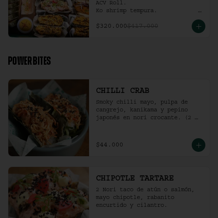
ACV Roll.  

Ko shrimp tempura.                                                  

4 Und Noritaco Chipotle 
$320.000
$417.000
Tartare.                                          

4 Und Noritaco Chilli Crab.                                                                                                                                  

2 Und Sriracha Chicken.
POWER BITES
CHILLI CRAB
Smoky chilli mayo, pulpa de 
cangrejo, kanikama y pepino 
japonés en nori crocante. (2 
und)
$44.000
CHIPOTLE TARTARE
2 Nori taco de atún o salmón, 
mayo chipotle, rabanito 
encurtido y cilantro.