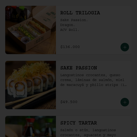
ROLL TRILOGIA
Sake Passion.

Dragon.

ACV Roll.
$136.000
SAKE PASSION
Langostinos crocantes, queso 
crema, láminas de salmón, miel 
de maracuyá y phillo strips (10 
Unidades)
$49.500
SPICY TARTAR
Salmón o atún, langostinos 
crocantes, aguacate y mayo  