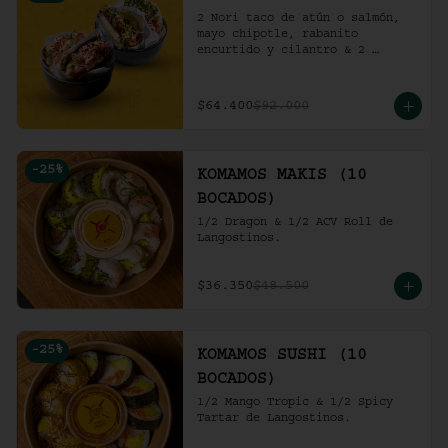
2 Nori taco de atún o salmón, 
mayo chipotle, rabanito 
encurtido y cilantro & 2 
Unidades de pollo crocante con 
ensalada de repollo y mayo 
picante en bao buns.
$64.400
$92.000
-
25
%
KOMAMOS MAKIS (10
BOCADOS)
1/2 Dragon & 1/2 ACV Roll de 
Langostinos.
$36.350
$48.500
-
25
%
KOMAMOS SUSHI (10
BOCADOS)
1/2 Mango Tropic & 1/2 Spicy 
Tartar de Langostinos.