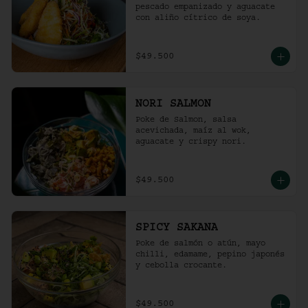
pescado empanizado y aguacate 
con aliño cítrico de soya.
$49.500
NORI SALMON
Poke de Salmon, salsa 
acevichada, maíz al wok, 
aguacate y crispy nori.
$49.500
SPICY SAKANA
Poke de salmón o atún, mayo 
chilli, edamame, pepino japonés 
y cebolla crocante.
$49.500