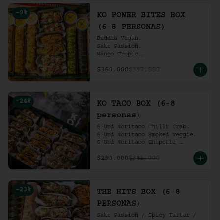
Ko Shrimp Tempura.

-
9
%
Gochujang Ribs.

KO POWER BITES BOX
(6-8 personas).
(6-8 PERSONAS)
Buddha Vegan.

Sake Passion.

Mango Tropic.

Spicy Tartar.

$360.000
$397.000
Dragon.

ACV Roll.

2 Und Noritaco Chipotle 
Tartare.

-
24
%
2 Und Noritaco Chilli Crab.

KO TACO BOX (6-8
2 Und Noritaco Smoked Veggie.

personas)
(6-8 personas).
6 Und Noritaco Chilli Crab.                                          

6 Und Noritaco Smoked veggie.                                                             

6 Und Noritaco Chipotle 
Tartare.
$290.000
$381.000
-
23
%
THE HITS BOX (6-8
PERSONAS)
Sake Passion / Spicy Tartar / 