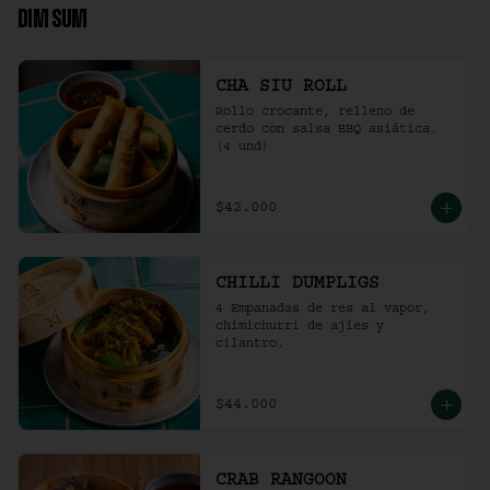
DIM SUM
CHA SIU ROLL
Rollo crocante, relleno de 
cerdo con salsa BBQ asiática. 
(4 und)
$42.000
CHILLI DUMPLIGS
4 Empanadas de res al vapor, 
chimichurri de ajíes y 
cilantro.
$44.000
CRAB RANGOON