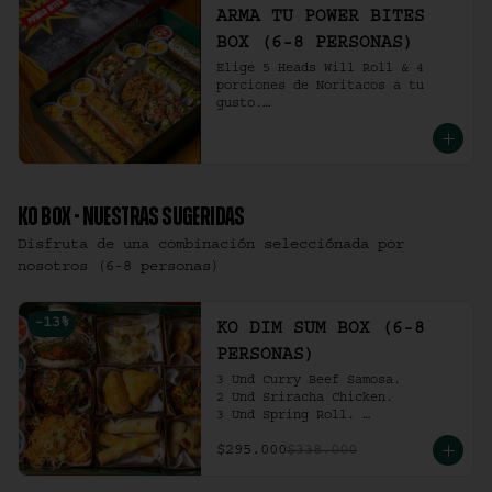
ARMA TU POWER BITES
BOX (6-8 PERSONAS)
Elige 5 Heads Will Roll & 4 
porciones de Noritacos a tu 
gusto.

(6-8 personas).
KO BOX - NUESTRAS SUGERIDAS
Disfruta de una combinación selecciónada por
nosotros (6-8 personas)
-
13
%
KO DIM SUM BOX (6-8
PERSONAS)
3 Und Curry Beef Samosa.

2 Und Sriracha Chicken.

3 Und Spring Roll. 

3 Und Chilli Dumpling.

$295.000
$338.000
3 Und Cha Siu Roll.

3 Und Crab Rangoon.

3 Und Hong Kong Dumplings.
