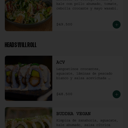
kale con pollo ahumado, tomate, 
cebolla crocante y mayo wasabi.
$49.500
HEADS WILL ROLL
ACV
Langostinos crocantes, 
aguacate, láminas de pescado 
blanco y salsa acevichada 
ligeramente picante. (10 
unidades)
$48.500
BUDDHA VEGAN
Kimpira de zanahoria, aguacate, 
kale ahumado, salsa cítrica 