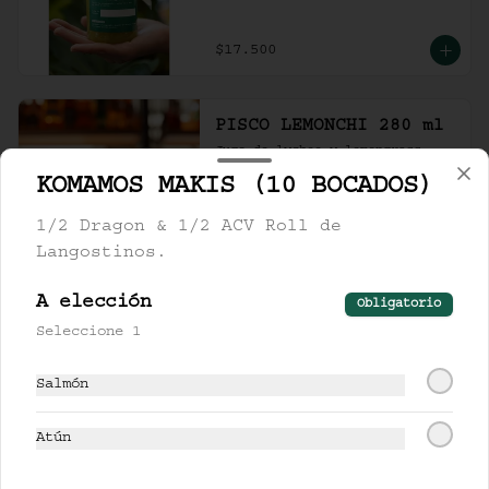
$17.500
PISCO LEMONCHI 280 ml
Jugo de lychee y lemongrass 
mezclado con pisco.
KOMAMOS MAKIS (10 BOCADOS)
1/2 Dragon & 1/2 ACV Roll de
$37.500
Langostinos.
A elección
Obligatorio
UNSHU 280 ml
Seleccione 1
té jazmín, mandarina y limón.
Salmón
Atún
$17.000