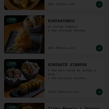
$35.050
$46.750
-
35
%
KOMPARTAMOS
Ko Shrimp Tempura.

2 Und Sriracha Chicken.
$59.800
$92.000
-
25
%
KOMPARTE SIEMPRE
2 Und Nori tacos de Salmón o 
Atún.

2 Und Sriracha Chicken.

 Mango Tropic.
$105.350
$140.500
-
26
%