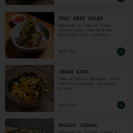
THAI BEEF SALAD
Ensalada de lomo al fuego, 
fideos fansi, mix lechugas, 
salsa nam chim, hierbas 
aromáticas, ají limo, cebolla 
ocañera, rábano fresco y maní 
tostado.
$49.500
VEGAN KING
Poke de hongos ahumados, kale, 
tofu a la plancha con aceite 
picante.
$40.000
WASABI CAESAR
Ensalada de lechuga romana y 