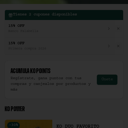
Tienes
2
cupones disponibles
15% OFF
Banco Falabella
15% OFF
Primera compra 2026
Acumula
Ko Points
Regístrate, gana puntos con tus
Únete
compras y canjealos por productos y
más
KO POWER
-
30
%
KO DUO FAVORITO