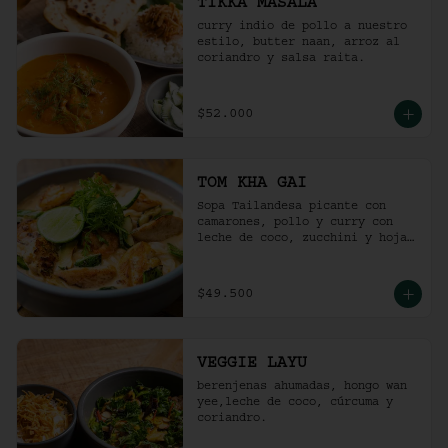
TIKKA MASALA
curry indio de pollo a nuestro 
estilo, butter naan, arroz al 
coriandro y salsa raita.
$52.000
TOM KHA GAI
Sopa Tailandesa picante con 
camarones, pollo y curry con 
leche de coco, zucchini y hojas 
de albahaca.
$49.500
VEGGIE LAYU
berenjenas ahumadas, hongo wan 
yee,leche de coco, cúrcuma y 
coriandro.