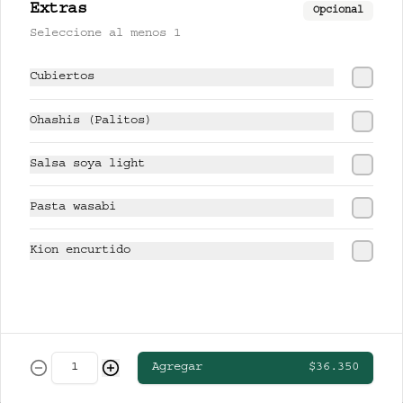
Extras
Opcional
CERVEZAS
Seleccione al menos 1
Cubiertos
CLUB COLOMBIA RUBIA
Ohashis (Palitos)
Salsa soya light
$13.000
Pasta wasabi
STELLA ARTOIS
Kion encurtido
$19.000
Agregar
$36.350