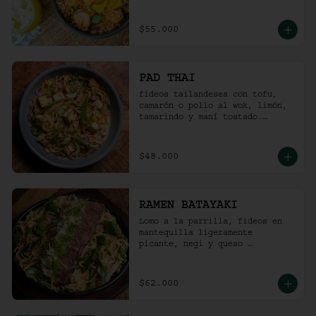
picante).
$55.000
PAD THAI
fideos tailandeses con tofu, 
camarón o pollo al wok, limón, 
tamarindo y maní tostado.
(ligeramente picante).
$48.000
RAMEN BATAYAKI
Lomo a la parrilla, fideos en 
mantequilla ligeramente 
picante, negi y queso 
parmesano.

(No lleva caldo).
$62.000