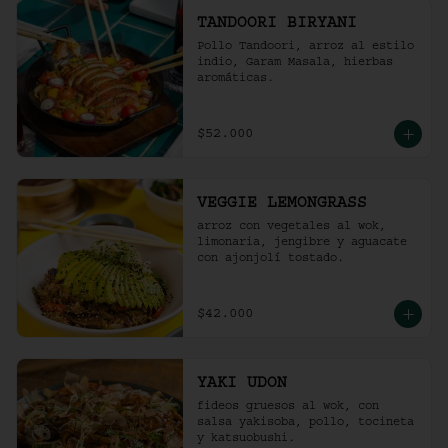
TANDOORI BIRYANI
Pollo Tandoori, arroz al estilo 
indio, Garam Masala, hierbas 
aromáticas.
$52.000
VEGGIE LEMONGRASS
arroz con vegetales al wok, 
limonaria, jengibre y aguacate 
con ajonjolí tostado.
$42.000
YAKI UDON
fideos gruesos al wok, con 
salsa yakisoba, pollo, tocineta 
y katsuobushi.