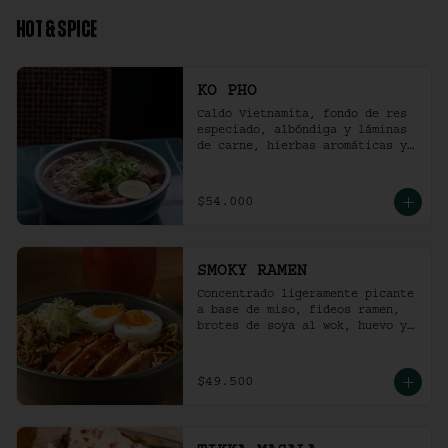
HOT & SPICE
KO PHO
Caldo Vietnamita, fondo de res 
especiado, albóndiga y láminas 
de carne, hierbas aromáticas y 
jalapeño.
$54.000
SMOKY RAMEN
Concentrado ligeramente picante 
a base de miso, fideos ramen, 
brotes de soya al wok, huevo y 
pollo ahumado.
$49.500