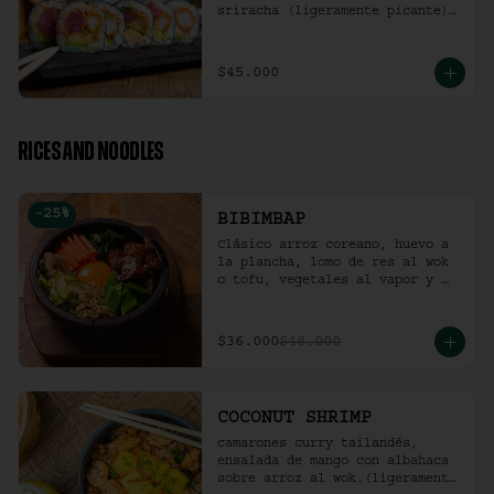
sriracha (ligeramente picante).
(10 Unidades)
$45.000
RICES AND NOODLES
-
25
%
BIBIMBAP
Clásico arroz coreano, huevo a 
la plancha, lomo de res al wok 
o tofu, vegetales al vapor y 
ají coreano.
$36.000
$48.000
COCONUT SHRIMP
camarones curry tailandés, 
ensalada de mango con albahaca 
sobre arroz al wok.(ligeramente 