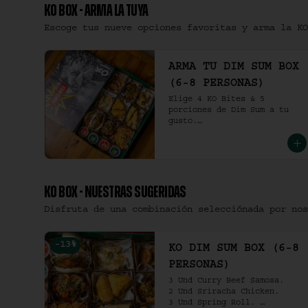
KO BOX - ARMA LA TUYA
Escoge tus nueve opciones favoritas y arma la KO
ARMA TU DIM SUM BOX
(6-8 PERSONAS)
Elige 4 KO Bites & 5 
porciones de Dim Sum a tu 
gusto.

(6-8 personas).
KO BOX - NUESTRAS SUGERIDAS
Disfruta de una combinación selecciónada por nos
-
13
%
KO DIM SUM BOX (6-8
PERSONAS)
3 Und Curry Beef Samosa.

2 Und Sriracha Chicken.

3 Und Spring Roll. 
