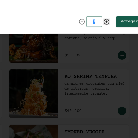
$47.000
GOCHUJANG RIBS
Agregar
Costillas de cerdo 
glaseadas, kimchi, salsa BBQ 
coreana, ajonjolí y negi.
$58.500
KO SHRIMP TEMPURA
Camarones crocantes con miel 
de cítricos, cebolla, 
ligeramente picante.
$49.000
SMOKED VEGGIE