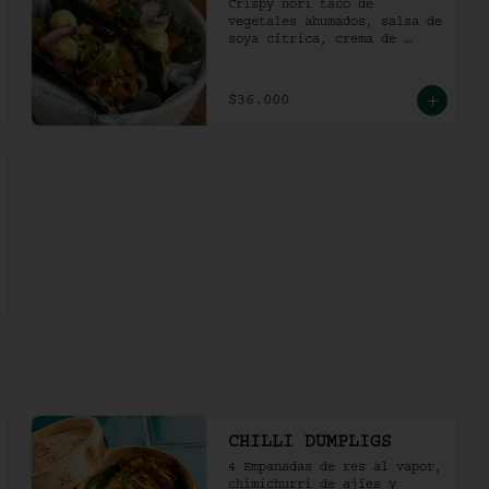
Crispy nori taco de 
vegetales ahumados, salsa de 
soya cítrica, crema de 
aguacate y shari. (2 und)
$36.000
CHILLI DUMPLIGS
4 Empanadas de res al vapor, 
chimichurri de ajíes y 