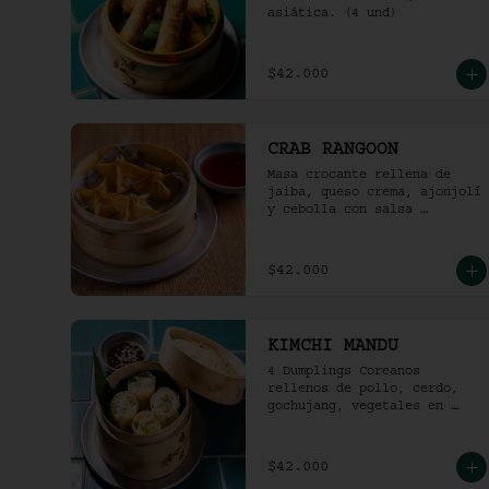
asiática. (4 und)
$42.000
CRAB RANGOON
Masa crocante rellena de 
jaiba, queso crema, ajonjolí 
y cebolla con salsa 
agridulce. (4und)
$42.000
KIMCHI MANDU
4 Dumplings Coreanos 
rellenos de pollo, cerdo, 
gochujang, vegetales en 
salsa soya y vinagre de 
arroz.
$42.000