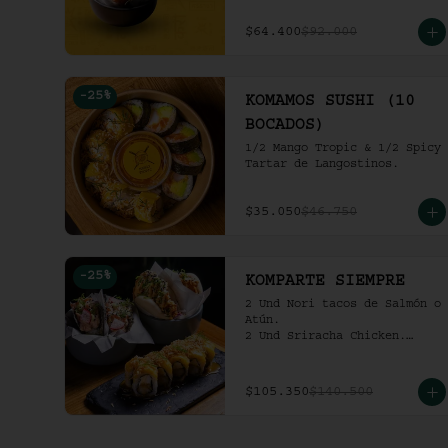
pollo crocante con ensalada 
de repollo y mayo picante en 
$64.400
$92.000
bao buns.
-
25
%
KOMAMOS SUSHI (10
BOCADOS)
1/2 Mango Tropic & 1/2 Spicy 
Tartar de Langostinos.
$35.050
$46.750
-
25
%
KOMPARTE SIEMPRE
2 Und Nori tacos de Salmón o 
Atún.

2 Und Sriracha Chicken.

 Mango Tropic.
$105.350
$140.500