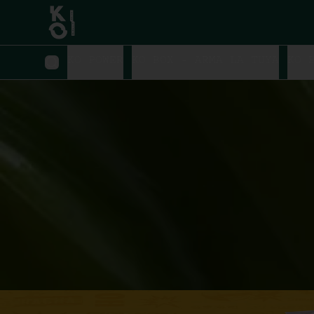
KO POWER
KO BOX - ARMA LA TUYA
KO 