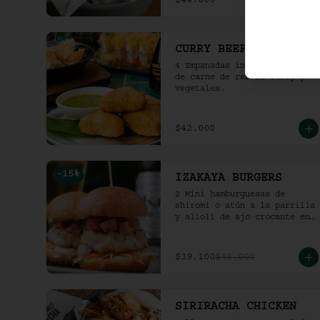
$44.000
CURRY BEEF SAMOSA
4 Empanadas indias rellenas 
de carne de res al curry y 
vegetales.
$42.000
-
15
%
IZAKAYA BURGERS
2 Mini hamburguesas de 
shiromi o atún a la parrilla 
y alioli de ajo crocante en 
bao frito.
$39.100
$46.000
SIRIRACHA CHICKEN