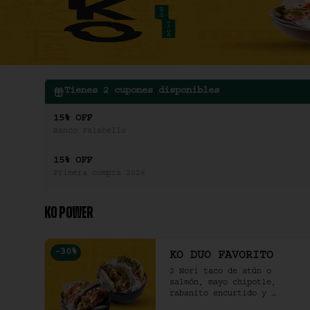
Tienes
2
cupones disponibles
15% OFF
Banco Falabella
15% OFF
Primera compra 2026
KO POWER
-
30
%
KO DUO FAVORITO
2 Nori taco de atún o 
salmón, mayo chipotle, 
rabanito encurtido y 
cilantro & 2 Unidades de 