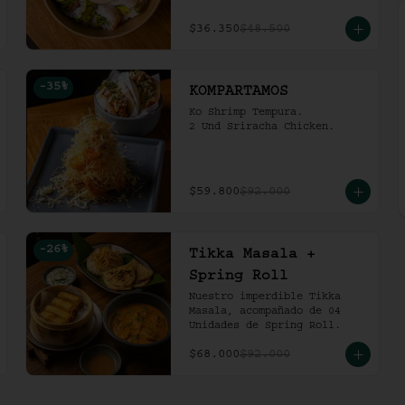
$36.350
$48.500
-
35
%
KOMPARTAMOS
Ko Shrimp Tempura.

2 Und Sriracha Chicken.
$59.800
$92.000
-
26
%
Tikka Masala +
Spring Roll
Nuestro imperdible Tikka 
Masala, acompañado de 04 
Unidades de Spring Roll.
$68.000
$92.000