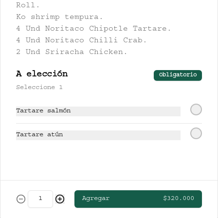
CLUB COLOMBIA RUBIA
Roll.
Ko shrimp tempura.
4 Und Noritaco Chipotle Tartare.
4 Und Noritaco Chilli Crab.
2 Und Sriracha Chicken.
$13.000
A elección
Obligatorio
Seleccione 1
STELLA ARTOIS
Tartare salmón
Tartare atún
$19.000
TSINGTAO
Agregar
$320.000