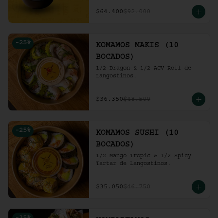
ensalada de repollo y mayo 
picante en bao buns.
$64.400
$92.000
-
25
%
KOMAMOS MAKIS (10
BOCADOS)
1/2 Dragon & 1/2 ACV Roll de 
Langostinos.
$36.350
$48.500
-
25
%
KOMAMOS SUSHI (10
BOCADOS)
1/2 Mango Tropic & 1/2 Spicy 
Tartar de Langostinos.
$35.050
$46.750