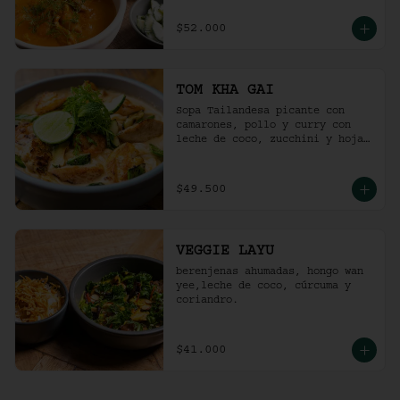
$52.000
TOM KHA GAI
Sopa Tailandesa picante con 
camarones, pollo y curry con 
leche de coco, zucchini y hojas 
de albahaca.
$49.500
VEGGIE LAYU
berenjenas ahumadas, hongo wan 
yee,leche de coco, cúrcuma y 
coriandro.
$41.000