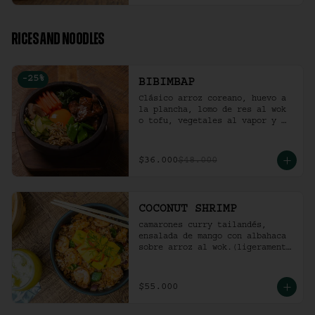
RICES AND NOODLES
-
25
%
BIBIMBAP
Clásico arroz coreano, huevo a 
la plancha, lomo de res al wok 
o tofu, vegetales al vapor y 
ají coreano.
$36.000
$48.000
COCONUT SHRIMP
camarones curry tailandés, 
ensalada de mango con albahaca 
sobre arroz al wok.(ligeramente 
picante).
$55.000