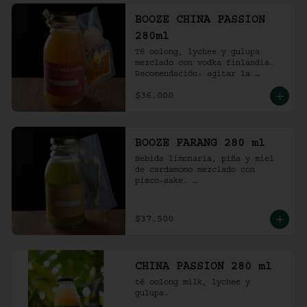
BOOZE CHINA PASSION
280ml
Té oolong, lychee y gulupa 
mezclado con vodka finlandia. 

Recomendación: agitar la 
preparación y servir en vaso 
$36.000
con hielo al gusto.
BOOZE FARANG 280 ml
Bebida limonaria, piña y miel 
de cardamomo mezclado con 
pisco-sake. 

Recomendación: agitar la 
preparación y servir en vaso 
con hielo al gusto.
$37.500
CHINA PASSION 280 ml
té oolong milk, lychee y 
gulupa.