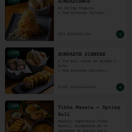
-
35
%
KOMPARTAMOS
Ko Shrimp Tempura.

2 Und Sriracha Chicken.
$59.800
$92.000
-
25
%
KOMPARTE SIEMPRE
2 Und Nori tacos de Salmón o 
Atún.

2 Und Sriracha Chicken.

 Mango Tropic.
$105.350
$140.500
-
26
%
Tikka Masala + Spring
Roll
Nuestro imperdible Tikka 
Masala, acompañado de 04 
Unidades de Spring Roll.