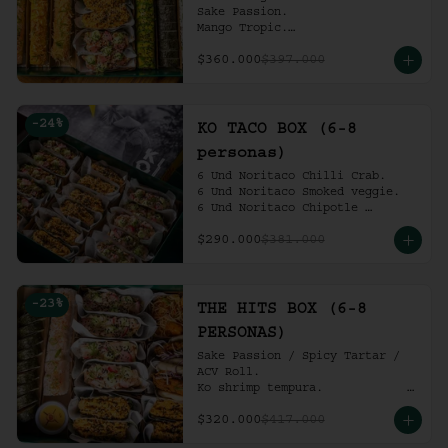
Sake Passion.

Mango Tropic.

Spicy Tartar.

$360.000
$397.000
Dragon.

ACV Roll.

2 Und Noritaco Chipotle 
Tartare.

-
24
%
2 Und Noritaco Chilli Crab.

KO TACO BOX (6-8
2 Und Noritaco Smoked Veggie.

personas)
(6-8 personas).
6 Und Noritaco Chilli Crab.                                          

6 Und Noritaco Smoked veggie.                                                             

6 Und Noritaco Chipotle 
Tartare.
$290.000
$381.000
-
23
%
THE HITS BOX (6-8
PERSONAS)
Sake Passion / Spicy Tartar / 
ACV Roll.  

Ko shrimp tempura.                                                  

4 Und Noritaco Chipotle 
$320.000
$417.000
Tartare.                                          

4 Und Noritaco Chilli Crab.                                                                                                                                  
