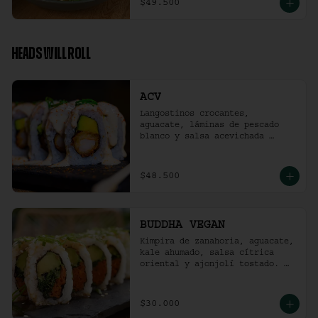
$49.500
HEADS WILL ROLL
ACV
Langostinos crocantes, 
aguacate, láminas de pescado 
blanco y salsa acevichada 
ligeramente picante. (10 
unidades)
$48.500
BUDDHA VEGAN
Kimpira de zanahoria, aguacate, 
kale ahumado, salsa cítrica 
oriental y ajonjolí tostado. 
(10 unidades)
$30.000