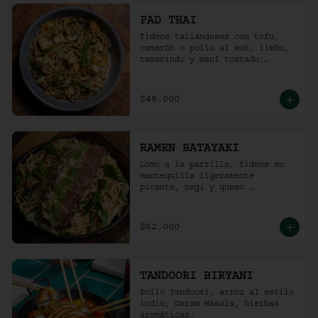
PAD THAI
fideos tailandeses con tofu, 
camarón o pollo al wok, limón, 
tamarindo y maní tostado.
(ligeramente picante).
$48.000
RAMEN BATAYAKI
Lomo a la parrilla, fideos en 
mantequilla ligeramente 
picante, negi y queso 
parmesano.

(No lleva caldo).
$62.000
TANDOORI BIRYANI
Pollo Tandoori, arroz al estilo 
indio, Garam Masala, hierbas 
aromáticas.