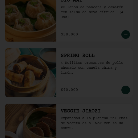
SIU MAI
Rellenos de panceta y camarón 
con salsa de soya cítrica. (4 
und)
$38.000
SPRING ROLL
4 Rollitos crocantes de pollo 
ahumado con canela china y 
limón.
$40.000
VEGGIE JIAOZI
Empanadas a la plancha rellenas 
de vegetales al wok con salsa 
ponzu.