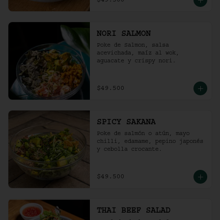
$49.500
NORI SALMON
Poke de Salmon, salsa 
acevichada, maíz al wok, 
aguacate y crispy nori.
$49.500
SPICY SAKANA
Poke de salmón o atún, mayo 
chilli, edamame, pepino japonés 
y cebolla crocante.
$49.500
THAI BEEF SALAD