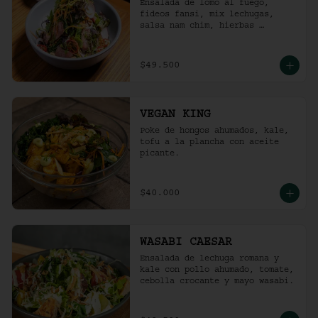
Ensalada de lomo al fuego, 
fideos fansi, mix lechugas, 
salsa nam chim, hierbas 
aromáticas, ají limo, cebolla 
ocañera, rábano fresco y maní 
tostado.
$49.500
VEGAN KING
Poke de hongos ahumados, kale, 
tofu a la plancha con aceite 
picante.
$40.000
WASABI CAESAR
Ensalada de lechuga romana y 
kale con pollo ahumado, tomate, 
cebolla crocante y mayo wasabi.