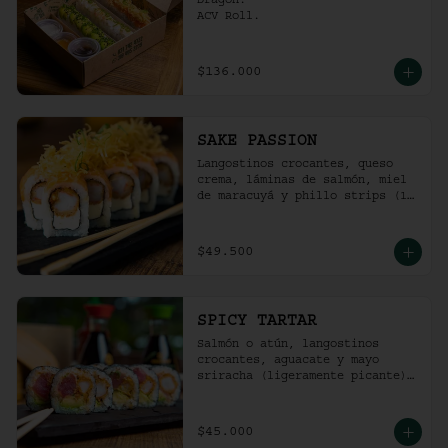
Dragon.

ACV Roll.
$136.000
SAKE PASSION
Langostinos crocantes, queso 
crema, láminas de salmón, miel 
de maracuyá y phillo strips (10 
Unidades)
$49.500
SPICY TARTAR
Salmón o atún, langostinos 
crocantes, aguacate y mayo  
sriracha (ligeramente picante).
(10 Unidades)
$45.000