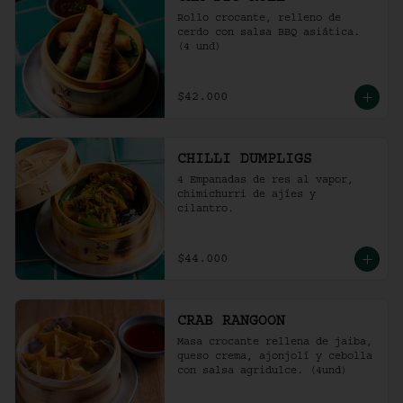
Rollo crocante, relleno de 
cerdo con salsa BBQ asiática. 
(4 und)
$42.000
CHILLI DUMPLIGS
4 Empanadas de res al vapor, 
chimichurri de ajíes y 
cilantro.
$44.000
CRAB RANGOON
Masa crocante rellena de jaiba, 
queso crema, ajonjolí y cebolla 
con salsa agridulce. (4und)