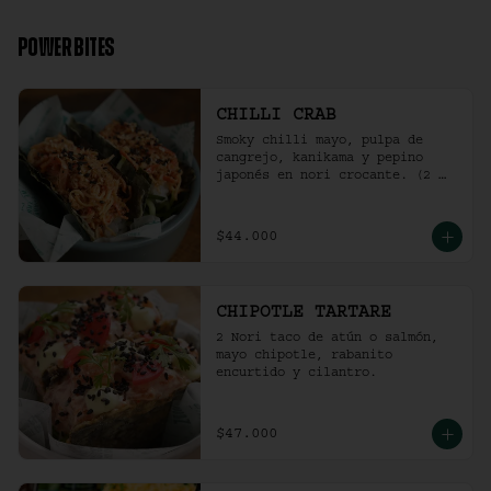
2 Und Sriracha Chicken.
POWER BITES
CHILLI CRAB
Smoky chilli mayo, pulpa de 
cangrejo, kanikama y pepino 
japonés en nori crocante. (2 
und)
$44.000
CHIPOTLE TARTARE
2 Nori taco de atún o salmón, 
mayo chipotle, rabanito 
encurtido y cilantro.
$47.000