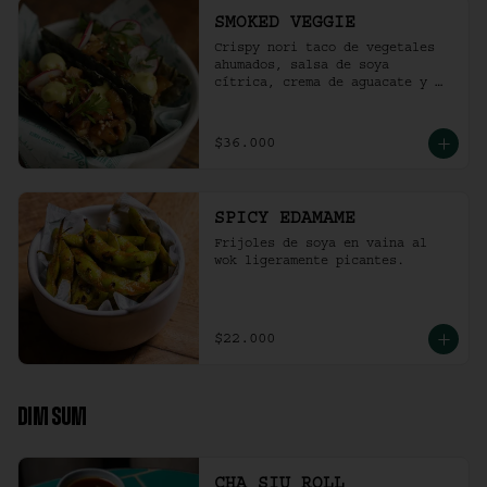
SMOKED VEGGIE
Crispy nori taco de vegetales 
ahumados, salsa de soya 
cítrica, crema de aguacate y 
shari. (2 und)
$36.000
SPICY EDAMAME
Frijoles de soya en vaina al 
wok ligeramente picantes.
$22.000
DIM SUM
CHA SIU ROLL