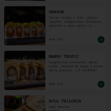
DRAGON
Tartar salmón o atún, pepino 
japonés, langostinos crocantes, 
aguacate y mayo spicy (10 
unidades).
$48.500
MANGO TROPIC
Langostinos crocantes, queso 
crema, láminas de mango y salsa 
spicy passion. (10 Unidades)
$48.500
ROLL TRILOGIA
Sake Passion.
