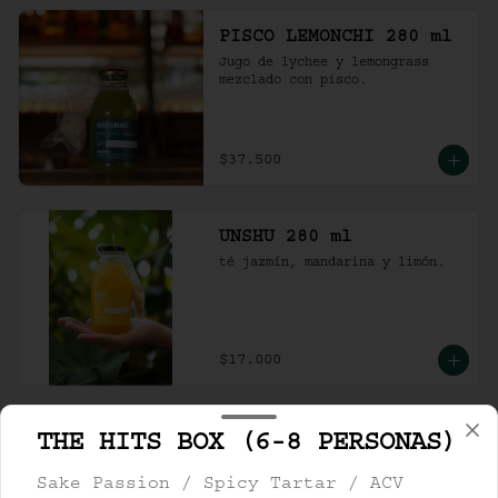
PISCO LEMONCHI 280 ml
Jugo de lychee y lemongrass 
mezclado con pisco.
$37.500
UNSHU 280 ml
té jazmín, mandarina y limón.
$17.000
CERVEZAS
THE HITS BOX (6-8 PERSONAS)
Sake Passion / Spicy Tartar / ACV