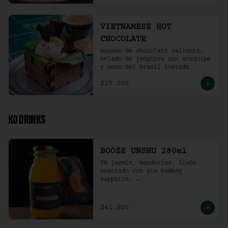
VIETNAMESE HOT
CHOCOLATE
mousse de chocolate caliente, 
helado de jengibre con arequipe 
y nuez del brasil tostada.
$25.000
KO DRINKS
BOOZE UNSHU 280ml
Té jazmín, mandarina, limón 
mezclado con gin bombay 
sapphire. 

Recomendación: agitar la 
preparación y servir en vaso 
con hielo al gusto.
$41.000