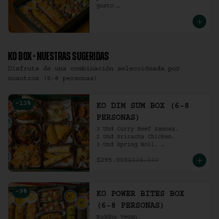
gusto.

(6-8 personas).
KO BOX - NUESTRAS SUGERIDAS
Disfruta de una combinación selecciónada por
nosotros (6-8 personas)
-
13
%
KO DIM SUM BOX (6-8
PERSONAS)
3 Und Curry Beef Samosa.

2 Und Sriracha Chicken.

3 Und Spring Roll. 

3 Und Chilli Dumpling.

$295.000
$338.000
3 Und Cha Siu Roll.

3 Und Crab Rangoon.

3 Und Hong Kong Dumplings.

Ko Shrimp Tempura.

-
9
%
Gochujang Ribs.

KO POWER BITES BOX
(6-8 personas).
(6-8 PERSONAS)
Buddha Vegan.
