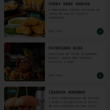
CURRY BEEF SAMOSA
4 Empanadas indias rellenas de 
carne de res al curry y 
vegetales.
$42.000
GOCHUJANG RIBS
Costillas de cerdo glaseadas, 
kimchi, salsa BBQ coreana, 
ajonjolí y negi.
$58.500
-
15
%
IZAKAYA BURGERS
2 Mini hamburguesas de shiromi 
o atún a la parrilla y alioli 
de ajo crocante en bao frito.