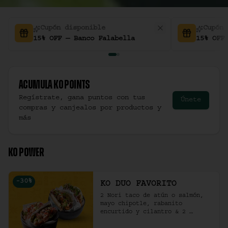
Cupón disponible
Cupón 
15% OFF — Banco Falabella
15% OFF
Acumula
Ko Points
Regístrate, gana puntos con tus
Únete
compras y canjealos por productos y
más
KO POWER
-
30
%
KO DUO FAVORITO
2 Nori taco de atún o salmón, 
mayo chipotle, rabanito 
encurtido y cilantro & 2 
Unidades de pollo crocante con 