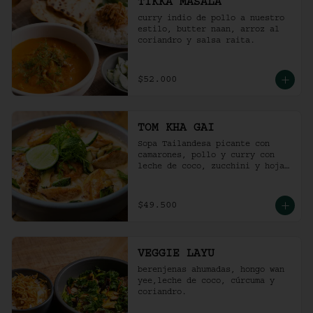
TIKKA MASALA
curry indio de pollo a nuestro 
estilo, butter naan, arroz al 
coriandro y salsa raita.
$52.000
TOM KHA GAI
Sopa Tailandesa picante con 
camarones, pollo y curry con 
leche de coco, zucchini y hojas 
de albahaca.
$49.500
VEGGIE LAYU
berenjenas ahumadas, hongo wan 
yee,leche de coco, cúrcuma y 
coriandro.