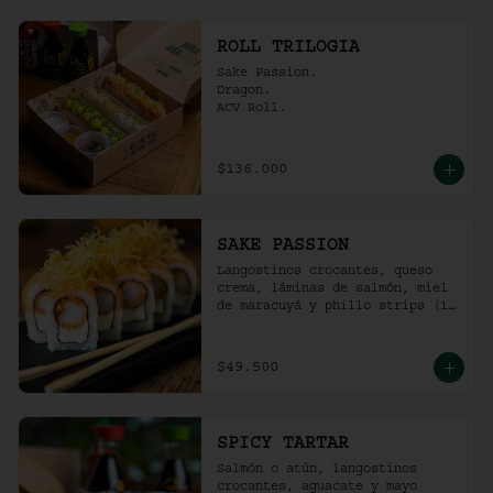
ROLL TRILOGIA
Sake Passion.

Dragon.

ACV Roll.
$136.000
SAKE PASSION
Langostinos crocantes, queso 
crema, láminas de salmón, miel 
de maracuyá y phillo strips (10 
Unidades)
$49.500
SPICY TARTAR
Salmón o atún, langostinos 
crocantes, aguacate y mayo  