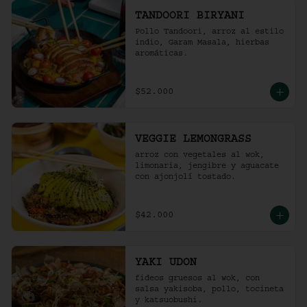
TANDOORI BIRYANI
Pollo Tandoori, arroz al estilo 
indio, Garam Masala, hierbas 
aromáticas.
$52.000
VEGGIE LEMONGRASS
arroz con vegetales al wok, 
limonaria, jengibre y aguacate 
con ajonjolí tostado.
$42.000
YAKI UDON
fideos gruesos al wok, con 
salsa yakisoba, pollo, tocineta 
y katsuobushi.