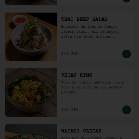
THAI BEEF SALAD
Ensalada de lomo al fuego, 
fideos fansi, mix lechugas, 
salsa nam chim, hierbas 
aromáticas, ají limo, cebolla 
ocañera, rábano fresco y maní 
tostado.
$49.500
VEGAN KING
Poke de hongos ahumados, kale, 
tofu a la plancha con aceite 
picante.
$40.000
WASABI CAESAR
Ensalada de lechuga romana y 