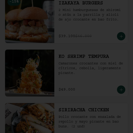
-
15
%
IZAKAYA BURGERS
2 Mini hamburguesas de shiromi 
o atún a la parrilla y alioli 
de ajo crocante en bao frito.
$39.100
$46.000
KO SHRIMP TEMPURA
Camarones crocantes con miel de 
cítricos, cebolla, ligeramente 
picante.
$49.000
SIRIRACHA CHICKEN
Pollo crocante con ensalada de 
repollo y mayo picante en bao 
buns. (2 und)