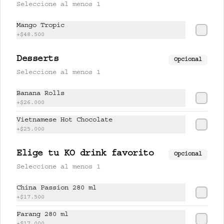
Seleccione al menos 1
$17.500
Mango Tropic
+
$48.500
PISCO LEMONCHI 280 ml
Desserts
Opcional
Jugo de lychee y lemongrass 
Seleccione al menos 1
mezclado con pisco.
Banana Rolls
+
$26.000
$37.500
Vietnamese Hot Chocolate
+
$25.000
UNSHU 280 ml
Elige tu KO drink favorito
Opcional
té jazmín, mandarina y limón.
Seleccione al menos 1
China Passion 280 ml
+
$17.500
$17.000
Farang 280 ml