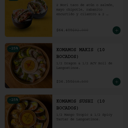
2 Nori taco de atún o salmón, 
mayo chipotle, rabanito 
encurtido y cilantro & 2 
Unidades de pollo crocante con 
ensalada de repollo y mayo 
picante en bao buns.
$64.400
$92.000
-
25
%
KOMAMOS MAKIS (10
BOCADOS)
1/2 Dragon & 1/2 ACV Roll de 
Langostinos.
$36.350
$48.500
-
25
%
KOMAMOS SUSHI (10
BOCADOS)
1/2 Mango Tropic & 1/2 Spicy 
Tartar de Langostinos.