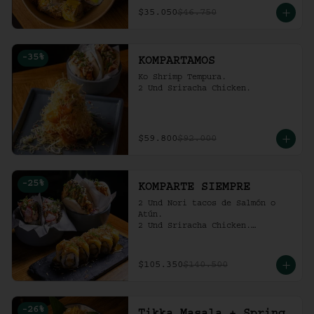
$35.050
$46.750
-
35
%
KOMPARTAMOS
Ko Shrimp Tempura.

2 Und Sriracha Chicken.
$59.800
$92.000
-
25
%
KOMPARTE SIEMPRE
2 Und Nori tacos de Salmón o 
Atún.

2 Und Sriracha Chicken.

 Mango Tropic.
$105.350
$140.500
-
26
%