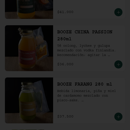
Recomendación: agitar la 
preparación y servir en vaso 
con hielo al gusto.
$41.000
BOOZE CHINA PASSION
280ml
Té oolong, lychee y gulupa 
mezclado con vodka finlandia. 

Recomendación: agitar la 
preparación y servir en vaso 
$36.000
con hielo al gusto.
BOOZE FARANG 280 ml
Bebida limonaria, piña y miel 
de cardamomo mezclado con 
pisco-sake. 

Recomendación: agitar la 
preparación y servir en vaso 
con hielo al gusto.
$37.500