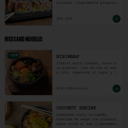
sriracha (ligeramente picante).
(10 Unidades)
$45.000
RICES AND NOODLES
-
25
%
BIBIMBAP
Clásico arroz coreano, huevo a 
la plancha, lomo de res al wok 
o tofu, vegetales al vapor y 
ají coreano.
$36.000
$48.000
COCONUT SHRIMP
camarones curry tailandés, 
ensalada de mango con albahaca 
sobre arroz al wok.(ligeramente 