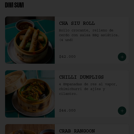
DIM SUM
CHA SIU ROLL
Rollo crocante, relleno de 
cerdo con salsa BBQ asiática. 
(4 und)
$42.000
CHILLI DUMPLIGS
4 Empanadas de res al vapor, 
chimichurri de ajíes y 
cilantro.
$44.000
CRAB RANGOON