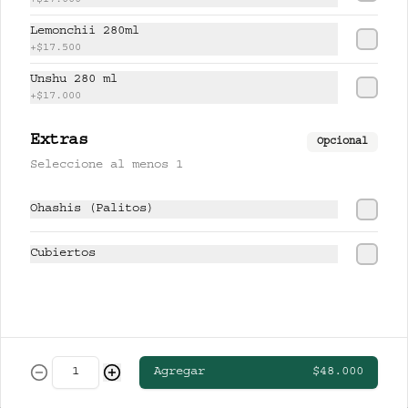
+
$17.000
CERVEZAS
Lemonchii 280ml
+
$17.500
Unshu 280 ml
CLUB COLOMBIA RUBIA
+
$17.000
Extras
Opcional
Seleccione al menos 1
$13.000
Ohashis (Palitos)
STELLA ARTOIS
Cubiertos
$19.000
Agregar
$48.000