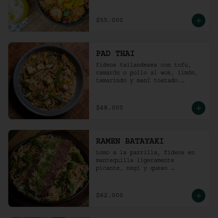
picante).
$55.000
PAD THAI
fideos tailandeses con tofu, 
camarón o pollo al wok, limón, 
tamarindo y maní tostado.
(ligeramente picante).
$48.000
RAMEN BATAYAKI
Lomo a la parrilla, fideos en 
mantequilla ligeramente 
picante, negi y queso 
parmesano.

(No lleva caldo).
$62.000