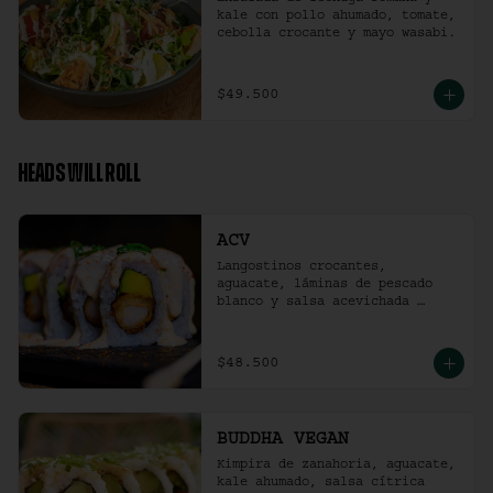
kale con pollo ahumado, tomate, 
cebolla crocante y mayo wasabi.
$49.500
HEADS WILL ROLL
ACV
Langostinos crocantes, 
aguacate, láminas de pescado 
blanco y salsa acevichada 
ligeramente picante. (10 
unidades)
$48.500
BUDDHA VEGAN
Kimpira de zanahoria, aguacate, 
kale ahumado, salsa cítrica 