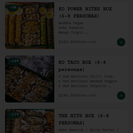
Ko Shrimp Tempura.

-
9
%
Gochujang Ribs.

KO POWER BITES BOX
(6-8 personas).
(6-8 PERSONAS)
Buddha Vegan.

Sake Passion.

Mango Tropic.

Spicy Tartar.

$360.000
$397.000
Dragon.

ACV Roll.

2 Und Noritaco Chipotle 
Tartare.

-
24
%
2 Und Noritaco Chilli Crab.

KO TACO BOX (6-8
2 Und Noritaco Smoked Veggie.

personas)
(6-8 personas).
6 Und Noritaco Chilli Crab.                                          

6 Und Noritaco Smoked veggie.                                                             

6 Und Noritaco Chipotle 
Tartare.
$290.000
$381.000
-
23
%
THE HITS BOX (6-8
PERSONAS)
Sake Passion / Spicy Tartar / 