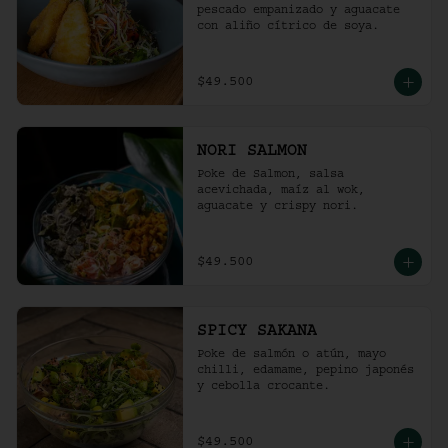
pescado empanizado y aguacate 
con aliño cítrico de soya.
$49.500
NORI SALMON
Poke de Salmon, salsa 
acevichada, maíz al wok, 
aguacate y crispy nori.
$49.500
SPICY SAKANA
Poke de salmón o atún, mayo 
chilli, edamame, pepino japonés 
y cebolla crocante.
$49.500