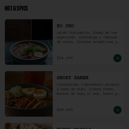
HOT & SPICE
KO PHO
Caldo Vietnamita, fondo de res 
especiado, albóndiga y láminas 
de carne, hierbas aromáticas y 
jalapeño.
$54.000
SMOKY RAMEN
Concentrado ligeramente picante 
a base de miso, fideos ramen, 
brotes de soya al wok, huevo y 
pollo ahumado.
$49.500