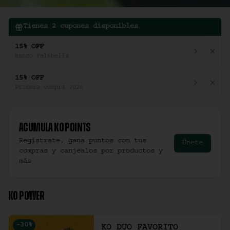
Tienes
2
cupones disponibles
15% OFF
Banco Falabella
15% OFF
Primera compra 2026
Acumula
Ko Points
Regístrate, gana puntos con tus
Únete
compras y canjealos por productos y
más
KO POWER
-
30
%
KO DUO FAVORITO