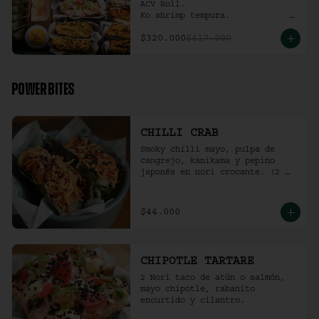
ACV Roll.  

Ko shrimp tempura.                                                  

4 Und Noritaco Chipotle 
$320.000
$417.000
Tartare.                                          

4 Und Noritaco Chilli Crab.                                                                                                                                  

2 Und Sriracha Chicken.
POWER BITES
CHILLI CRAB
Smoky chilli mayo, pulpa de 
cangrejo, kanikama y pepino 
japonés en nori crocante. (2 
und)
$44.000
CHIPOTLE TARTARE
2 Nori taco de atún o salmón, 
mayo chipotle, rabanito 
encurtido y cilantro.