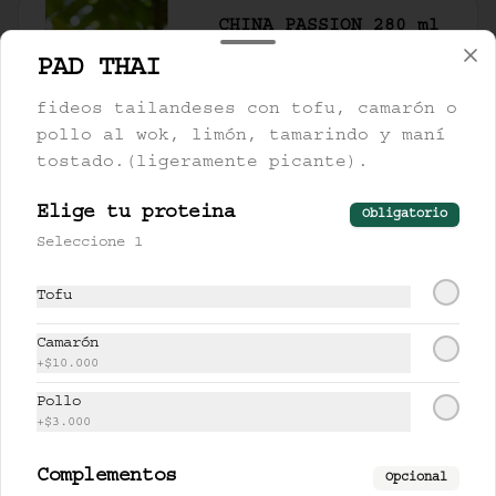
CHINA PASSION 280 ml
té oolong milk, lychee y 
PAD THAI
gulupa.
fideos tailandeses con tofu, camarón o
pollo al wok, limón, tamarindo y maní
$17.500
tostado.(ligeramente picante).
Elige tu proteina
Obligatorio
FARANG 280 ml
Seleccione 1
limonaria, piña y miel de 
cardamomo.
Tofu
Camarón
$17.000
+
$10.000
Pollo
+
$3.000
LEMONCHII 280 ml
lychee, limón y lemongrass.
Complementos
Opcional