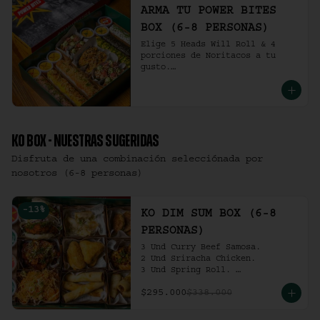
ARMA TU POWER BITES
BOX (6-8 PERSONAS)
Elige 5 Heads Will Roll & 4 
porciones de Noritacos a tu 
gusto.

(6-8 personas).
KO BOX - NUESTRAS SUGERIDAS
Disfruta de una combinación selecciónada por
nosotros (6-8 personas)
-
13
%
KO DIM SUM BOX (6-8
PERSONAS)
3 Und Curry Beef Samosa.

2 Und Sriracha Chicken.

3 Und Spring Roll. 

3 Und Chilli Dumpling.

$295.000
$338.000
3 Und Cha Siu Roll.

3 Und Crab Rangoon.

3 Und Hong Kong Dumplings.
