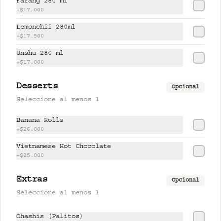
Farang 280 ml
+
$17.000
Lemonchii 280ml
+
$17.500
Unshu 280 ml
+
$17.000
Desserts
Opcional
Conócenos
Seleccione al menos 1
Banana Rolls
Cobertura de despacho
+
$26.000
Términos y condiciones
Vietnamese Hot Chocolate
Política de privacidad
+
$25.000
Redes sociales
Extras
Opcional
Instagram
Seleccione al menos 1
Ohashis (Palitos)
Mi cuenta