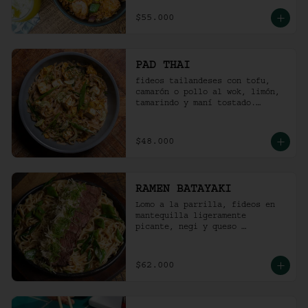
$55.000
PAD THAI
fideos tailandeses con tofu, 
camarón o pollo al wok, limón, 
tamarindo y maní tostado.
(ligeramente picante).
$48.000
RAMEN BATAYAKI
Lomo a la parrilla, fideos en 
mantequilla ligeramente 
picante, negi y queso 
parmesano.

(No lleva caldo).
$62.000