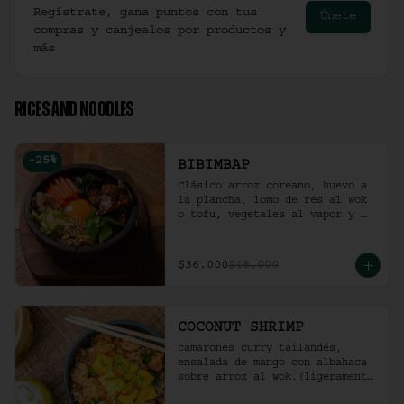
Regístrate, gana puntos con tus
Únete
compras y canjealos por productos y
más
RICES AND NOODLES
-
25
%
BIBIMBAP
Clásico arroz coreano, huevo a 
la plancha, lomo de res al wok 
o tofu, vegetales al vapor y 
ají coreano.
$36.000
$48.000
COCONUT SHRIMP
camarones curry tailandés, 
ensalada de mango con albahaca 
sobre arroz al wok.(ligeramente 
picante).