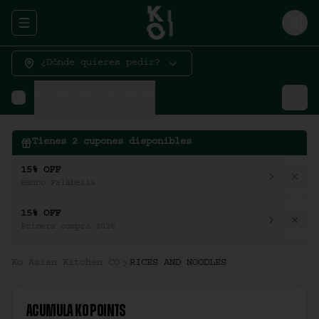
Abrir menu de navegación
Logi
¿Dónde quieres pedir?
RICES AND NOODLES
Tienes
2
cupones disponibles
15% OFF
Banco Falabella
15% OFF
Primera compra 2026
Ko Asian Kitchen CO
RICES AND NOODLES
Acumula
Ko Points