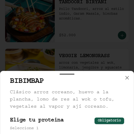
TANDOORI BIRYANI
Pollo Tandoori, arroz al estilo 
indio, Garam Masala, hierbas 
aromáticas.
$52.000
VEGGIE LEMONGRASS
arroz con vegetales al wok, 
limonaria, jengibre y aguacate 
con ajonjolí tostado.
BIBIMBAP
$42.000
Clásico arroz coreano, huevo a la
plancha, lomo de res al wok o tofu,
vegetales al vapor y ají coreano.
YAKI UDON
fideos gruesos al wok, con 
Elige tu proteina
Obligatorio
salsa yakisoba, pollo, tocineta 
y katsuobushi.
Seleccione 1