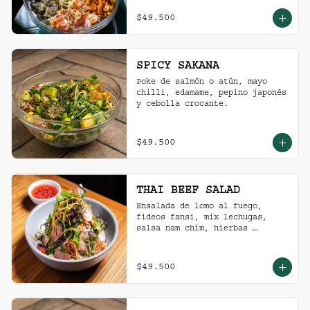
$49.500
SPICY SAKANA
Poke de salmón o atún, mayo 
chilli, edamame, pepino japonés 
y cebolla crocante.
$49.500
THAI BEEF SALAD
Ensalada de lomo al fuego, 
fideos fansi, mix lechugas, 
salsa nam chim, hierbas 
aromáticas, ají limo, cebolla 
ocañera, rábano fresco y maní 
tostado.
$49.500