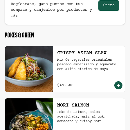
Regístrate, gana puntos con tus
Únete
compras y canjealos por productos y
más
POKES & GREEN
CRISPY ASIAN SLAW
Mix de vegetales orientales, 
pescado empanizado y aguacate 
con aliño cítrico de soya.
$49.500
NORI SALMON
Poke de Salmon, salsa 
acevichada, maíz al wok, 
aguacate y crispy nori.