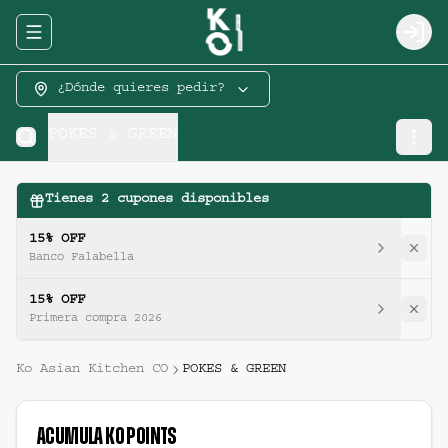
Abrir menu de navegación
Logi
¿Dónde quieres pedir?
POKES & GREEN
Tienes
2
cupones disponibles
15% OFF
Banco Falabella
15% OFF
Primera compra 2026
Ko Asian Kitchen CO
POKES & GREEN
Acumula
Ko Points