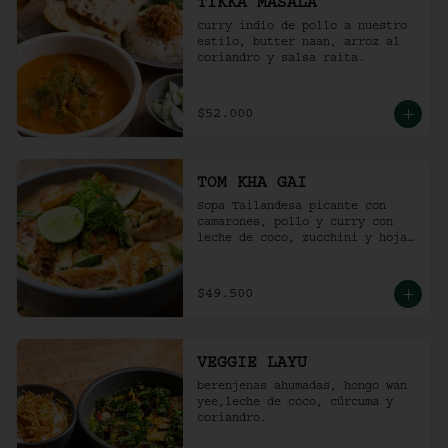
TIKKA MASALA
curry indio de pollo a nuestro 
estilo, butter naan, arroz al 
coriandro y salsa raita.
$52.000
TOM KHA GAI
Sopa Tailandesa picante con 
camarones, pollo y curry con 
leche de coco, zucchini y hojas 
de albahaca.
$49.500
VEGGIE LAYU
berenjenas ahumadas, hongo wan 
yee,leche de coco, cúrcuma y 
coriandro.