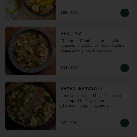
picante).
$55.000
PAD THAI
fideos tailandeses con tofu, 
camarón o pollo al wok, limón, 
tamarindo y maní tostado.
(ligeramente picante).
$48.000
RAMEN BATAYAKI
Lomo a la parrilla, fideos en 
mantequilla ligeramente 
picante, negi y queso 
parmesano.

(No lleva caldo).
$62.000