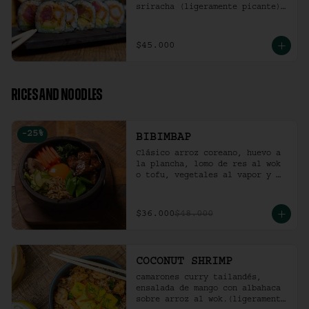
sriracha (ligeramente picante).
(10 Unidades)
$45.000
RICES AND NOODLES
-
25
%
BIBIMBAP
Clásico arroz coreano, huevo a 
la plancha, lomo de res al wok 
o tofu, vegetales al vapor y 
ají coreano.
$36.000
$48.000
COCONUT SHRIMP
camarones curry tailandés, 
ensalada de mango con albahaca 
sobre arroz al wok.(ligeramente 