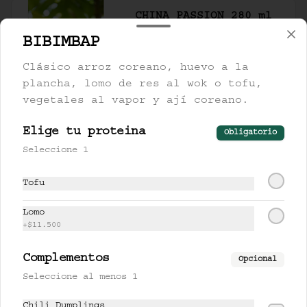
CHINA PASSION 280 ml
té oolong milk, lychee y 
BIBIMBAP
gulupa.
Clásico arroz coreano, huevo a la
plancha, lomo de res al wok o tofu,
$17.500
vegetales al vapor y ají coreano.
Elige tu proteina
Obligatorio
FARANG 280 ml
Seleccione 1
limonaria, piña y miel de 
cardamomo.
Tofu
Lomo
$17.000
+
$11.500
Complementos
Opcional
LEMONCHII 280 ml
Seleccione al menos 1
lychee, limón y lemongrass.
Chili Dumplings