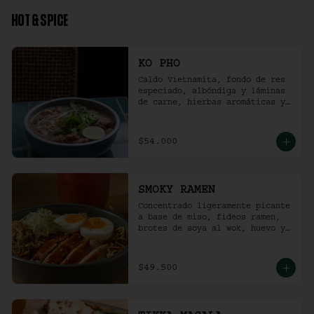
HOT & SPICE
KO PHO
Caldo Vietnamita, fondo de res 
especiado, albóndiga y láminas 
de carne, hierbas aromáticas y 
jalapeño.
$54.000
SMOKY RAMEN
Concentrado ligeramente picante 
a base de miso, fideos ramen, 
brotes de soya al wok, huevo y 
pollo ahumado.
$49.500