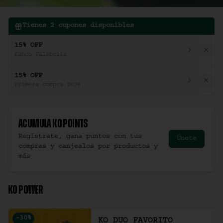
Tienes
2
cupones disponibles
15% OFF
Banco Falabella
15% OFF
Primera compra 2026
Acumula
Ko Points
Regístrate, gana puntos con tus
Únete
compras y canjealos por productos y
más
KO POWER
-
30
%
KO DUO FAVORITO