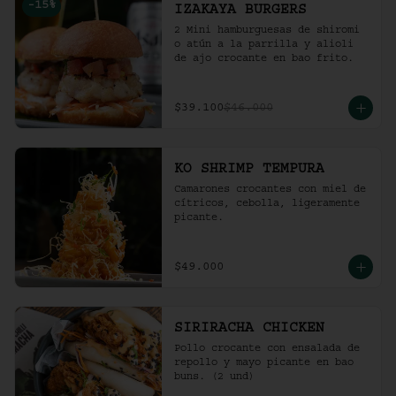
-
15
%
IZAKAYA BURGERS
2 Mini hamburguesas de shiromi 
o atún a la parrilla y alioli 
de ajo crocante en bao frito.
$39.100
$46.000
KO SHRIMP TEMPURA
Camarones crocantes con miel de 
cítricos, cebolla, ligeramente 
picante.
$49.000
SIRIRACHA CHICKEN
Pollo crocante con ensalada de 
repollo y mayo picante en bao 
buns. (2 und)