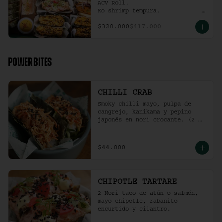
ACV Roll.  

Ko shrimp tempura.                                                  

4 Und Noritaco Chipotle 
$320.000
$417.000
Tartare.                                          

4 Und Noritaco Chilli Crab.                                                                                                                                  

2 Und Sriracha Chicken.
POWER BITES
CHILLI CRAB
Smoky chilli mayo, pulpa de 
cangrejo, kanikama y pepino 
japonés en nori crocante. (2 
und)
$44.000
CHIPOTLE TARTARE
2 Nori taco de atún o salmón, 
mayo chipotle, rabanito 
encurtido y cilantro.