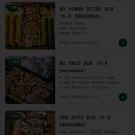
Ko Shrimp Tempura.

-
9
%
Gochujang Ribs.

KO POWER BITES BOX
(6-8 personas).
(6-8 PERSONAS)
Buddha Vegan.

Sake Passion.

Mango Tropic.

Spicy Tartar.

$360.000
$397.000
Dragon.

ACV Roll.

2 Und Noritaco Chipotle 
Tartare.

-
24
%
2 Und Noritaco Chilli Crab.

KO TACO BOX (6-8
2 Und Noritaco Smoked Veggie.

personas)
(6-8 personas).
6 Und Noritaco Chilli Crab.                                          

6 Und Noritaco Smoked veggie.                                                             

6 Und Noritaco Chipotle 
Tartare.
$290.000
$381.000
-
23
%
THE HITS BOX (6-8
PERSONAS)
Sake Passion / Spicy Tartar / 