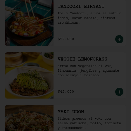
TANDOORI BIRYANI
Pollo Tandoori, arroz al estilo 
indio, Garam Masala, hierbas 
aromáticas.
$52.000
VEGGIE LEMONGRASS
arroz con vegetales al wok, 
limonaria, jengibre y aguacate 
con ajonjolí tostado.
$42.000
YAKI UDON
fideos gruesos al wok, con 
salsa yakisoba, pollo, tocineta 
y katsuobushi.