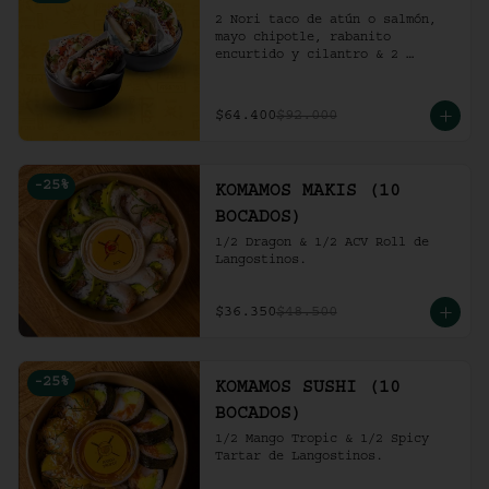
2 Nori taco de atún o salmón, 
mayo chipotle, rabanito 
encurtido y cilantro & 2 
Unidades de pollo crocante con 
ensalada de repollo y mayo 
picante en bao buns.
$64.400
$92.000
-
25
%
KOMAMOS MAKIS (10
BOCADOS)
1/2 Dragon & 1/2 ACV Roll de 
Langostinos.
$36.350
$48.500
-
25
%
KOMAMOS SUSHI (10
BOCADOS)
1/2 Mango Tropic & 1/2 Spicy 
Tartar de Langostinos.