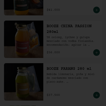
Recomendación: agitar la 
preparación y servir en vaso 
con hielo al gusto.
$41.000
BOOZE CHINA PASSION
280ml
Té oolong, lychee y gulupa 
mezclado con vodka finlandia. 

Recomendación: agitar la 
preparación y servir en vaso 
$36.000
con hielo al gusto.
BOOZE FARANG 280 ml
Bebida limonaria, piña y miel 
de cardamomo mezclado con 
pisco-sake. 

Recomendación: agitar la 
preparación y servir en vaso 
con hielo al gusto.
$37.500