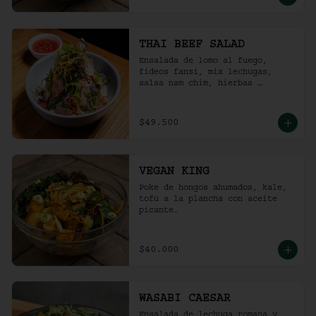
THAI BEEF SALAD
Ensalada de lomo al fuego, 
fideos fansi, mix lechugas, 
salsa nam chim, hierbas 
aromáticas, ají limo, cebolla 
ocañera, rábano fresco y maní 
tostado.
$49.500
VEGAN KING
Poke de hongos ahumados, kale, 
tofu a la plancha con aceite 
picante.
$40.000
WASABI CAESAR
Ensalada de lechuga romana y 