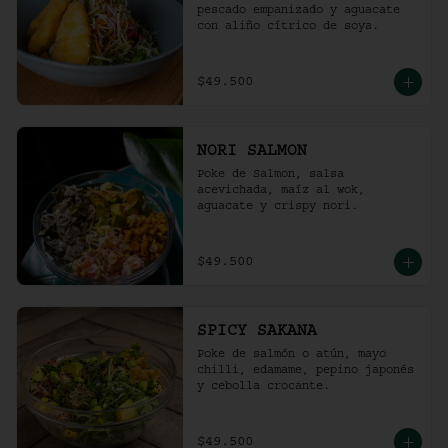
pescado empanizado y aguacate 
con aliño cítrico de soya.
$49.500
NORI SALMON
Poke de Salmon, salsa 
acevichada, maíz al wok, 
aguacate y crispy nori.
$49.500
SPICY SAKANA
Poke de salmón o atún, mayo 
chilli, edamame, pepino japonés 
y cebolla crocante.
$49.500