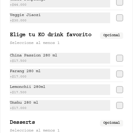
+
$44.000
$17.500
Veggie Jiaozi
+
$30.000
PISCO LEMONCHI 280 ml
Elige tu KO drink favorito
Opcional
Jugo de lychee y lemongrass 
Seleccione al menos 1
mezclado con pisco.
China Passion 280 ml
+
$17.500
$37.500
Farang 280 ml
+
$17.000
Lemonchii 280ml
UNSHU 280 ml
+
$17.500
té jazmín, mandarina y limón.
Unshu 280 ml
+
$17.000
$17.000
Desserts
Opcional
Seleccione al menos 1