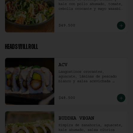
kale con pollo ahumado, tomate, 
cebolla crocante y mayo wasabi.
$49.500
HEADS WILL ROLL
ACV
Langostinos crocantes, 
aguacate, láminas de pescado 
blanco y salsa acevichada 
ligeramente picante. (10 
unidades)
$48.500
BUDDHA VEGAN
Kimpira de zanahoria, aguacate, 
kale ahumado, salsa cítrica 