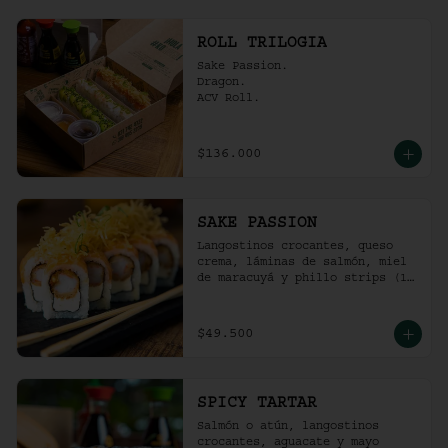
ROLL TRILOGIA
Sake Passion.

Dragon.

ACV Roll.
$136.000
SAKE PASSION
Langostinos crocantes, queso 
crema, láminas de salmón, miel 
de maracuyá y phillo strips (10 
Unidades)
$49.500
SPICY TARTAR
Salmón o atún, langostinos 
crocantes, aguacate y mayo  