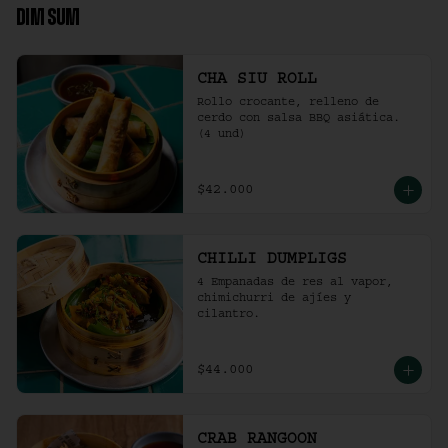
DIM SUM
CHA SIU ROLL
Rollo crocante, relleno de 
cerdo con salsa BBQ asiática. 
(4 und)
$42.000
CHILLI DUMPLIGS
4 Empanadas de res al vapor, 
chimichurri de ajíes y 
cilantro.
$44.000
CRAB RANGOON