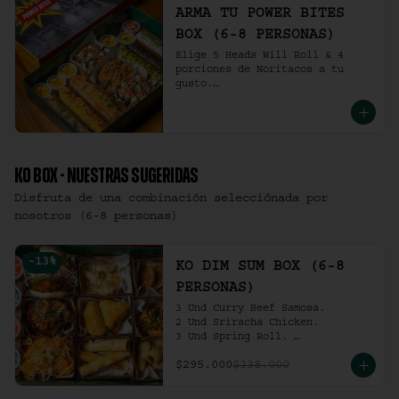
ARMA TU POWER BITES
BOX (6-8 PERSONAS)
Elige 5 Heads Will Roll & 4 
porciones de Noritacos a tu 
gusto.

(6-8 personas).
KO BOX - NUESTRAS SUGERIDAS
Disfruta de una combinación selecciónada por
nosotros (6-8 personas)
-
13
%
KO DIM SUM BOX (6-8
PERSONAS)
3 Und Curry Beef Samosa.

2 Und Sriracha Chicken.

3 Und Spring Roll. 

3 Und Chilli Dumpling.

$295.000
$338.000
3 Und Cha Siu Roll.

3 Und Crab Rangoon.

3 Und Hong Kong Dumplings.
