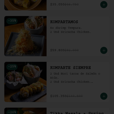
$35.050
$46.750
-
35
%
KOMPARTAMOS
Ko Shrimp Tempura.

2 Und Sriracha Chicken.
$59.800
$92.000
-
25
%
KOMPARTE SIEMPRE
2 Und Nori tacos de Salmón o 
Atún.

2 Und Sriracha Chicken.

 Mango Tropic.
$105.350
$140.500
-
26
%