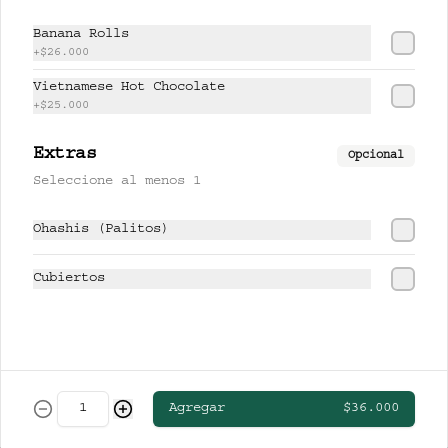
CERVEZAS
Banana Rolls
+
$26.000
Vietnamese Hot Chocolate
CLUB COLOMBIA RUBIA
+
$25.000
Extras
Opcional
Seleccione al menos 1
$13.000
Ohashis (Palitos)
STELLA ARTOIS
Cubiertos
$19.000
Agregar
$36.000