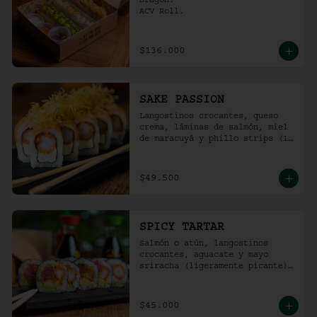
Dragon.

ACV Roll.
$136.000
SAKE PASSION
Langostinos crocantes, queso 
crema, láminas de salmón, miel 
de maracuyá y phillo strips (10 
Unidades)
$49.500
SPICY TARTAR
Salmón o atún, langostinos 
crocantes, aguacate y mayo  
sriracha (ligeramente picante).
(10 Unidades)
$45.000