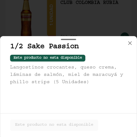
CLUB COLOMBIA RUBIA
$13.000
1/2 Sake Passion
STELLA ARTOIS
Este producto no esta disponible
Langostinos crocantes, queso crema,
láminas de salmón, miel de maracuyá y
phillo strips (5 Unidades)
$19.000
TSINGTAO
Este producto no esta disponible