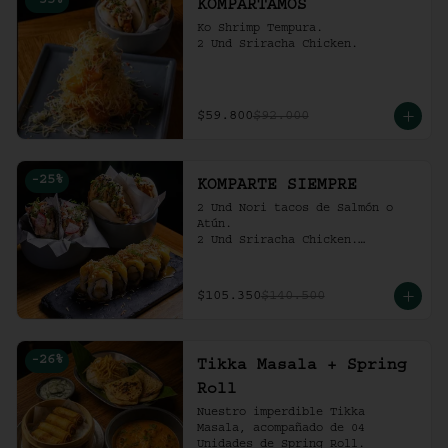
-
35
%
KOMPARTAMOS
Ko Shrimp Tempura.

2 Und Sriracha Chicken.
$59.800
$92.000
-
25
%
KOMPARTE SIEMPRE
2 Und Nori tacos de Salmón o 
Atún.

2 Und Sriracha Chicken.

 Mango Tropic.
$105.350
$140.500
-
26
%
Tikka Masala + Spring
Roll
Nuestro imperdible Tikka 
Masala, acompañado de 04 
Unidades de Spring Roll.