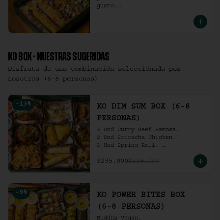
gusto.

(6-8 personas).
KO BOX - NUESTRAS SUGERIDAS
Disfruta de una combinación selecciónada por
nosotros (6-8 personas)
-
13
%
KO DIM SUM BOX (6-8
PERSONAS)
3 Und Curry Beef Samosa.

2 Und Sriracha Chicken.

3 Und Spring Roll. 

3 Und Chilli Dumpling.

$295.000
$338.000
3 Und Cha Siu Roll.

3 Und Crab Rangoon.

3 Und Hong Kong Dumplings.

Ko Shrimp Tempura.

-
9
%
Gochujang Ribs.

KO POWER BITES BOX
(6-8 personas).
(6-8 PERSONAS)
Buddha Vegan.
