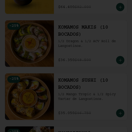
ensalada de repollo y mayo 
picante en bao buns.
$64.400
$92.000
-
25
%
KOMAMOS MAKIS (10
BOCADOS)
1/2 Dragon & 1/2 ACV Roll de 
Langostinos.
$36.350
$48.500
-
25
%
KOMAMOS SUSHI (10
BOCADOS)
1/2 Mango Tropic & 1/2 Spicy 
Tartar de Langostinos.
$35.050
$46.750