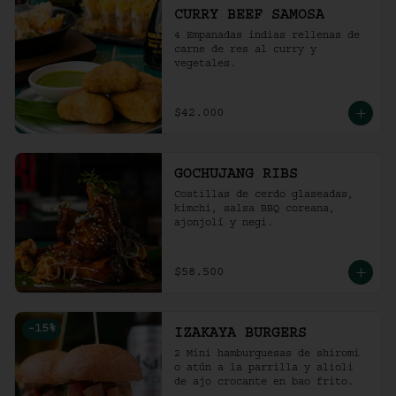
CURRY BEEF SAMOSA
4 Empanadas indias rellenas de 
carne de res al curry y 
vegetales.
$42.000
GOCHUJANG RIBS
Costillas de cerdo glaseadas, 
kimchi, salsa BBQ coreana, 
ajonjolí y negi.
$58.500
-
15
%
IZAKAYA BURGERS
2 Mini hamburguesas de shiromi 
o atún a la parrilla y alioli 
de ajo crocante en bao frito.