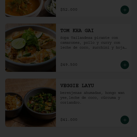
$52.000
TOM KHA GAI
Sopa Tailandesa picante con 
camarones, pollo y curry con 
leche de coco, zucchini y hojas 
de albahaca.
$49.500
VEGGIE LAYU
berenjenas ahumadas, hongo wan 
yee,leche de coco, cúrcuma y 
coriandro.
$41.000