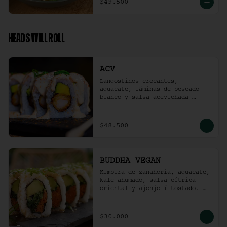
$49.500
HEADS WILL ROLL
ACV
Langostinos crocantes, 
aguacate, láminas de pescado 
blanco y salsa acevichada 
ligeramente picante. (10 
unidades)
$48.500
BUDDHA VEGAN
Kimpira de zanahoria, aguacate, 
kale ahumado, salsa cítrica 
oriental y ajonjolí tostado. 
(10 unidades)
$30.000