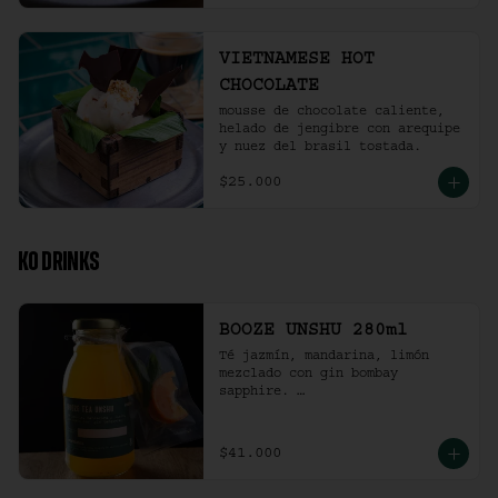
VIETNAMESE HOT
CHOCOLATE
mousse de chocolate caliente, 
helado de jengibre con arequipe 
y nuez del brasil tostada.
$25.000
KO DRINKS
BOOZE UNSHU 280ml
Té jazmín, mandarina, limón 
mezclado con gin bombay 
sapphire. 

Recomendación: agitar la 
preparación y servir en vaso 
con hielo al gusto.
$41.000