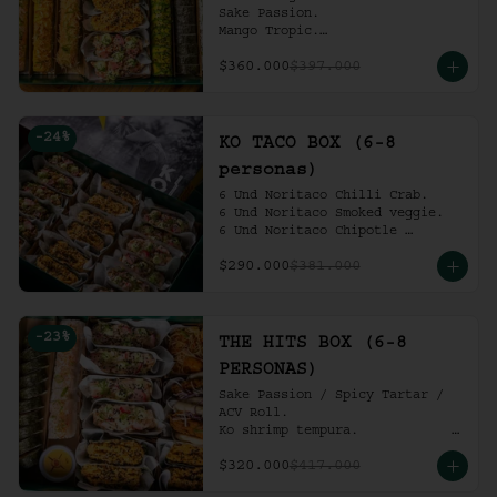
Sake Passion.

Mango Tropic.

Spicy Tartar.

$360.000
$397.000
Dragon.

ACV Roll.

2 Und Noritaco Chipotle 
Tartare.

-
24
%
2 Und Noritaco Chilli Crab.

KO TACO BOX (6-8
2 Und Noritaco Smoked Veggie.

personas)
(6-8 personas).
6 Und Noritaco Chilli Crab.                                          

6 Und Noritaco Smoked veggie.                                                             

6 Und Noritaco Chipotle 
Tartare.
$290.000
$381.000
-
23
%
THE HITS BOX (6-8
PERSONAS)
Sake Passion / Spicy Tartar / 
ACV Roll.  

Ko shrimp tempura.                                                  

4 Und Noritaco Chipotle 
$320.000
$417.000
Tartare.                                          

4 Und Noritaco Chilli Crab.                                                                                                                                  
