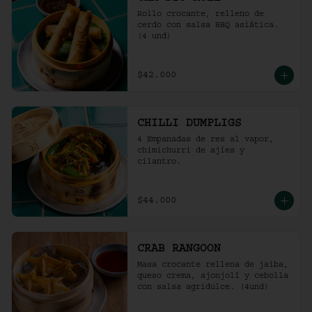
Rollo crocante, relleno de 
cerdo con salsa BBQ asiática. 
(4 und)
$42.000
CHILLI DUMPLIGS
4 Empanadas de res al vapor, 
chimichurri de ajíes y 
cilantro.
$44.000
CRAB RANGOON
Masa crocante rellena de jaiba, 
queso crema, ajonjolí y cebolla 
con salsa agridulce. (4und)