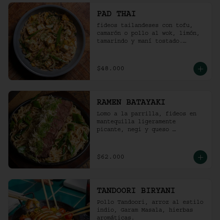
PAD THAI
fideos tailandeses con tofu, 
camarón o pollo al wok, limón, 
tamarindo y maní tostado.
(ligeramente picante).
$48.000
RAMEN BATAYAKI
Lomo a la parrilla, fideos en 
mantequilla ligeramente 
picante, negi y queso 
parmesano.

(No lleva caldo).
$62.000
TANDOORI BIRYANI
Pollo Tandoori, arroz al estilo 
indio, Garam Masala, hierbas 
aromáticas.