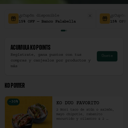
Cupón disponible
Cupón 
15% OFF — Banco Falabella
15% OFF
Acumula
Ko Points
Regístrate, gana puntos con tus
Únete
compras y canjealos por productos y
más
KO POWER
-
30
%
KO DUO FAVORITO
2 Nori taco de atún o salmón, 
mayo chipotle, rabanito 
encurtido y cilantro & 2 
Unidades de pollo crocante con 