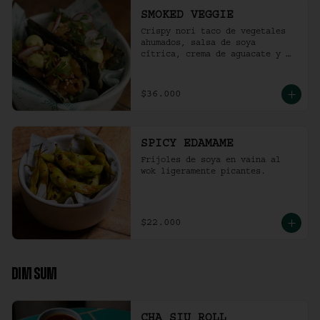
SMOKED VEGGIE
Crispy nori taco de vegetales 
ahumados, salsa de soya 
cítrica, crema de aguacate y 
shari. (2 und)
$36.000
SPICY EDAMAME
Frijoles de soya en vaina al 
wok ligeramente picantes.
$22.000
DIM SUM
CHA SIU ROLL