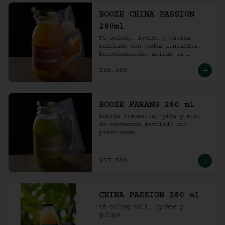
BOOZE CHINA PASSION
280ml
Té oolong, lychee y gulupa 
mezclado con vodka finlandia. 

Recomendación: agitar la 
preparación y servir en vaso 
$36.000
con hielo al gusto.
BOOZE FARANG 280 ml
Bebida limonaria, piña y miel 
de cardamomo mezclado con 
pisco-sake. 

Recomendación: agitar la 
preparación y servir en vaso 
con hielo al gusto.
$37.500
CHINA PASSION 280 ml
té oolong milk, lychee y 
gulupa.