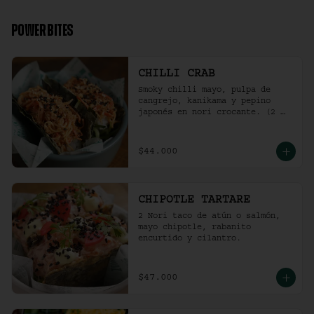
2 Und Sriracha Chicken.
POWER BITES
CHILLI CRAB
Smoky chilli mayo, pulpa de 
cangrejo, kanikama y pepino 
japonés en nori crocante. (2 
und)
$44.000
CHIPOTLE TARTARE
2 Nori taco de atún o salmón, 
mayo chipotle, rabanito 
encurtido y cilantro.
$47.000