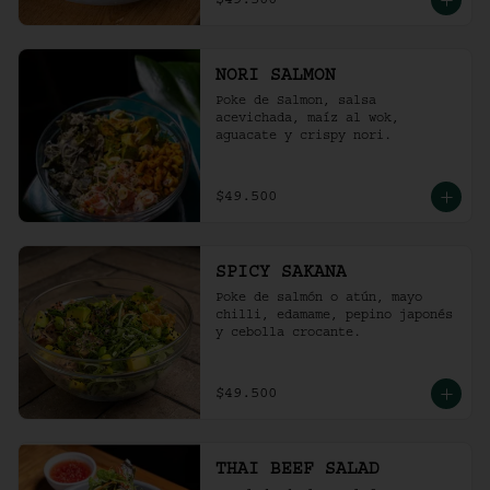
$49.500
NORI SALMON
Poke de Salmon, salsa 
acevichada, maíz al wok, 
aguacate y crispy nori.
$49.500
SPICY SAKANA
Poke de salmón o atún, mayo 
chilli, edamame, pepino japonés 
y cebolla crocante.
$49.500
THAI BEEF SALAD