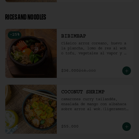
RICES AND NOODLES
-
25
%
BIBIMBAP
Clásico arroz coreano, huevo a 
la plancha, lomo de res al wok 
o tofu, vegetales al vapor y 
ají coreano.
$36.000
$48.000
COCONUT SHRIMP
camarones curry tailandés, 
ensalada de mango con albahaca 
sobre arroz al wok.(ligeramente 
picante).
$55.000