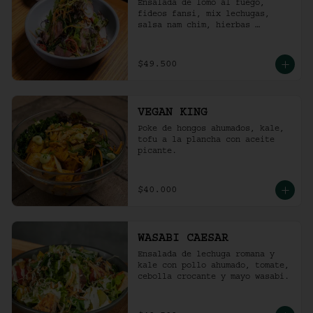
Ensalada de lomo al fuego, 
fideos fansi, mix lechugas, 
salsa nam chim, hierbas 
aromáticas, ají limo, cebolla 
ocañera, rábano fresco y maní 
tostado.
$49.500
VEGAN KING
Poke de hongos ahumados, kale, 
tofu a la plancha con aceite 
picante.
$40.000
WASABI CAESAR
Ensalada de lechuga romana y 
kale con pollo ahumado, tomate, 
cebolla crocante y mayo wasabi.