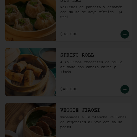
SIU MAI
Rellenos de panceta y camarón 
con salsa de soya cítrica. (4 
und)
$38.000
SPRING ROLL
4 Rollitos crocantes de pollo 
ahumado con canela china y 
limón.
$40.000
VEGGIE JIAOZI
Empanadas a la plancha rellenas 
de vegetales al wok con salsa 
ponzu.