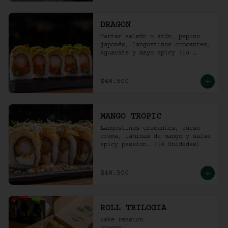
DRAGON
Tartar salmón o atún, pepino 
japonés, langostinos crocantes, 
aguacate y mayo spicy (10 
unidades).
$48.500
MANGO TROPIC
Langostinos crocantes, queso 
crema, láminas de mango y salsa 
spicy passion. (10 Unidades)
$48.500
ROLL TRILOGIA
Sake Passion.
