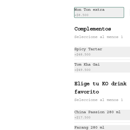
-
23
%
2 Und Noritaco Chilli Crab.

THE HITS BOX (6-8
2 Und Noritaco Smoked 
Won Ton extra
PERSONAS)
Veggie.

+
$8.500
(6-8 personas).
Sake Passion / Spicy Tartar 
/ ACV Roll.  

Ko shrimp tempura.                                                  

Complementos
4 Und Noritaco Chipotle 
$320.000
$417.000
Tartare.                                          

Seleccione al menos 1
4 Und Noritaco Chilli Crab.                                                                                                                                  

2 Und Sriracha Chicken.
Spicy Tartar
+
$48.500
Tom Kha Gai
+
$49.500
CHIPOTLE TARTARE
2 Nori taco de atún o 
Elige tu KO drink
salmón, mayo chipotle, 
rabanito encurtido y 
favorito
cilantro.
Seleccione al menos 1
$47.000
China Passion 280 ml
+
$17.500
GOCHUJANG RIBS
Farang 280 ml