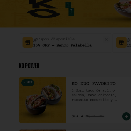
Cupón disponible
15% OFF — Banco Falabella
1
KO POWER
-
30
%
KO DUO FAVORITO
2 Nori taco de atún o 
salmón, mayo chipotle, 
rabanito encurtido y 
cilantro & 2 Unidades de 
pollo crocante con ensalada 
de repollo y mayo picante en 
$64.400
$92.000
bao buns.