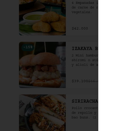
4 Empanadas indias rellenas 
de carne de res al curry y 
vegetales.
$42.000
-
15
%
IZAKAYA BURGERS
2 Mini hamburguesas de 
shiromi o atún a la parrilla 
y alioli de ajo crocante en 
bao frito.
$39.100
$46.000
SIRIRACHA CHICKEN
Pollo crocante con ensalada 
de repollo y mayo picante en 
bao buns. (2 und)