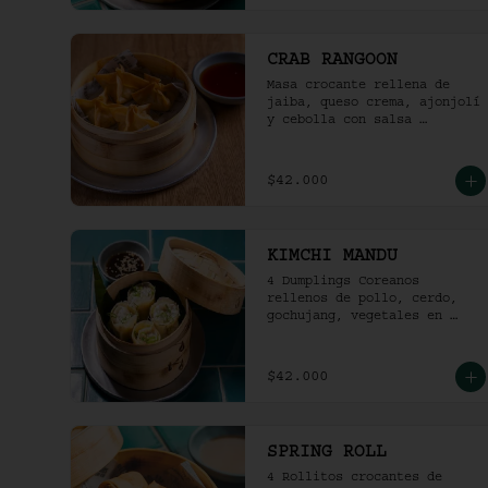
CRAB RANGOON
Masa crocante rellena de 
jaiba, queso crema, ajonjolí 
y cebolla con salsa 
agridulce. (4und)
$42.000
KIMCHI MANDU
4 Dumplings Coreanos 
rellenos de pollo, cerdo, 
gochujang, vegetales en 
salsa soya y vinagre de 
arroz.
$42.000
SPRING ROLL
4 Rollitos crocantes de 