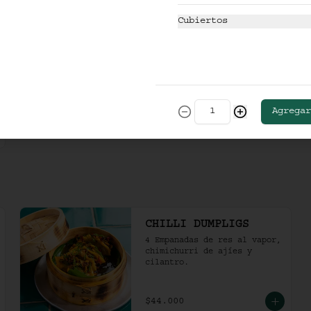
$36.000
Cubiertos
Agregar
CHILLI DUMPLIGS
4 Empanadas de res al vapor, 
chimichurri de ajíes y 
cilantro.
$44.000