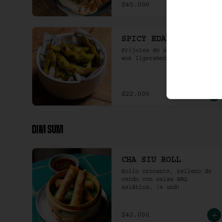
$45.000
SPICY EDAMAME
Frijoles de soya en vaina al 
wok ligeramente picantes.
$22.000
DIM SUM
CHA SIU ROLL
Rollo crocante, relleno de 
cerdo con salsa BBQ 
asiática. (4 und)
$42.000