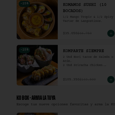
-
25
%
KOMAMOS SUSHI (10
BOCADOS)
1/2 Mango Tropic & 1/2 Spicy 
Tartar de Langostinos.
$35.050
$46.750
-
25
%
KOMPARTE SIEMPRE
2 Und Nori tacos de Salmón o 
Atún.

2 Und Sriracha Chicken.

 Mango Tropic.
$105.350
$140.500
KO BOX - ARMA LA TUYA
Escoge tus nueve opciones favoritas y arma la KO