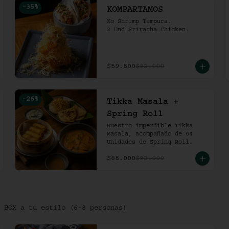
-
35
%
KOMPARTAMOS
Ko Shrimp Tempura.

2 Und Sriracha Chicken.
$59.800
$92.000
-
26
%
Tikka Masala +
Spring Roll
Nuestro imperdible Tikka 
Masala, acompañado de 04 
Unidades de Spring Roll.
$68.000
$92.000
 BOX a tu estilo (6-8 personas)