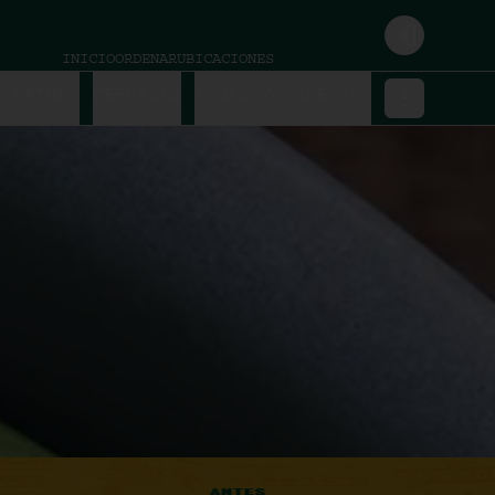
Login
INICIO
ORDENAR
UBICACIONES
O DRINKS
CERVEZAS
AGUAS Y GASEOSAS