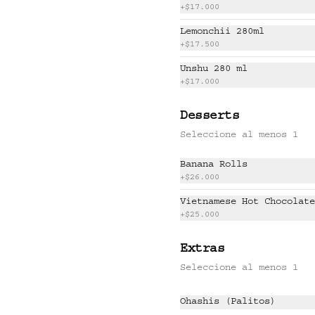
Costillas de cerdo 
+
$17.000
glaseadas, kimchi, salsa BBQ 
coreana, ajonjolí y negi.
Lemonchii 280ml
+
$17.500
$58.500
Unshu 280 ml
+
$17.000
Desserts
KO SHRIMP TEMPURA
Camarones crocantes con miel 
Seleccione al menos 1
de cítricos, cebolla, 
ligeramente picante.
Banana Rolls
+
$26.000
$49.000
Vietnamese Hot Chocolate
+
$25.000
SMOKED VEGGIE
Extras
Crispy nori taco de 
Seleccione al menos 1
vegetales ahumados, salsa de 
soya cítrica, crema de 
aguacate y shari. (2 und)
Ohashis (Palitos)