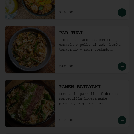
picante).
$55.000
PAD THAI
fideos tailandeses con tofu, 
camarón o pollo al wok, limón, 
tamarindo y maní tostado.
(ligeramente picante).
$48.000
RAMEN BATAYAKI
Lomo a la parrilla, fideos en 
mantequilla ligeramente 
picante, negi y queso 
parmesano.

(No lleva caldo).
$62.000