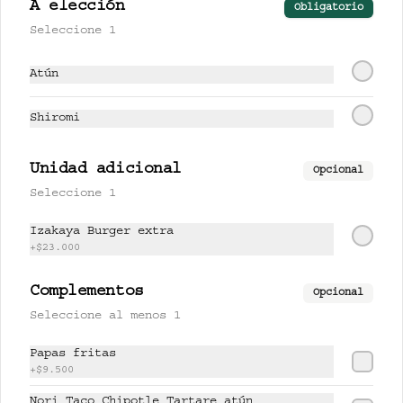
A elección
Obligatorio
CHINA PASSION 280 ml
Seleccione 1
té oolong milk, lychee y 
gulupa.
Atún
Shiromi
$17.500
Unidad adicional
Opcional
FARANG 280 ml
Seleccione 1
limonaria, piña y miel de 
cardamomo.
Izakaya Burger extra
+
$23.000
$17.000
Complementos
Opcional
Seleccione al menos 1
LEMONCHII 280 ml
Papas fritas
lychee, limón y lemongrass.
+
$9.500
Nori Taco Chipotle Tartare atún