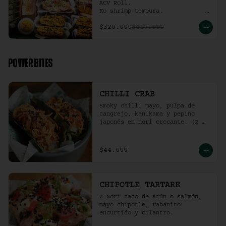
ACV Roll.  

Ko shrimp tempura.                                                  

4 Und Noritaco Chipotle 
$320.000
$417.000
Tartare.                                          

4 Und Noritaco Chilli Crab.                                                                                                                                  

2 Und Sriracha Chicken.
POWER BITES
CHILLI CRAB
Smoky chilli mayo, pulpa de 
cangrejo, kanikama y pepino 
japonés en nori crocante. (2 
und)
$44.000
CHIPOTLE TARTARE
2 Nori taco de atún o salmón, 
mayo chipotle, rabanito 
encurtido y cilantro.