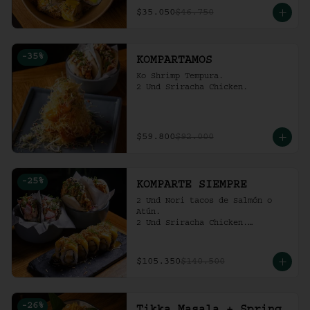
$35.050
$46.750
-
35
%
KOMPARTAMOS
Ko Shrimp Tempura.

2 Und Sriracha Chicken.
$59.800
$92.000
-
25
%
KOMPARTE SIEMPRE
2 Und Nori tacos de Salmón o 
Atún.

2 Und Sriracha Chicken.

 Mango Tropic.
$105.350
$140.500
-
26
%