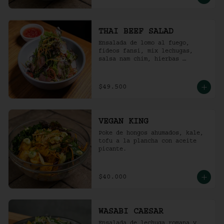
THAI BEEF SALAD
Ensalada de lomo al fuego, 
fideos fansi, mix lechugas, 
salsa nam chim, hierbas 
aromáticas, ají limo, cebolla 
ocañera, rábano fresco y maní 
tostado.
$49.500
VEGAN KING
Poke de hongos ahumados, kale, 
tofu a la plancha con aceite 
picante.
$40.000
WASABI CAESAR
Ensalada de lechuga romana y 