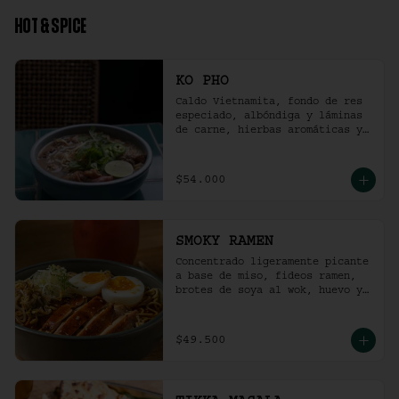
HOT & SPICE
KO PHO
Caldo Vietnamita, fondo de res 
especiado, albóndiga y láminas 
de carne, hierbas aromáticas y 
jalapeño.
$54.000
SMOKY RAMEN
Concentrado ligeramente picante 
a base de miso, fideos ramen, 
brotes de soya al wok, huevo y 
pollo ahumado.
$49.500