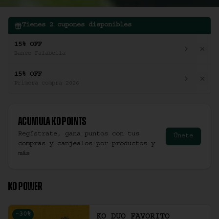
Tienes
2
cupones disponibles
15% OFF
Banco Falabella
15% OFF
Primera compra 2026
Acumula
Ko Points
Regístrate, gana puntos con tus
Únete
compras y canjealos por productos y
más
KO POWER
-
30
%
KO DUO FAVORITO