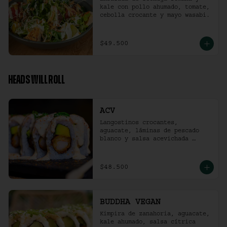
kale con pollo ahumado, tomate, 
cebolla crocante y mayo wasabi.
$49.500
HEADS WILL ROLL
ACV
Langostinos crocantes, 
aguacate, láminas de pescado 
blanco y salsa acevichada 
ligeramente picante. (10 
unidades)
$48.500
BUDDHA VEGAN
Kimpira de zanahoria, aguacate, 
kale ahumado, salsa cítrica 