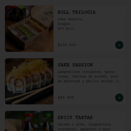
ROLL TRILOGIA
Sake Passion.

Dragon.

ACV Roll.
$136.000
SAKE PASSION
Langostinos crocantes, queso 
crema, láminas de salmón, miel 
de maracuyá y phillo strips (10 
Unidades)
$49.500
SPICY TARTAR
Salmón o atún, langostinos 
crocantes, aguacate y mayo  