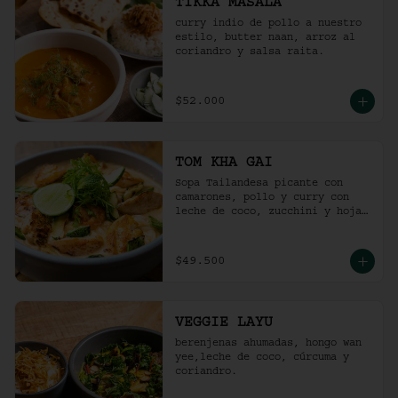
TIKKA MASALA
curry indio de pollo a nuestro 
estilo, butter naan, arroz al 
coriandro y salsa raita.
$52.000
TOM KHA GAI
Sopa Tailandesa picante con 
camarones, pollo y curry con 
leche de coco, zucchini y hojas 
de albahaca.
$49.500
VEGGIE LAYU
berenjenas ahumadas, hongo wan 
yee,leche de coco, cúrcuma y 
coriandro.