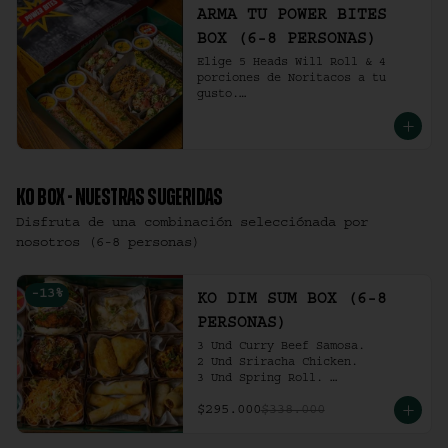
ARMA TU POWER BITES
BOX (6-8 PERSONAS)
Elige 5 Heads Will Roll & 4 
porciones de Noritacos a tu 
gusto.

(6-8 personas).
KO BOX - NUESTRAS SUGERIDAS
Disfruta de una combinación selecciónada por
nosotros (6-8 personas)
-
13
%
KO DIM SUM BOX (6-8
PERSONAS)
3 Und Curry Beef Samosa.

2 Und Sriracha Chicken.

3 Und Spring Roll. 

3 Und Chilli Dumpling.

$295.000
$338.000
3 Und Cha Siu Roll.

3 Und Crab Rangoon.

3 Und Hong Kong Dumplings.
