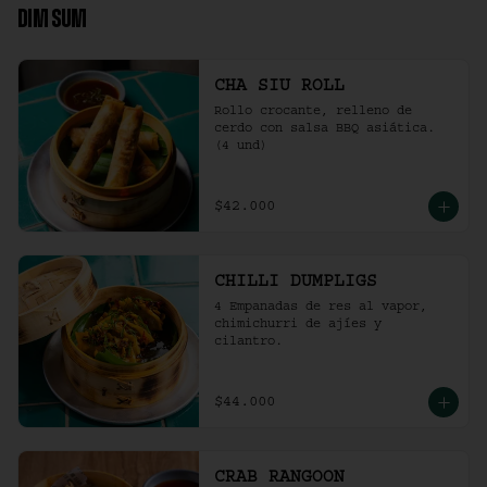
DIM SUM
CHA SIU ROLL
Rollo crocante, relleno de 
cerdo con salsa BBQ asiática. 
(4 und)
$42.000
CHILLI DUMPLIGS
4 Empanadas de res al vapor, 
chimichurri de ajíes y 
cilantro.
$44.000
CRAB RANGOON