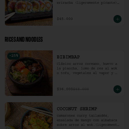
sriracha (ligeramente picante).
(10 Unidades)
$45.000
RICES AND NOODLES
-
25
%
BIBIMBAP
Clásico arroz coreano, huevo a 
la plancha, lomo de res al wok 
o tofu, vegetales al vapor y 
ají coreano.
$36.000
$48.000
COCONUT SHRIMP
camarones curry tailandés, 
ensalada de mango con albahaca 
sobre arroz al wok.(ligeramente 