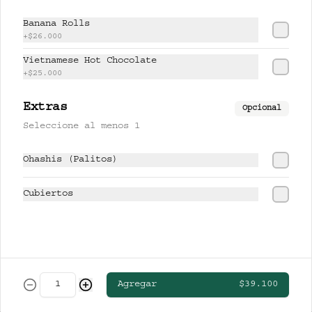
CERVEZAS
Banana Rolls
+
$26.000
Vietnamese Hot Chocolate
CLUB COLOMBIA RUBIA
+
$25.000
Extras
Opcional
Seleccione al menos 1
$13.000
Ohashis (Palitos)
STELLA ARTOIS
Cubiertos
$19.000
Agregar
$39.100