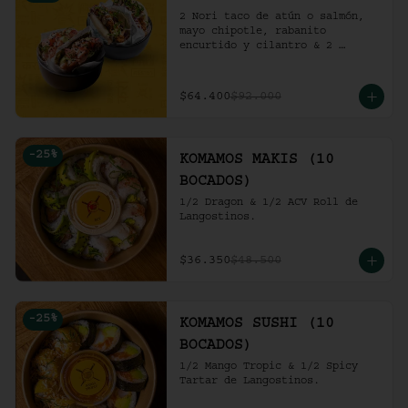
2 Nori taco de atún o salmón, 
mayo chipotle, rabanito 
encurtido y cilantro & 2 
Unidades de pollo crocante con 
ensalada de repollo y mayo 
picante en bao buns.
$64.400
$92.000
-
25
%
KOMAMOS MAKIS (10
BOCADOS)
1/2 Dragon & 1/2 ACV Roll de 
Langostinos.
$36.350
$48.500
-
25
%
KOMAMOS SUSHI (10
BOCADOS)
1/2 Mango Tropic & 1/2 Spicy 
Tartar de Langostinos.