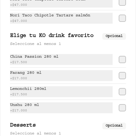
+
$47.000
$17.500
Nori Taco Chipotle Tartare salmón
+
$47.000
PISCO LEMONCHI 280 ml
Elige tu KO drink favorito
Opcional
Jugo de lychee y lemongrass 
Seleccione al menos 1
mezclado con pisco.
China Passion 280 ml
+
$17.500
$37.500
Farang 280 ml
+
$17.000
Lemonchii 280ml
UNSHU 280 ml
+
$17.500
té jazmín, mandarina y limón.
Unshu 280 ml
+
$17.000
$17.000
Desserts
Opcional
Seleccione al menos 1