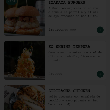
-
15
%
IZAKAYA BURGERS
2 Mini hamburguesas de shiromi 
o atún a la parrilla y alioli 
de ajo crocante en bao frito.
$39.100
$46.000
KO SHRIMP TEMPURA
Camarones crocantes con miel de 
cítricos, cebolla, ligeramente 
picante.
$49.000
SIRIRACHA CHICKEN
Pollo crocante con ensalada de 
repollo y mayo picante en bao 
buns. (2 und)