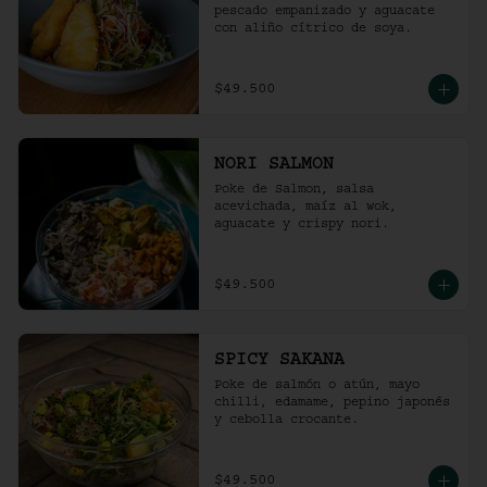
pescado empanizado y aguacate 
con aliño cítrico de soya.
$49.500
NORI SALMON
Poke de Salmon, salsa 
acevichada, maíz al wok, 
aguacate y crispy nori.
$49.500
SPICY SAKANA
Poke de salmón o atún, mayo 
chilli, edamame, pepino japonés 
y cebolla crocante.
$49.500