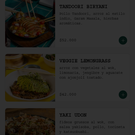
TANDOORI BIRYANI
Pollo Tandoori, arroz al estilo 
indio, Garam Masala, hierbas 
aromáticas.
$52.000
VEGGIE LEMONGRASS
arroz con vegetales al wok, 
limonaria, jengibre y aguacate 
con ajonjolí tostado.
$42.000
YAKI UDON
fideos gruesos al wok, con 
salsa yakisoba, pollo, tocineta 
y katsuobushi.